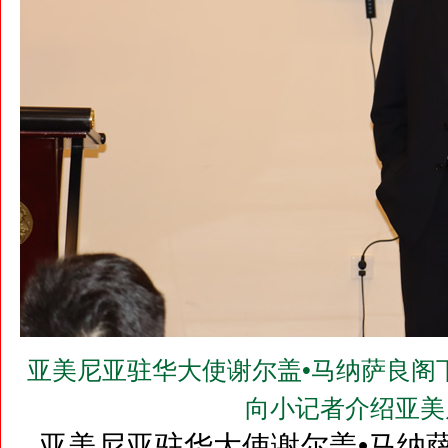
亚美尼亚驻华大使谢尔盖•马纳萨良阁下（H.E.M
向小记者介绍亚美
亚美尼亚驻华大使谢尔盖•马纳