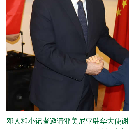
邓人和小记者邀请亚美尼亚驻华大使谢尔盖•