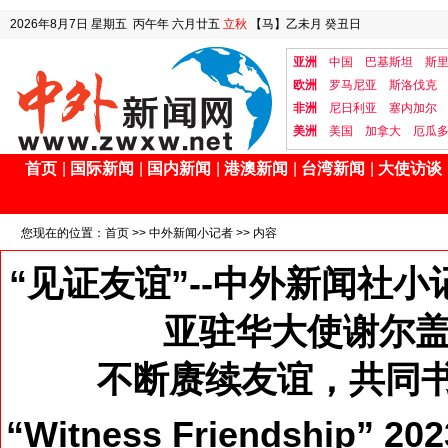
2026年8月7日
星期五
丙午年 六月廿五
立秋
【马】乙未月 癸丑日
亚洲
中国
巴基斯坦
斯
欧洲
罗马尼亚
斯洛伐克
非洲
尼日利亚
塞内加尔
美洲
美国
加拿大
厄瓜
首页
|
国际新闻
|
国内新闻
|
港澳新闻
|
台湾新闻
|
大使访谈
您现在的位置：
首页
>>
中外新闻小记者
>> 内容
“见证友谊”--中外新闻社小
亚驻华大使谢尔盖
不断赓续友谊，共同
“Witness Friendship” 2