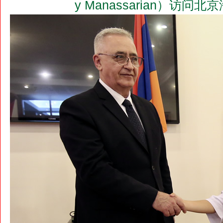
y Manassarian）访