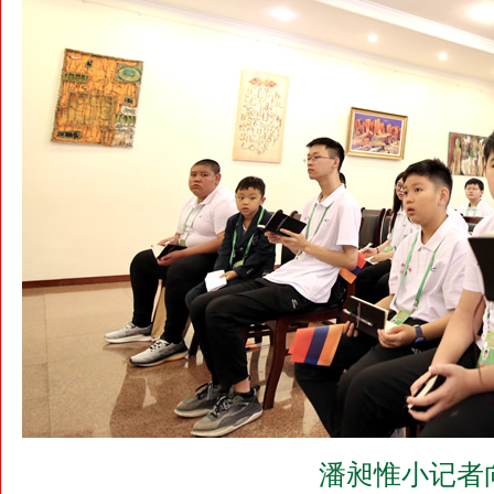
潘昶惟小记者