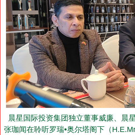
晨星国际投资集团独立董事威廉、晨星
张珈闻在聆听罗瑞•奥尔塔阁下（H.E.Mr.Lor