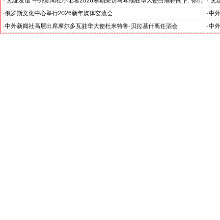
们将来成为印尼和中国文化交流的使者”
奥阁
·
“见证友谊”中外新闻社小记者2026寒期采访马耳他驻华大使白瀚轩阁下:“你们
·
“见
就是中国未来的新闻发言人”
罗斯
·
俄罗斯文化中心举行2026新年媒体交流会
·
中外
·
中外新闻社高层出席摩尔多瓦驻华大使杜米特鲁·贝拉基什离任酒会
·
中外