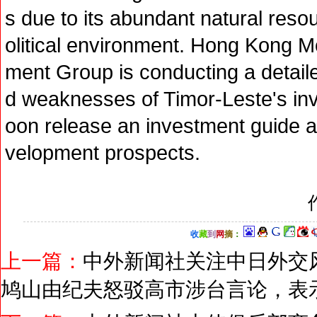
s due to its abundant natural reso
olitical environment. Hong Kong Mo
ment Group is conducting a detaile
d weaknesses of Timor-Leste's inv
oon release an investment guide al
velopment prospects.
收
藏
到
网
摘
：
上一篇：
中外新闻社关注中日外交
鸠山由纪夫怒驳高市涉台言论，表示