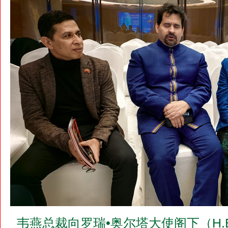
韦燕总裁向罗瑞•奥尔塔大使阁下（H.E.Mr.L