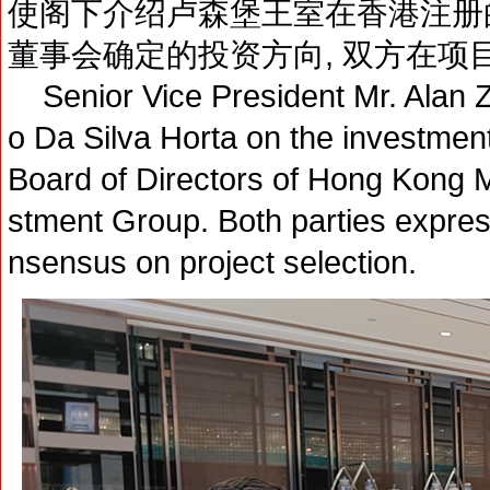
使阁下介绍卢森堡王室在香港注册
董事会确定的投资方向, 双方在项
Senior Vice President Mr. Alan 
o Da Silva Horta on the investment
Board of Directors of Hong Kong M
stment Group. Both parties express
nsensus on project selection.