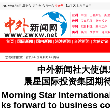
2026年8月8日
星期六
丙午年 六月廿六
父亲节
【马】乙未月 甲寅日
亚洲
中国
巴基斯坦
斯
欧洲
罗马尼亚
斯洛伐克
非洲
尼日利亚
塞内加尔
美洲
美国
加拿大
厄瓜
首页
|
国际新闻
|
国内新闻
|
港澳新闻
|
台湾新闻
|
大使访谈
您现在的位置：
首页
>>
国内新闻
>> 内容
中外新闻社大使俱
晨星国际投资集团期
Morning Star Internationa
ks forward to business co