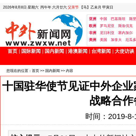
2026年8月8日
星期六
丙午年 六月廿六
父亲节
【马】乙未月 甲寅日
亚洲
中国
巴基斯坦
斯
欧洲
罗马尼亚
斯洛伐克
非洲
尼日利亚
塞内加尔
美洲
美国
加拿大
厄瓜
首页
|
国际新闻
|
国内新闻
|
港澳新闻
|
台湾新闻
|
大使访谈
您现在的位置：
首页
>>
国内新闻
>> 内容
十国驻华使节见证中外企业
战略合作
时间：2019-8-1