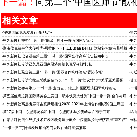
下一篇：
向第二个“中国医师节”献礼
相关文章
·
“香港国际低碳发展行动论坛”--
·
第六
中外企业家联合会主席戴维▪萧盛赞低碳绿色产品
台、
·
中外新闻社举办“一带一路”倡议十周年—香港国际交流会
·
中外
·
斯洛伐克前驻华大使杜尚•贝拉阁下（H.E.Dusan Bella）送鲜花祝贺韦燕总裁
·
中外
成功采访第三届“一带一路”国际合作高峰论坛
·
中外新闻社记者进驻第三届“一带一路”国际合作高峰论坛新闻中心
·
中
·
中外新闻社专访亚美尼亚国家经济部部长瓦罕•科罗比扬
·
中
民议
·
中外新闻社聚焦第三届“一带一路”国际合作高峰论坛“香港专场”:
·
习近
·
中外新闻社专访乌拉圭总统府秘书长：“一带一路”倡议对乌中关系至关重要
·
普
·
中外新闻社参与承办“一带一路‘走出去，引进来’园区经济国际高峰论坛”
·
“一
--
·
第五届丝绸之路国际博览会主宾国—斯洛伐克大使为“中国一带一路 合作与可
·
中外
持续发展研究院”揭牌
动
·
中外新闻社高层出席塔吉克斯坦担任2020-2021年上海合作组织轮值主席国
·
中外
新闻发布会
路”
·
第17届中国－东盟博览会和中国－东盟商务与投资峰会在南宁开幕
·
鸠山
·
内蒙古呼伦贝尔经济技术开发区税务局护航企业疫情防控与经济发展“两不误”
·
刘桂
·
“一带一路”可持续发展领袖闭门会议在迪拜圆满落幕
·
中外