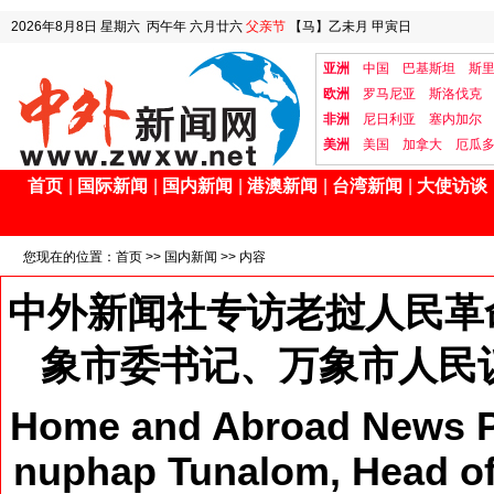
2026年8月8日
星期六
丙午年 六月廿六
父亲节
【马】乙未月 甲寅日
亚洲
中国
巴基斯坦
斯
欧洲
罗马尼亚
斯洛伐克
非洲
尼日利亚
塞内加尔
美洲
美国
加拿大
厄瓜
首页
|
国际新闻
|
国内新闻
|
港澳新闻
|
台湾新闻
|
大使访谈
您现在的位置：
首页
>>
国内新闻
>> 内容
中外新闻社专访老挝人民革
象市委书记、万象市人民
Home and Abroad News Pr
nuphap Tunalom, Head of 