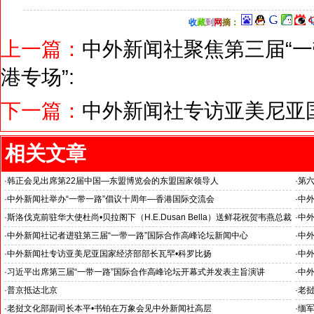
收
藏
到
网
摘
：
上一篇：
中外新闻社聚焦第三届“一
港专场”:
下一篇：
中外新闻社专访亚美尼亚
相关文章
·
韩正会见出席第22届中国—东盟博览会的东盟国家领导人
·
第六
台、
·
中外新闻社举办“一带一路”倡议十周年—香港国际交流会
·
中外
·
斯洛伐克前驻华大使杜尚•贝拉阁下（H.E.Dusan Bella）送鲜花祝贺韦燕总裁
·
中外
成功采访第三届“一带一路”国际合作高峰论坛
·
中外新闻社记者进驻第三届“一带一路”国际合作高峰论坛新闻中心
·
中
·
中外新闻社专访亚美尼亚国家经济部部长瓦罕•科罗比扬
·
中外
·
习近平出席第三届“一带一路”国际合作高峰论坛开幕式并发表主旨演讲
·
中
·
普京抵达北京
·
老挝
·
老挝文化部副司长本平•书铂在万象会见中外新闻社高层
·
缅军