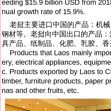
eeding $15.9 billion USD from 201
nual growth rate of 15.9%.
老挝主要进口中国的产品：机械
钢材等。老挝向中国出口的产品：
具产品、纸制品、化肥、乳胶、香
Products that Laos mainly impor
ery, electrical appliances, equipme
c. Products exported by Laos to Ch
timber, furniture products, paper pr
nas and other fruits, etc.