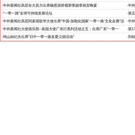
·
中外新闻社高层在大其力出席杨恩源侨领荣誉勋章祝贺晚宴
·
中外
·
“一带一路”全球可持续发展论坛
·
第
--中外新闻社大使俱乐部--各国使节上海行系列活动之四
持续
·
中外新闻社高层同多国驻华大使出席“中国-加勒比国家‘一带一路’文化走廊”活
·
中外
动
新闻
·
中外新闻社大使俱乐部--各国大使广东行系列活动之五：出席广东“一带一
·
第
路”全球可持续发展交流午宴
·
鸠山由纪夫出席“日中一带一路友爱义捐活动”
·
刘桂