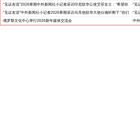
官)”
下：“希望斯中两国青少年成为推动中斯关系开启新篇章”
十分
·
“见证友谊”2026寒期中外新闻社小记者采访印尼驻华公使艾菲女士：“希望你
·
“见
们将来成为印尼和中国文化交流的使者”
奥阁
·
“见证友谊”中外新闻社小记者2026寒期采访马耳他驻华大使白瀚轩阁下:“你们
·
“见
就是中国未来的新闻发言人”
罗斯
·
俄罗斯文化中心举行2026新年媒体交流会
·
中外