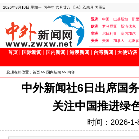
2026年8月10日
星期一
丙午年 六月廿八
【马】乙未月 丙辰日
亚洲
中国
巴基斯坦
斯
欧洲
罗马尼亚
斯洛伐克
非洲
尼日利亚
塞内加尔
美洲
美国
加拿大
厄瓜
首页
|
国际新闻
|
国内新闻
|
港澳新闻
|
台湾新闻
|
大使访谈
您现在的位置：
首页
>>
国内新闻
>> 内容
中外新闻社6日出席国
关注中国推进绿
时间：2026-1-8