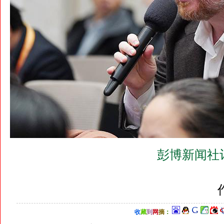
彭博新闻社
收
藏
到
网
摘
：