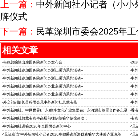
上一篇：
中外新闻社小记者（小小
牌仪式
下一篇：
民革深圳市委会2025年
相关文章
·
韦燕总编辑出席国务院新闻办发布会：
·
20
关注海关总署“十五五”时期守好国门安全
国之
·
中外新闻社参加国务院新闻办浙江采访系列活动--
·
中
杭州大学人工智能领域取得创造性成就
·
中外新闻社参加国务院新闻办浙江采访系列活动--
·
中外
浙江省人民政府副省长何中伟等接受采访
推动
·
中外新闻社参加国务院新闻办北京采访系列活动--
·
中外
“科技创新和产业创新”中外记者见面会
见证
·
中外新闻社参加国务院新闻办北京采访系列活动--
·
中外
小米汽车超越国际品牌
北京
·
外交部副部长苗得雨会见中外新闻社总裁韦燕
·
中
证仪
·
中外新闻社、中网世界(广东)数字文化产业集团在广东河源市签署合作备忘录
·
香港
·
中外新闻社总裁韦燕率高层前往伊朗驻华使馆吊唁：
·
韦
对哈梅内伊最高领袖遇难表示沉痛哀悼
·
中外新闻社进驻2026年全国两会新闻中心
·
“见
斯洛
·
“见证友谊”中外新闻社小记者2026寒假采访斯洛伐克驻华大使莱齐亚克阁
·
“见