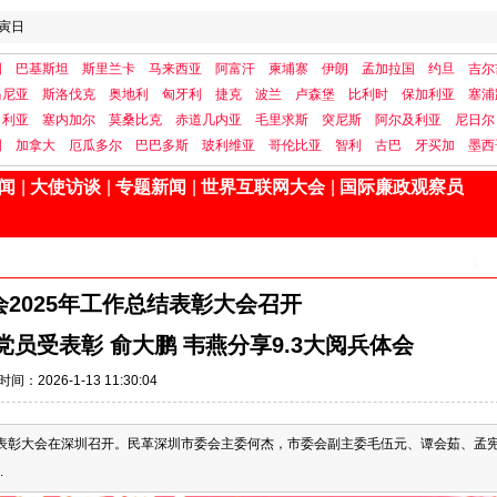
寅日
国
巴基斯坦
斯里兰卡
马来西亚
阿富汗
柬埔寨
伊朗
孟加拉国
约旦
吉尔
马尼亚
斯洛伐克
奥地利
匈牙利
捷克
波兰
卢森堡
比利时
保加利亚
塞浦
日利亚
塞内加尔
莫桑比克
赤道几内亚
毛里求斯
突尼斯
阿尔及利亚
尼日尔
国
加拿大
厄瓜多尔
巴巴多斯
玻利维亚
哥伦比亚
智利
古巴
牙买加
墨西
闻
|
大使访谈
|
专题新闻
|
世界互联网大会
|
国际廉政观察员
2025年工作总结表彰大会召开
员受表彰 俞大鹏 韦燕分享9.3大阅兵体会
时间：2026-1-13 11:30:04
总结表彰大会在深圳召开。民革深圳市委会主委何杰，市委会副主委毛伍元、谭会茹、孟
.