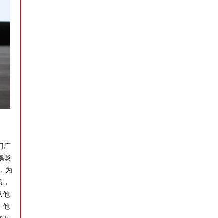
门广
鹏谈
，为
员，
从他
，他