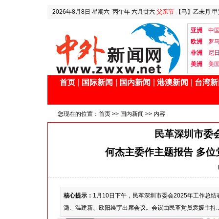
2026年8月8日
星期六
丙午年 六月廿六
父亲节
【马】乙未月 甲
亚洲
中
欧洲
罗
非洲
尼
美洲
美
首页
|
国际新闻
|
国内新闻
|
港澳新闻
|
台湾新
您现在的位置：
首页
>>
国内新闻
>> 内容
民革深圳市委会
何杰主委作主题报告 多位党
核心提示：
1月10日下午，民革深圳市委会2025年工作
潞、温建新、欧阳绘宇出席会议。会议由民革党员袁媛主持..