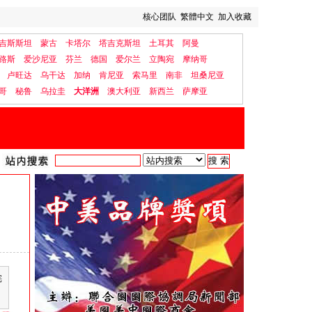
核心团队
繁體中文
加入收藏
吉斯斯坦
蒙古
卡塔尔
塔吉克斯坦
土耳其
阿曼
路斯
爱沙尼亚
芬兰
德国
爱尔兰
立陶宛
摩纳哥
卢旺达
乌干达
加纳
肯尼亚
索马里
南非
坦桑尼亚
哥
秘鲁
乌拉圭
大洋洲
澳大利亚
新西兰
萨摩亚
宪