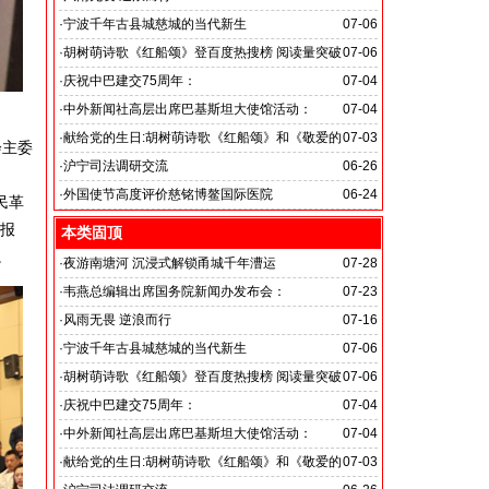
旭日应急救援队硬核抗巴“威风”护平安
·
宁波千年古县城慈城的当代新生
07-06
·
胡树萌诗歌《红船颂》登百度热搜榜 阅读量突破
07-06
数亿次 打破“曲高和寡”的传播困境
·
庆祝中巴建交75周年：
07-04
韦燕总裁同多国大使出席巴基斯坦驻华大使馆举办“芒果
·
中外新闻社高层出席巴基斯坦大使馆活动：
07-04
节”
医药、保健和生物科技职业技术教育与培训专题研讨会
·
献给党的生日:胡树萌诗歌《红船颂》和《敬爱的
07-03
会主委
党啊 我怎能不为你放声歌唱》
·
沪宁司法调研交流
06-26
共探司法鉴定发展新路
·
外国使节高度评价慈铭博鳌国际医院
06-24
民革
题报
本类固顶
。
·
夜游南塘河 沉浸式解锁甬城千年漕运
07-28
·
韦燕总编辑出席国务院新闻办发布会：
07-23
关注海关总署“十五五”时期守好国门安全
·
风雨无畏 逆浪而行
07-16
旭日应急救援队硬核抗巴“威风”护平安
·
宁波千年古县城慈城的当代新生
07-06
·
胡树萌诗歌《红船颂》登百度热搜榜 阅读量突破
07-06
数亿次 打破“曲高和寡”的传播困境
·
庆祝中巴建交75周年：
07-04
韦燕总裁同多国大使出席巴基斯坦驻华大使馆举办“芒果
·
中外新闻社高层出席巴基斯坦大使馆活动：
07-04
节”
医药、保健和生物科技职业技术教育与培训专题研讨会
·
献给党的生日:胡树萌诗歌《红船颂》和《敬爱的
07-03