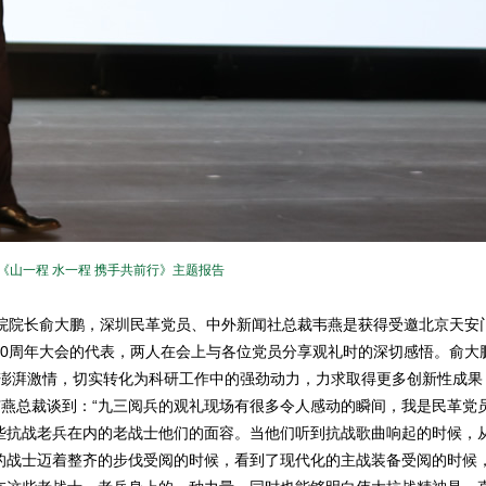
山一程 水一程 携手共前行》主题报告
院长俞大鹏，深圳民革党员、中外新闻社总裁韦燕是获得受邀北京天安
80周年大会的代表，两人在会上与各位党员分享观礼时的深切感悟。俞大
的澎湃激情，切实转化为科研工作中的强劲动力，力求取得更多创新性成果
韦燕总裁谈到：“九三阅兵的观礼现场有很多令人感动的瞬间，我是民革党
些抗战老兵在内的老战士他们的面容。当他们听到抗战歌曲响起的时候，
的战士迈着整齐的步伐受阅的时候，看到了现代化的主战装备受阅的时候