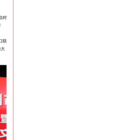
动对
样
口联
的大