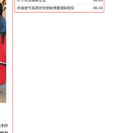
党啊 我怎能不为你放声歌唱》
·
沪宁司法调研交流
06-26
共探司法鉴定发展新路
·
外国使节高度评价慈铭博鳌国际医院
06-24
利9