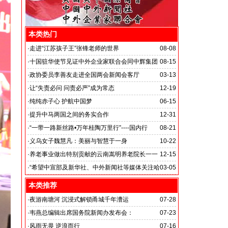
本类热门
·
走进“江苏孩子王”张锋老师的世界
08-08
·
十国驻华使节见证中外企业家联合会同中辉集团
08-15
签署战略合作备忘录
·
政协委员李善友走进全国两会新闻会客厅
03-13
·
让“失责必问 问责必严”成为常态
12-19
·
纯纯赤子心 护航中国梦
06-15
·
提升中马两国之间的务实合作
12-31
马达加斯加总统埃里会见中国艺术银行董事长、中外新
·
“一带一路新丝路•万年桂陶万里行”----国内行
08-21
闻社社务会主席徐志强先生并达成多项合作协议
·
义乌女子魏慧凡：美丽与智慧于一身
10-22
·
养老事业做出特别贡献的云南嵩明养老院长一一
12-15
李丽琼
·
“希望中宣部及新华社、中外新闻社等媒体关注哈
03-05
尔滨的发展”
本类推荐
·
夜游南塘河 沉浸式解锁甬城千年漕运
07-28
·
韦燕总编辑出席国务院新闻办发布会：
07-23
关注海关总署“十五五”时期守好国门安全
·
风雨无畏 逆浪而行
07-16