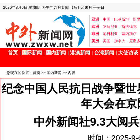
2026年8月6日
星期四
丙午年 六月廿四
【马】乙未月 壬子日
亚洲
中国
巴基斯坦
斯
欧洲
罗马尼亚
斯洛伐克
非洲
尼日利亚
塞内加尔
美洲
美国
加拿大
厄瓜
首页
|
国际新闻
|
国内新闻
|
港澳新闻
|
台湾新闻
|
大使访谈
您现在的位置：
首页
>>
国内新闻
>> 内容
纪念中国人民抗日战争暨世
年大会在京
中外新闻社9.3大阅
时间：2025-9-6