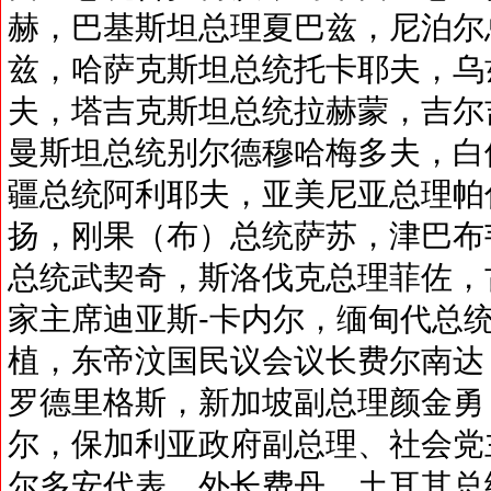
赫，巴基斯坦总理夏巴兹，尼泊尔
兹，哈萨克斯坦总统托卡耶夫，乌
夫，塔吉克斯坦总统拉赫蒙，吉尔
曼斯坦总统别尔德穆哈梅多夫，白
疆总统阿利耶夫，亚美尼亚总理帕
扬，刚果（布）总统萨苏，津巴布
总统武契奇，斯洛伐克总理菲佐，
家主席迪亚斯-卡内尔，缅甸代总
植，东帝汶国民议会议长费尔南达
罗德里格斯，新加坡副总理颜金勇
尔，保加利亚政府副总理、社会党
尔多安代表、外长费丹，土耳其总