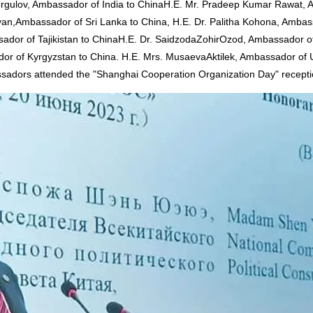
rgulov, Ambassador of India to ChinaH.E. Mr. Pradeep Kumar Rawat,
an,Ambassador of Sri Lanka to China, H.E. Dr. Palitha Kohona, Amba
ssador of Tajikistan to ChinaH.E. Dr. SaidzodaZohirOzod, Ambassador o
or of Kyrgyzstan to China. H.E. Mrs. MusaevaAktilek, Ambassador of
ssadors attended the "Shanghai Cooperation Organization Day" recepti