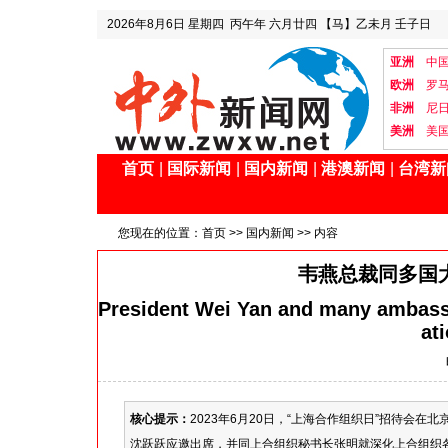
2026年8月6日
星期四
丙午年 六月廿四
【马】乙未月 壬子日
亚洲
中
欧洲
罗
非洲
尼
美洲
美
首页
|
国际新闻
|
国内新闻
|
港澳新闻
|
台湾新
您现在的位置：
首页
>>
国内新闻
>> 内容
韦燕总裁同多国
President Wei Yan and many ambass
at
核心提示：
2023年6月20日，“上海合作组织日”招待会
沈跃跃应邀出席，并同上合组织秘书长张明就深化上合组织