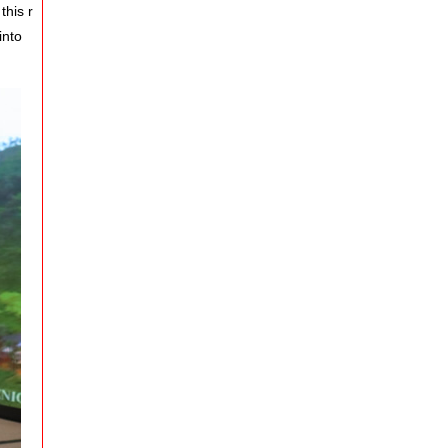
this r
into