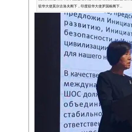
驻华大使莫尔古洛夫阁下，印度驻华大使罗国栋阁下...