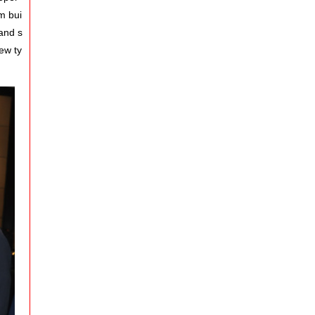
m bui
and s
ew ty