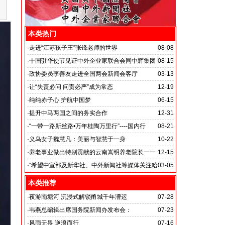
本类热门
·
走进“江苏孩子王”张锋老师的世界
08-08
·
十国驻华使节见证中外企业家联合会同中辉集团
08-15
签署战略合作备忘录
·
政协委员李善友走进全国两会新闻会客厅
03-13
·
让“失责必问 问责必严”成为常态
12-19
·
纯纯赤子心 护航中国梦
06-15
·
提升中马两国之间的务实合作
12-31
马达加斯加总统埃里会见中国艺术银行董事长、中外新
·
“一带一路新丝路•万年桂陶万里行”----国内行
08-21
闻社社务会主席徐志强先生并达成多项合作协议
·
义乌女子魏慧凡：美丽与智慧于一身
10-22
·
养老事业做出特别贡献的云南嵩明养老院长一一
12-15
李丽琼
·
“希望中宣部及新华社、中外新闻社等媒体关注哈
03-05
尔滨的发展”
本类推荐
·
夜游南塘河 沉浸式解锁甬城千年漕运
07-28
·
韦燕总编辑出席国务院新闻办发布会：
07-23
关注海关总署“十五五”时期守好国门安全
·
风雨无畏 逆浪而行
07-16