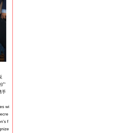
反
到广
携手
es wi
decre
n's f
gnize