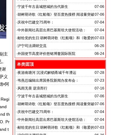
旭日应急救援队硬核抗巴“威风”护平安
·
宁波千年古县城慈城的当代新生
07-06
·
胡树萌诗歌《红船颂》登百度热搜榜 阅读量突破
07-06
数亿次 打破“曲高和寡”的传播困境
·
庆祝中巴建交75周年：
07-04
韦燕总裁同多国大使出席巴基斯坦驻华大使馆举办“芒果
·
中外新闻社高层出席巴基斯坦大使馆活动：
07-04
节”
医药、保健和生物科技职业技术教育与培训专题研讨会
·
献给党的生日:胡树萌诗歌《红船颂》和《敬爱的
07-03
党啊 我怎能不为你放声歌唱》
·
沪宁司法调研交流
06-26
共探司法鉴定发展新路
协副主
·
外国使节高度评价慈铭博鳌国际医院
06-24
见。
本类固顶
使谢
·
夜游南塘河 沉浸式解锁甬城千年漕运
07-28
萨义
·
韦燕总编辑出席国务院新闻办发布会：
07-23
德•阿
关注海关总署“十五五”时期守好国门安全
·
风雨无畏 逆浪而行
07-16
旭日应急救援队硬核抗巴“威风”护平安
·
宁波千年古县城慈城的当代新生
07-06
 Regi
·
胡树萌诗歌《红船颂》登百度热搜榜 阅读量突破
07-06
 and
数亿次 打破“曲高和寡”的传播困境
·
庆祝中巴建交75周年：
07-04
nd th
韦燕总裁同多国大使出席巴基斯坦驻华大使馆举办“芒果
·
中外新闻社高层出席巴基斯坦大使馆活动：
07-04
O. Pr
节”
医药、保健和生物科技职业技术教育与培训专题研讨会
·
献给党的生日:胡树萌诗歌《红船颂》和《敬爱的
07-03
and t