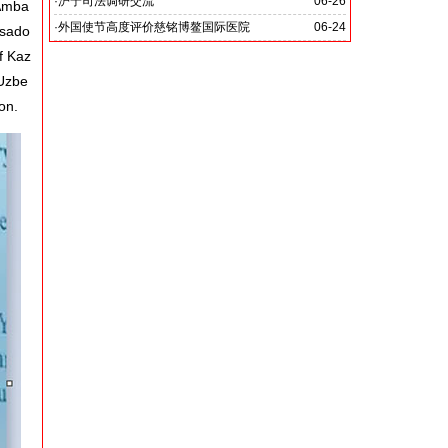
党啊 我怎能不为你放声歌唱》
·
沪宁司法调研交流
06-26
 Amba
共探司法鉴定发展新路
·
外国使节高度评价慈铭博鳌国际医院
06-24
ssado
f Kaz
 Uzbe
on.