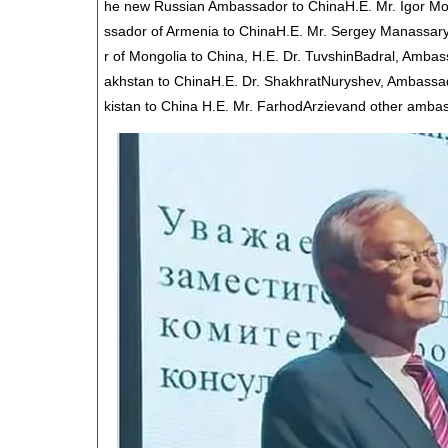
he new Russian Ambassador to ChinaH.E. Mr. Igor Mo
ssador of Armenia to ChinaH.E. Mr. Sergey Manassary
r of Mongolia to China, H.E. Dr. TuvshinBadral, Amba
akhstan to ChinaH.E. Dr. ShakhratNuryshev, Ambassad
kistan to China H.E. Mr. FarhodArzievand other amba