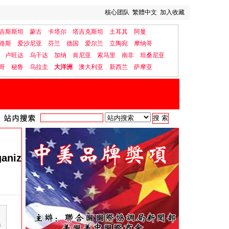
核心团队
繁體中文
加入收藏
吉斯斯坦
蒙古
卡塔尔
塔吉克斯坦
土耳其
阿曼
路斯
爱沙尼亚
芬兰
德国
爱尔兰
立陶宛
摩纳哥
卢旺达
乌干达
加纳
肯尼亚
索马里
南非
坦桑尼亚
哥
秘鲁
乌拉圭
大洋洲
澳大利亚
新西兰
萨摩亚
ganiz
斯