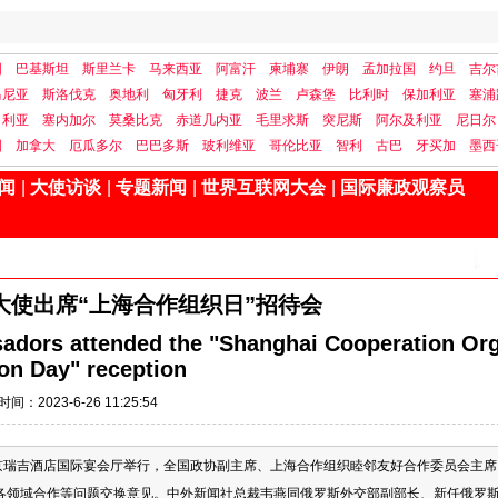
国
巴基斯坦
斯里兰卡
马来西亚
阿富汗
柬埔寨
伊朗
孟加拉国
约旦
吉尔
马尼亚
斯洛伐克
奥地利
匈牙利
捷克
波兰
卢森堡
比利时
保加利亚
塞浦
日利亚
塞内加尔
莫桑比克
赤道几内亚
毛里求斯
突尼斯
阿尔及利亚
尼日尔
国
加拿大
厄瓜多尔
巴巴多斯
玻利维亚
哥伦比亚
智利
古巴
牙买加
墨西
闻
|
大使访谈
|
专题新闻
|
世界互联网大会
|
国际廉政观察员
大使出席“上海合作组织日”招待会
adors attended the "Shanghai Cooperation Or
ion Day" reception
时间：2023-6-26 11:25:54
在北京瑞吉酒店国际宴会厅举行，全国政协副主席、上海合作组织睦邻友好合作委员会主席
各领域合作等问题交换意见。中外新闻社总裁韦燕同俄罗斯外交部副部长、新任俄罗