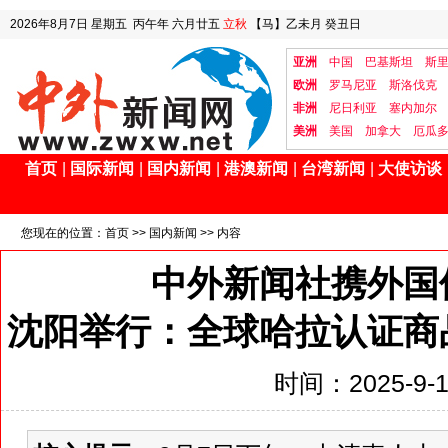
2026年8月7日
星期五
丙午年 六月廿五
立秋
【马】乙未月 癸丑日
亚洲
中国
巴基斯坦
斯
欧洲
罗马尼亚
斯洛伐克
非洲
尼日利亚
塞内加尔
美洲
美国
加拿大
厄瓜
首页
|
国际新闻
|
国内新闻
|
港澳新闻
|
台湾新闻
|
大使访谈
您现在的位置：
首页
>>
国内新闻
>> 内容
中外新闻社携外国
沈阳举行：全球哈拉认证商
时间：2025-9-13