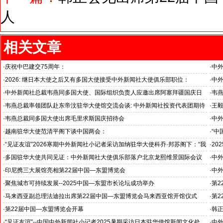
人
相关文章
·
庆祝中巴建交75周年：
·
中
韦燕总裁同多国大使出席巴基斯坦驻华大使馆举办“芒果节”
医药
·
2026: 继日本大使之后又有多国大使接受中外新闻社大使俱乐部职位：
·
中
国之交在于民相亲, 民相亲在于心相通
·
中外新闻社总裁韦燕同多国大使、国际组织负责人应邀出席阿塞拜疆国庆日
·
韦燕
招待会
·
韦燕总裁率领团队赴东帝汶驻华大使馆交流会谈: 中外新闻社投资代表团期待
·
王毅
与东帝汶国家展开全面商务合作
中外
·
韦燕总裁同多国大使出席毛里求斯国庆招待会
·
中
·
越南驻华大使范清平阁下谈中国两会：
·
“中
“中国经济的稳定发展为越中双边合作注入强劲动力”
伊朗
·
“见证友谊”2026寒期中外新闻社小记者采访加纳驻华大使科乔·邦苏阁下：“我
·
20
十分享受在中国的时光……”
国之
·
多国驻华大使共同见证：中外新闻社大使俱乐部落户北京龙熙维景国际会议
·
中
中心
晨星
·
印尼携三大展馆亮相第22届中国—东盟博览会
·
中
·
聚焦城市可持续发展--2025中国—东盟市长论坛成功举办
·
第
·
马来西亚副总理法迪拉出席第22届中国—东盟博览会马来西亚馆开馆仪式
·
第
·
第22届中国—东盟博览会开幕
·
韩
·
“见证友谊”--中国中外新闻社小记者2025暑期采访日本驻华使馆新闻文化处
·
中