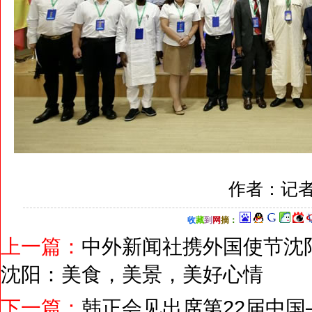
作者：记者
收
藏
到
网
摘
：
上一篇：
中外新闻社携外国使节沈
沈阳：美食，美景，美好心情
下一篇：
韩正会见出席第22届中