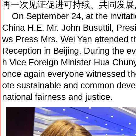
再一次见证促进可持续、共同发展,
On September 24, at the invitati
China H.E. Mr. John Busuttil, Pre
ws Press Mrs. Wei Yan attended th
Reception in Beijing. During the 
h Vice Foreign Minister Hua Chu
once again everyone witnessed t
ote sustainable and common devel
national fairness and justice.