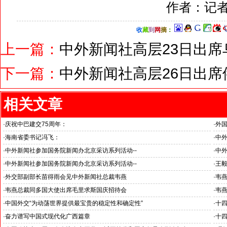
作者：记者
收
藏
到
网
摘
：
上一篇：
中外新闻社高层23日出
下一篇：
中外新闻社高层26日出
相关文章
·
庆祝中巴建交75周年：
·
外
韦燕总裁同多国大使出席巴基斯坦驻华大使馆举办“芒果节”
·
海南省委书记冯飞：
·
中外
海南自贸港封关半年开启中国对外开放新篇章
“科
·
中外新闻社参加国务院新闻办北京采访系列活动--
·
中外
见证科技创新和产业创新高质量发展
小米
·
中外新闻社参加国务院新闻办北京采访系列活动--
·
王毅
北京人形机器人创新中心打造具有全球影响力的应用示范高地
中外
·
外交部副部长苗得雨会见中外新闻社总裁韦燕
·
韦
·
韦燕总裁同多国大使出席毛里求斯国庆招待会
·
韦
·
中国外交“为动荡世界提供最宝贵的稳定性和确定性”
·
十
王毅外长记者会勾勒出中国与世界互动新方位
锚定
·
奋力谱写中国式现代化广西篇章
·
十