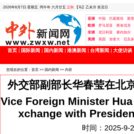
2026年8月7日
星期五
丙午年 六月廿五
立秋
【马】乙未月 癸丑日
亚洲
中国
巴基斯坦
斯
欧洲
罗马尼亚
斯洛伐克
非洲
尼日利亚
塞内加尔
美洲
美国
加拿大
厄瓜
首页
|
国际新闻
|
国内新闻
|
港澳新闻
|
台湾新闻
|
大使访谈
您现在的位置：
首页
>>
国内新闻
>> 内容
外交部副部长华春莹在北
Vice Foreign Minister Hua
xchange with President
时间：2025-9-28