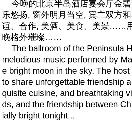
今晚的北京半岛酒店宴会厅金碧辉
乐悠扬, 窗外明月当空, 宾主双方
谊、合作, 美酒、美食、美景……
晚格外璀璨……
The ballroom of the Peninsula Ho
melodious music performed by Maltes
e bright moon in the sky. The host
to share unforgettable friendship 
quisite cuisine, and breathtaking v
ds, and the friendship between Ch
ially bright tonight...