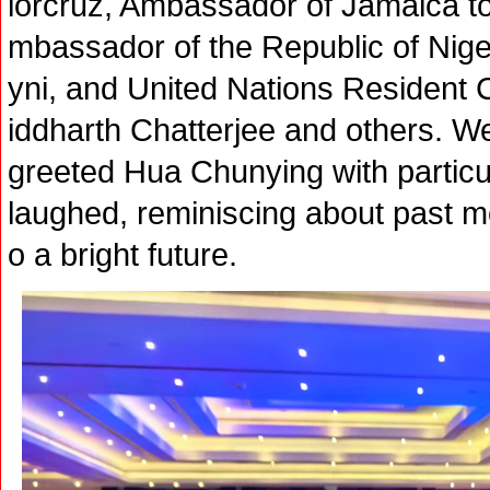
lorcruz, Ambassador of Jamaica to
mbassador of the Republic of Nige
yni, and United Nations Resident 
iddharth Chatterjee and others. 
greeted Hua Chunying with partic
laughed, reminiscing about past m
o a bright future.