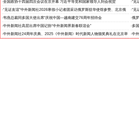
--中外新闻社2026全国两会报道之三
--
·
全国政协十四届四次会议在京开幕 习近平等党和国家领导人到会祝贺
·
“见
--中外新闻社2026全国两会报道之一
就是
·
“见证友谊”中外新闻社2026寒假小记者团采访俄罗斯驻华使馆参赞、北京俄
·
“见
罗斯文化中心主任吴丹娜女士: “中俄关系稳如泰山坚如磐石”
在北
·
韦燕总裁同多国大使出席“庆祝中国—越南建交76周年招待会
·
俄罗
--
·
中外新闻社高层出席中国记协“中外新闻界新春联谊会”
·
多
中心
·
中外新闻社24周年庆典、2025《中外新闻》时代新闻人物颁奖典礼在北京举
·
中
行
东帝