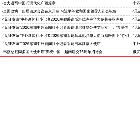
王毅外长记者会勾勒出中国与世界互动新方位
锚定
·
奋力谱写中国式现代化广西篇章
·
十
--中外新闻社2026全国两会报道之三
--
·
全国政协十四届四次会议在京开幕 习近平等党和国家领导人到会祝贺
·
“见
--中外新闻社2026全国两会报道之一
斯洛
·
“见证友谊”中外新闻社小记者2026寒假采访斯洛伐克驻华大使莱齐亚克阁
·
“见
官)”
下：“希望斯中两国青少年成为推动中斯关系开启新篇章”
十分
·
“见证友谊”2026寒期中外新闻社小记者采访印尼驻华公使艾菲女士：“希望你
·
“见
们将来成为印尼和中国文化交流的使者”
奥阁
·
“见证友谊”中外新闻社小记者2026寒期采访马耳他驻华大使白瀚轩阁下:“你们
·
“见
就是中国未来的新闻发言人”
罗斯
·
“见证友谊”2026寒期中外新闻社小记者采访日本驻华大使馆:
·
中外
日本驻华大使金杉宪治阁下: 希望两国青少年加强交流，成为日中友好的桥梁!
交5
·
韦燕总裁同多国大使出席“庆祝中国—越南建交76周年招待会
·
俄罗