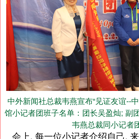
中外新闻社总裁韦燕宣布“见证友谊--中
馆小记者团班子名单：团长吴盈灿; 副团
韦燕总裁同小记者
会上, 每一位小记者介绍自己, 来