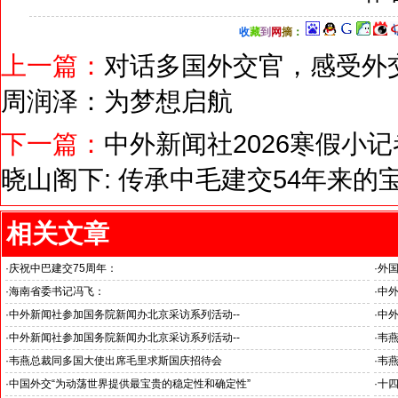
收
藏
到
网
摘
：
上一篇：
对话多国外交官，感受外
周润泽：为梦想启航
下一篇：
中外新闻社2026寒假小
晓山阁下: 传承中毛建交54年来的
相关文章
·
庆祝中巴建交75周年：
·
外
韦燕总裁同多国大使出席巴基斯坦驻华大使馆举办“芒果节”
·
海南省委书记冯飞：
·
中外
海南自贸港封关半年开启中国对外开放新篇章
“科
·
中外新闻社参加国务院新闻办北京采访系列活动--
·
中外
见证科技创新和产业创新高质量发展
小米
·
中外新闻社参加国务院新闻办北京采访系列活动--
·
韦
北京人形机器人创新中心打造具有全球影响力的应用示范高地
·
韦燕总裁同多国大使出席毛里求斯国庆招待会
·
韦
·
中国外交“为动荡世界提供最宝贵的稳定性和确定性”
·
十