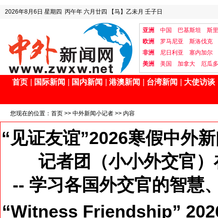
2026年8月6日
星期四
丙午年 六月廿四
【马】乙未月 壬子日
亚洲
中国
巴基斯坦
斯
欧洲
罗马尼亚
斯洛伐克
非洲
尼日利亚
塞内加尔
美洲
美国
加拿大
厄瓜
首页
|
国际新闻
|
国内新闻
|
港澳新闻
|
台湾新闻
|
大使访谈
您现在的位置：
首页
>>
中外新闻小记者
>> 内容
“见证友谊”2026寒假中
记者团（小小外交官）
-- 学习各国外交官的智
“Witness Friendship” 20