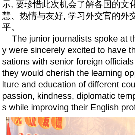
示, 要珍惜此次机会了解各国的文
慧、热情与友好, 学习外交官的外
平。
The junior journalists spoke at 
y were sincerely excited to have t
sations with senior foreign officia
they would cherish the learning op
lture and education of different co
passion, kindness, diplomatic tem
s while improving their English pro