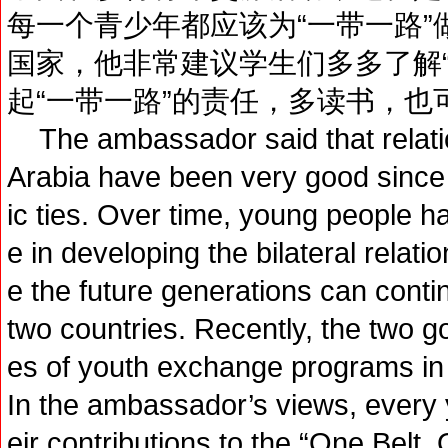
每一个青少年都应该为“一带一路”
国家，他非常建议学生们多多了解
起“一带一路”的责任，多读书，也
The ambassador said that relati
Arabia have been very good since 
ic ties. Over time, young people 
e in developing the bilateral rela
e the future generations can conti
two countries. Recently, the two g
es of youth exchange programs in
In the ambassador’s views, every
eir contributions to the “One Belt,