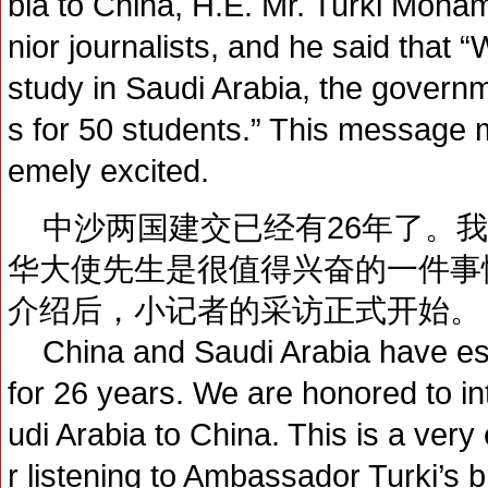
bia to China, H.E. Mr. Turki Moh
nior journalists, and he said that
study in Saudi Arabia, the governm
s for 50 students.” This message ma
emely excited.
中沙两国建交已经有26年了。我
华大使先生是很值得兴奋的一件事
介绍后，小记者的采访正式开始。
China and Saudi Arabia have esta
for 26 years. We are honored to i
udi Arabia to China. This is a very e
r listening to Ambassador Turki’s br