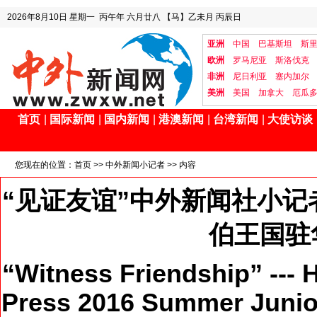
2026年8月10日
星期一
丙午年 六月廿八
【马】乙未月 丙辰日
亚洲
中国
巴基斯坦
斯
欧洲
罗马尼亚
斯洛伐克
非洲
尼日利亚
塞内加尔
美洲
美国
加拿大
厄瓜
首页
|
国际新闻
|
国内新闻
|
港澳新闻
|
台湾新闻
|
大使访谈
您现在的位置：
首页
>>
中外新闻小记者
>> 内容
“见证友谊”中外新闻社小记
伯王国驻
“Witness Friendship” --
Press 2016 Summer Junior