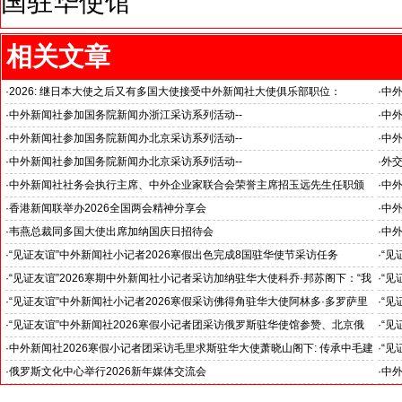
国驻华使馆
相关文章
·
2026: 继日本大使之后又有多国大使接受中外新闻社大使俱乐部职位：
·
中
国之交在于民相亲, 民相亲在于心相通
·
中外新闻社参加国务院新闻办浙江采访系列活动--
·
中外
推动科技创新和产业创新深度融合
“科
·
中外新闻社参加国务院新闻办北京采访系列活动--
·
中外
见证科技创新和产业创新高质量发展
小米
·
中外新闻社参加国务院新闻办北京采访系列活动--
·
外
北京人形机器人创新中心打造具有全球影响力的应用示范高地
·
中外新闻社社务会执行主席、中外企业家联合会荣誉主席招玉远先生任职颁
·
中
证仪式在香港举行
·
香港新闻联举办2026全国两会精神分享会
·
中
对哈
·
韦燕总裁同多国大使出席加纳国庆日招待会
·
中外
·
“见证友谊”中外新闻社小记者2026寒假出色完成8国驻华使节采访任务
·
“见
斯洛伐克驻华大使莱齐亚克阁下为小记者们颁发“优秀小记者(优秀小小外交
下：
·
“见证友谊”2026寒期中外新闻社小记者采访加纳驻华大使科乔·邦苏阁下：“我
·
“见
官)”证书
十分享受在中国的时光……”
们将
·
“见证友谊”中外新闻社小记者2026寒假采访佛得角驻华大使阿林多·多罗萨里
·
“见
奥阁下: 期待两国青少年成为发展中佛友好关系新的动力
就是
·
“见证友谊”中外新闻社2026寒假小记者团采访俄罗斯驻华使馆参赞、北京俄
·
“见
罗斯文化中心主任吴丹娜女士: “中俄关系稳如泰山坚如磐石”
日本
·
中外新闻社2026寒假小记者团采访毛里求斯驻华大使萧晓山阁下: 传承中毛建
·
“见
交54年来的宝贵友谊
在北
·
俄罗斯文化中心举行2026新年媒体交流会
·
中外
--