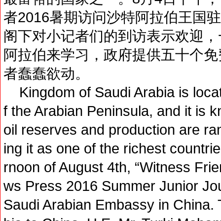
者2016暑期访问沙特阿拉伯王国
阁下对小记者们的到访表示欢迎，
阿拉伯来学习，政府提供五十个免
者蠢蠢欲动。
Kingdom of Saudi Arabia is locat
f the Arabian Peninsula, and it is 
oil reserves and production are ran
ing it as one of the richest countri
rnoon of August 4th, “Witness Fr
ws Press 2016 Summer Junior Journ
Saudi Arabian Embassy in China.