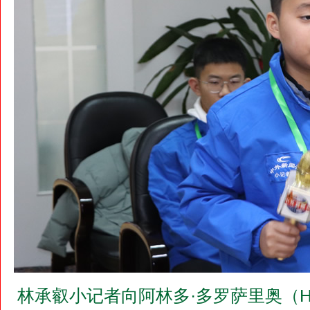
林承叡小记者向阿林多·多罗萨里奥（H.E.Mr.