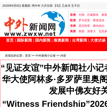
2026年8月6日
星期四
丙午年 六月廿四
【马】乙未月 壬子日
亚洲
中国
巴基斯坦
斯
欧洲
罗马尼亚
斯洛伐克
非洲
尼日利亚
塞内加尔
美洲
美国
加拿大
厄瓜
首页
|
国际新闻
|
国内新闻
|
港澳新闻
|
台湾新闻
|
大使访谈
您现在的位置：
首页
>>
中外新闻小记者
>> 内容
“见证友谊”中外新闻社小记
华大使阿林多·多罗萨里奥阁
发展中佛友好
“Witness Friendship”202