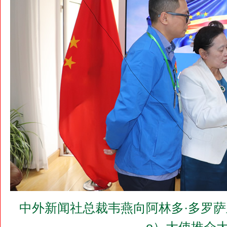
中外新闻社总裁韦燕向阿林多·多罗萨里奥（H.E.