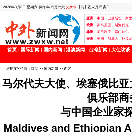
2026年8月8日
星期六
丙午年 六月廿六
父亲节
【马】乙未月 甲寅日
亚洲
中国
巴基斯坦
斯
欧洲
罗马尼亚
斯洛伐克
非洲
尼日利亚
塞内加尔
美洲
美国
加拿大
厄瓜
首页
|
国际新闻
|
国内新闻
|
港澳新闻
|
台湾新闻
|
大使访谈
您现在的位置：
首页
>>
国内新闻
>> 内容
马尔代夫大使、埃塞俄比亚
俱乐部商
与中国企业家
Maldives and Ethiopian