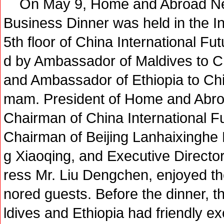
On May 9, Home and Abroad Ne
Business Dinner was held in the In
5th floor of China International Fu
d by Ambassador of Maldives to C
and Ambassador of Ethiopia to Ch
mam. President of Home and Abr
Chairman of China International Fu
Chairman of Beijing Lanhaixingh
g Xiaoqing, and Executive Direct
ress Mr. Liu Dengchen, enjoyed th
nored guests. Before the dinner, t
ldives and Ethiopia had friendly 