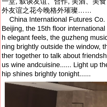
一堂, 叙谈友谊、合作, 美酒、美
外友谊之花今晚格外璀璨……
China International Futures Co. Lt
Beijing, the 15th floor internationa
h elegant feels, the guzheng music
ning brightly outside the window, 
ther together to talk about friends
us wine andcuisine...... Light up th
hip shines brightly tonight......