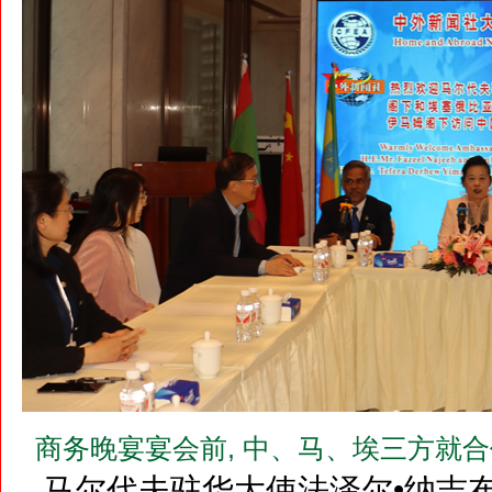
商务晚宴宴会前, 中、马、埃三方就
马尔代夫驻华大使法泽尔•纳吉布