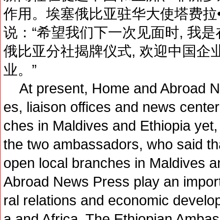
作用。埃塞俄比亚驻华大使塔费拉
说：“希望我们下一次见面时, 我
俄比亚分社揭牌仪式, 欢迎中国企
业。”
At present, Home and Abroad Ne
es, liaison offices and news center
ches in Maldives and Ethiopia yet,
the two ambassadors, who said tha
open local branches in Maldives a
Abroad News Press play an importa
ral relations and economic devel
a and Africa. The Ethiopian Amb