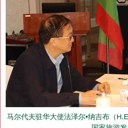
马尔代夫驻华大使法泽尔•纳吉布（H.E.Mr
国家旅游发