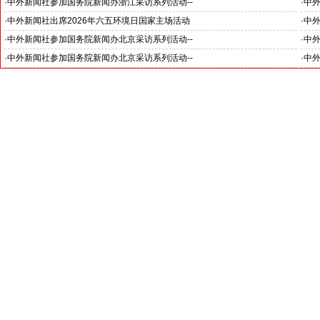
浙江
·
中外新闻社参加国务院新闻办浙江采访系列活动--
·
中外
推动科技创新和产业创新深度融合
《湘
·
中外新闻社出席2026年六五环境日国家主场活动
·
中外
“科
·
中外新闻社参加国务院新闻办北京采访系列活动--
·
中外
见证科技创新和产业创新高质量发展
小米
·
中外新闻社参加国务院新闻办北京采访系列活动--
·
中
北京人形机器人创新中心打造具有全球影响力的应用示范高地
招待