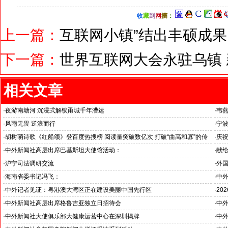
收
藏
到
网
摘
：
上一篇：
互联网小镇”结出丰硕成果
下一篇：
世界互联网大会永驻乌镇
相关文章
·
夜游南塘河 沉浸式解锁甬城千年漕运
·
韦
关注
·
风雨无畏 逆浪而行
·
宁
旭日应急救援队硬核抗巴“威风”护平安
·
胡树萌诗歌《红船颂》登百度热搜榜 阅读量突破数亿次 打破“曲高和寡”的传
·
庆祝
播困境
韦燕
·
中外新闻社高层出席巴基斯坦大使馆活动：
·
献给
医药、保健和生物科技职业技术教育与培训专题研讨会
唱》
·
沪宁司法调研交流
·
外
共探司法鉴定发展新路
·
海南省委书记冯飞：
·
中
海南自贸港封关半年开启中国对外开放新篇章
中巴
·
中外记者见证：粤港澳大湾区正在建设美丽中国先行区
·
20
国之
·
中外新闻社高层出席格鲁吉亚独立日招待会
·
中外
杭州
·
中外新闻社大使俱乐部大健康运营中心在深圳揭牌
·
中外