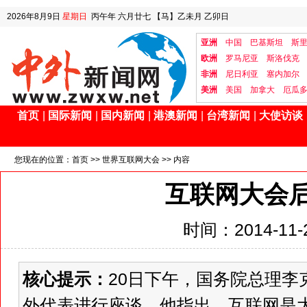
2026年8月9日
星期日
丙午年 六月廿七
【马】乙未月 乙卯日
亚洲
中国
巴基斯坦
斯
欧洲
罗马尼亚
斯洛伐克
非洲
尼日利亚
塞内加尔
美洲
美国
加拿大
厄瓜
首页
|
国际新闻
|
国内新闻
|
港澳新闻
|
台湾新闻
|
大使访谈
您现在的位置：
首页
>>
世界互联网大会
>> 内容
互联网大会
时间：2014-11-2
核心提示：
20日下午，国务院总理李
外代表进行座谈，他指出，互联网是