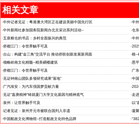
相关文章
·
中外记者见证：粤港澳大湾区正在建设美丽中国先行区
·
中外
推动
·
中外新闻社参加国务院新闻办北京采访系列活动--
·
仓东
“科技创新和产业创新”中外记者见面会
--
·
五座粮仓的书店：乡村全面振兴的典范
·
中外
--中外新闻社参加海外华文媒体广东江门采访之三
--
·
侨都江门：令世界触手可及
·
20
--中外新闻社参加海外华文媒体广东江门采访之一
·
台山：构建“金三角”交流平台 推动侨联创新发展新局面
·
根-
·
领略岭南文化精髓--精美碉楼建筑
·
恩平
·
侨都江门：令世界触手可及
·
广
·
见证钟南山团队多项研究成果“落地”
·
中
·
广汽埃安：为汽车强国梦贡献力量
·
20
·
见证“嘉庚精神”铸就厦门大学文化基因与精神底气
·
走进
·
泉州：让世界触手可及
·
以“
·
记者见证：泉州开元寺被联合国列入非遗
·
凝
·
中国船政文化博物馆--打造船政文化特色品牌
·
“3