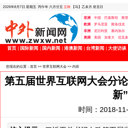
2026年8月7日
星期五
丙午年 六月廿五
立秋
【马】乙未月 癸丑日
亚洲
中国
巴基斯坦
斯
欧洲
罗马尼亚
斯洛伐克
非洲
尼日利亚
塞内加尔
美洲
美国
加拿大
厄瓜
首页
|
国际新闻
|
国内新闻
|
港澳新闻
|
台湾新闻
|
大使访谈
您现在的位置：
首页
>>
世界互联网大会
>> 内容
第五届世界互联网大会分论
新”
时间：2018-11-9