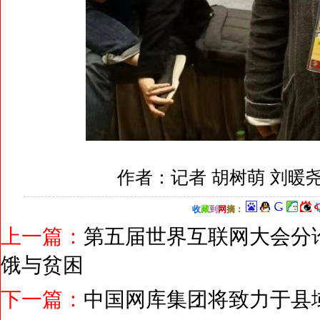
作者：记者 胡树萌 刘暖
收
藏
到
网
摘
：
上一篇：
第五届世界互联网大会分
饿与贫困
下一篇：
中国网库集团将致力于县