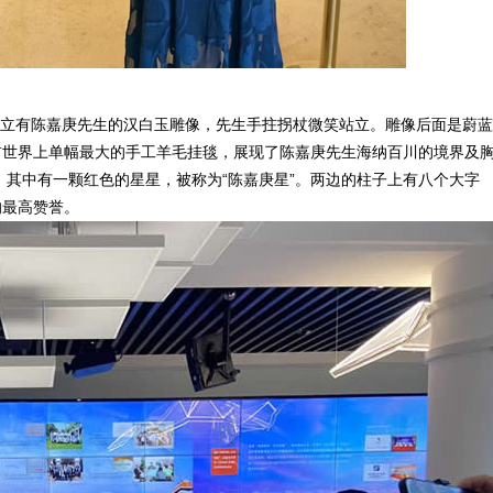
，立有陈嘉庚先生的汉白玉雕像，先生手拄拐杖微笑站立。雕像后面是蔚
前世界上单幅最大的手工羊毛挂毯，展现了陈嘉庚先生海纳百川的境界及
其中有一颗红色的星星，被称为“陈嘉庚星”。两边的柱子上有八个大字
的最高赞誉。