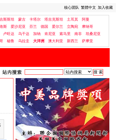
核心团队
繁體中文
加入收藏
吉斯斯坦
蒙古
卡塔尔
塔吉克斯坦
土耳其
阿曼
路斯
爱沙尼亚
芬兰
德国
爱尔兰
立陶宛
摩纳哥
卢旺达
乌干达
加纳
肯尼亚
索马里
南非
坦桑尼亚
哥
秘鲁
乌拉圭
大洋洲
澳大利亚
新西兰
萨摩亚
嘉