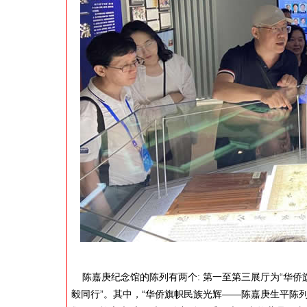
陈嘉庚纪念馆的陈列有两个: 第一至第三展厅为“华侨
毅同行”。其中，“华侨旗帜民族光辉——陈嘉庚生平陈列”