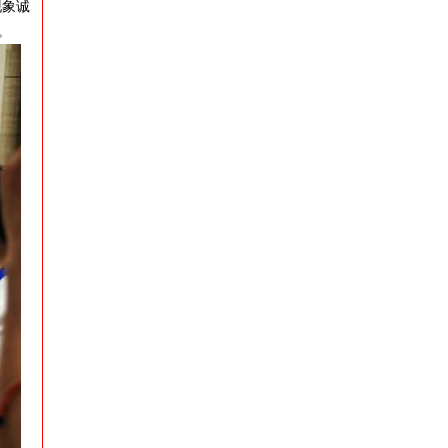
现象诚
。