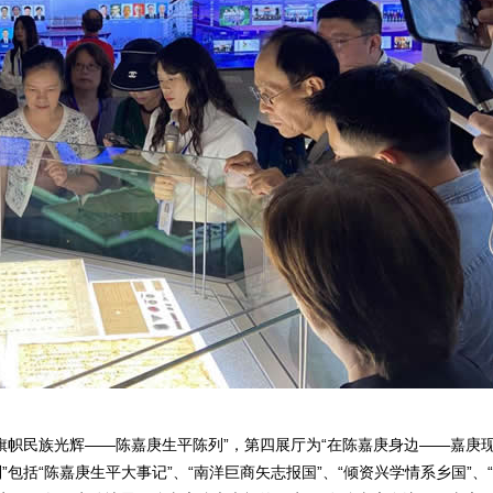
旗帜民族光辉——陈嘉庚生平陈列”，第四展厅为“在陈嘉庚身边——嘉庚
包括“陈嘉庚生平大事记”、“南洋巨商矢志报国”、“倾资兴学情系乡国”、