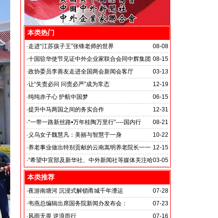
本类热门
·
走进“江苏孩子王”张锋老师的世界
08-08
·
十国驻华使节见证中外企业家联合会同中辉集团
08-15
签署战略合作备忘录
·
政协委员李善友走进全国两会新闻会客厅
03-13
·
让“失责必问 问责必严”成为常态
12-19
·
纯纯赤子心 护航中国梦
06-15
·
提升中马两国之间的务实合作
12-31
马达加斯加总统埃里会见中国艺术银行董事长、中外新
·
“一带一路新丝路•万年桂陶万里行”----国内行
08-21
闻社社务会主席徐志强先生并达成多项合作协议
·
义乌女子魏慧凡：美丽与智慧于一身
10-22
·
养老事业做出特别贡献的云南嵩明养老院长一一
12-15
李丽琼
·
“希望中宣部及新华社、中外新闻社等媒体关注哈
03-05
尔滨的发展”
本类推荐
·
夜游南塘河 沉浸式解锁甬城千年漕运
07-28
·
韦燕总编辑出席国务院新闻办发布会：
07-23
关注海关总署“十五五”时期守好国门安全
·
风雨无畏 逆浪而行
07-16