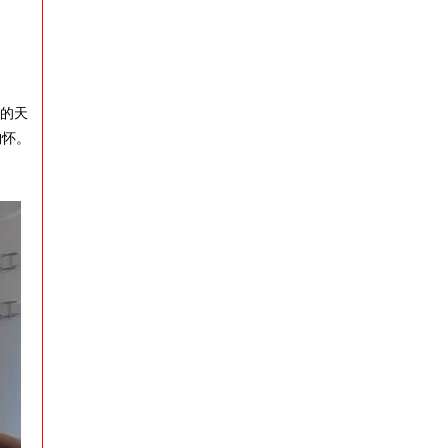
蓝的天
胸怀。