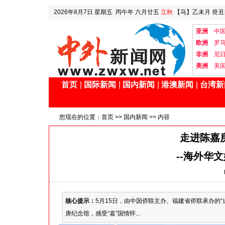
2026年8月7日
星期五
丙午年 六月廿五
立秋
【马】乙未月 癸丑
亚洲
中
欧洲
罗
非洲
尼
美洲
美
首页
|
国际新闻
|
国内新闻
|
港澳新闻
|
台湾新
您现在的位置：
首页
>>
国内新闻
>> 内容
走进陈嘉
--海外华
核心提示：
5月15日，由中国侨联主办、福建省侨联承办的“
庚纪念馆，感受“嘉”国情怀...