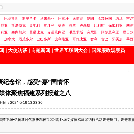
日
国
巴基斯坦
斯里兰卡
马来西亚
阿富汗
柬埔寨
伊朗
孟加拉国
约旦
吉尔
马尼亚
斯洛伐克
奥地利
匈牙利
捷克
波兰
卢森堡
比利时
保加利亚
塞浦
日利亚
塞内加尔
莫桑比克
赤道几内亚
毛里求斯
突尼斯
阿尔及利亚
尼日尔
国
加拿大
厄瓜多尔
巴巴多斯
玻利维亚
哥伦比亚
智利
古巴
牙买加
墨西
闻
|
大使访谈
|
专题新闻
|
世界互联网大会
|
国际廉政观察员
庚纪念馆，感受“嘉”国情怀
文媒体聚焦福建系列报道之八
时间：2024-5-19 13:23:30
追梦中华•弘扬新时代嘉庚精神”2024海外华文媒体福建采访行活动走进厦门，走进陈