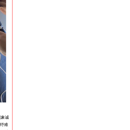
现象诚
“纾难