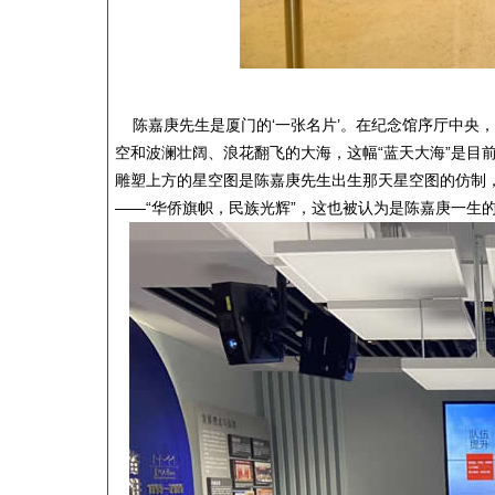
陈嘉庚先生是厦门的‘一张名片’。在纪念馆序厅中央
空和波澜壮阔、浪花翻飞的大海，这幅“蓝天大海”是目
雕塑上方的星空图是陈嘉庚先生出生那天星空图的仿制，
——“华侨旗帜，民族光辉”，这也被认为是陈嘉庚一生