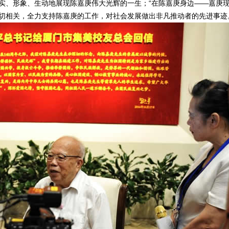
实、形象、生动地展现陈嘉庚伟大光辉的一生；“在陈嘉庚身边——嘉庚
密切相关，全力支持陈嘉庚的工作，对社会发展做出非凡推动者的先进事迹