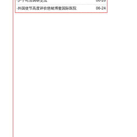
党啊 我怎能不为你放声歌唱》
·
沪宁司法调研交流
06-26
共探司法鉴定发展新路
·
外国使节高度评价慈铭博鳌国际医院
06-24