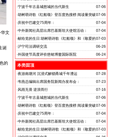
旭日应急救援队硬核抗巴“威风”护平安
·
宁波千年古县城慈城的当代新生
07-06
·
胡树萌诗歌《红船颂》登百度热搜榜 阅读量突破
07-06
数亿次 打破“曲高和寡”的传播困境
·
庆祝中巴建交75周年：
07-04
韦燕总裁同多国大使出席巴基斯坦驻华大使馆举办“芒果
·
中外新闻社高层出席巴基斯坦大使馆活动：
07-04
外华文
节”
医药、保健和生物科技职业技术教育与培训专题研讨会
·
献给党的生日:胡树萌诗歌《红船颂》和《敬爱的
07-03
党啊 我怎能不为你放声歌唱》
·
沪宁司法调研交流
06-26
生诞
共探司法鉴定发展新路
·
外国使节高度评价慈铭博鳌国际医院
06-24
色的
本类固顶
·
夜游南塘河 沉浸式解锁甬城千年漕运
07-28
·
韦燕总编辑出席国务院新闻办发布会：
07-23
关注海关总署“十五五”时期守好国门安全
·
风雨无畏 逆浪而行
07-16
旭日应急救援队硬核抗巴“威风”护平安
·
宁波千年古县城慈城的当代新生
07-06
·
胡树萌诗歌《红船颂》登百度热搜榜 阅读量突破
07-06
数亿次 打破“曲高和寡”的传播困境
·
庆祝中巴建交75周年：
07-04
韦燕总裁同多国大使出席巴基斯坦驻华大使馆举办“芒果
·
中外新闻社高层出席巴基斯坦大使馆活动：
07-04
节”
医药、保健和生物科技职业技术教育与培训专题研讨会
·
献给党的生日:胡树萌诗歌《红船颂》和《敬爱的
07-03