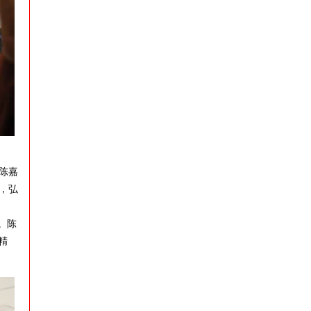
陈嘉
，弘
。陈
精