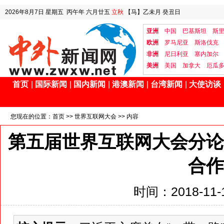
2026年8月7日
星期五
丙午年 六月廿五
立秋
【马】乙未月 癸丑日
亚洲
中国
巴基斯坦
斯
欧洲
罗马尼亚
斯洛伐克
非洲
尼日利亚
塞内加尔
美洲
美国
加拿大
厄瓜
首页
|
国际新闻
|
国内新闻
|
港澳新闻
|
台湾新闻
|
大使访谈
您现在的位置：
首页
>>
世界互联网大会
>> 内容
第五届世界互联网大会分论
合作
时间：2018-11-1