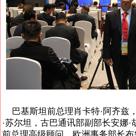
巴基斯坦前总理肖卡特·阿齐兹
·苏尔坦，古巴通讯部副部长安娜·
前总理高级顾问、欧洲事务部长布