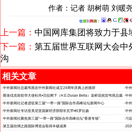
作者：记者 胡树萌 刘暖
收
藏
到
网
摘
：
上一篇：
中国网库集团将致力于县
下一篇：
第五届世界互联网大会中
沟
相关文章
·
中外新闻社总裁韦燕在中外新闻社成立24周年庆典上的致辞
·
中外
·
斯洛伐克前驻华大使杜尚•贝拉阁下（H.E.Dusan Bella）送鲜花祝贺韦燕总裁
·
中外
成功采访第三届“一带一路”国际合作高峰论坛
·
中外新闻社记者进驻第三届“一带一路”国际合作高峰论坛新闻中心
·
中
·
中外新闻社专访亚美尼亚国家经济部部长瓦罕•科罗比扬
·
中
民议
·
中外新闻社聚焦第三届“一带一路”国际合作高峰论坛“香港专场”:
·
习近
·
第五届丝绸之路国际博览会取得丰硕成果
·
20