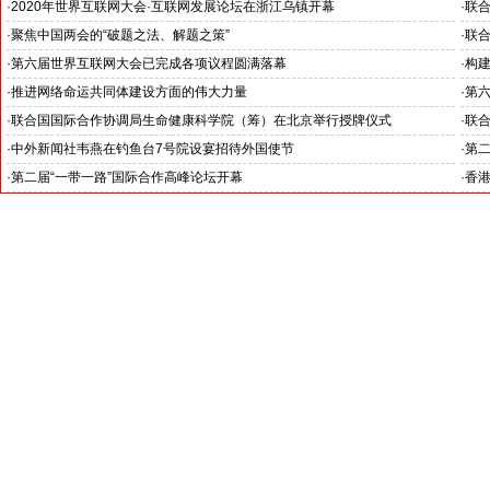
·
2020年世界互联网大会·互联网发展论坛在浙江乌镇开幕
·
联合
·
聚焦中国两会的“破题之法、解题之策”
·
联
全球
·
第六届世界互联网大会已完成各项议程圆满落幕
·
构
·
推进网络命运共同体建设方面的伟大力量
·
第
·
联合国国际合作协调局生命健康科学院（筹）在北京举行授牌仪式
·
联合
·
中外新闻社韦燕在钓鱼台7号院设宴招待外国使节
·
第二
·
第二届“一带一路”国际合作高峰论坛开幕
·
香
发表