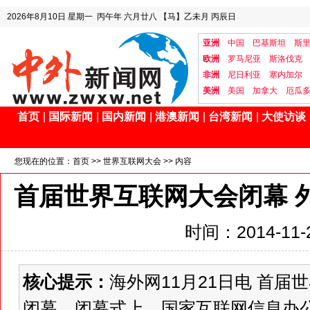
2026年8月10日
星期一
丙午年 六月廿八
【马】乙未月 丙辰日
亚洲
中国
巴基斯坦
斯
欧洲
罗马尼亚
斯洛伐克
非洲
尼日利亚
塞内加尔
美洲
美国
加拿大
厄瓜
首页
|
国际新闻
|
国内新闻
|
港澳新闻
|
台湾新闻
|
大使访谈
您现在的位置：
首页
>>
世界互联网大会
>> 内容
首届世界互联网大会闭幕 
时间：2014-11-2
核心提示：
海外网11月21日电 首届
闭幕。闭幕式上，国家互联网信息办