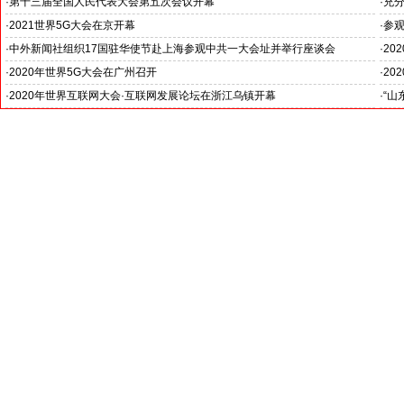
·
第十三届全国人民代表大会第五次会议开幕
·
充分
·
2021世界5G大会在京开幕
·
参观
--
·
中外新闻社组织17国驻华使节赴上海参观中共一大会址并举行座谈会
·
20
--中外新闻社大使俱乐部--各国使节上海行系列活动之三
·
2020年世界5G大会在广州召开
·
20
·
2020年世界互联网大会·互联网发展论坛在浙江乌镇开幕
·
“山