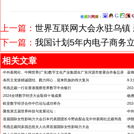
收
藏
到
网
摘
：
上一篇：
世界互联网大会永驻乌镇
下一篇：
我国计划5年内电子商务立
相关文章
·
中外新闻社、中网世界(广东)数字文化产业集团在广东河源市签署合作备忘录
·
蓝
·
各民主党派精诚团结、戮力同心，迎来民族的伟大复兴
·
9.
·
韦燕总裁一行在香港视察世界数字中央银行
·
20
·
2024全球数字经济大会取得十项成果
·
杨勇
·
欧亚数字经济合作中巴论坛成功举办
·
20
·
聚焦第五届世界科技与发展论坛：
·
中
各国
·
首届国际女性影响力大会日本代表团团长今野由梨会见中外新闻社总裁韦燕
·
伊
·
韦燕总裁同多国总统夫人出席首届国际女性影响力大会
·
韦燕