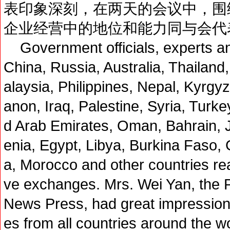
表印象深刻，在两天的会议中，围
企业经营中的地位和能力同与会代
Government officials, experts a
China, Russia, Australia, Thailand
alaysia, Philippines, Nepal, Kyrgy
anon, Iraq, Palestine, Syria, Turk
d Arab Emirates, Oman, Bahrain, 
enia, Egypt, Libya, Burkina Faso, 
a, Morocco and other countries r
ve exchanges. Mrs. Wei Yan, the 
News Press, had great impressions
es from all countries around the w