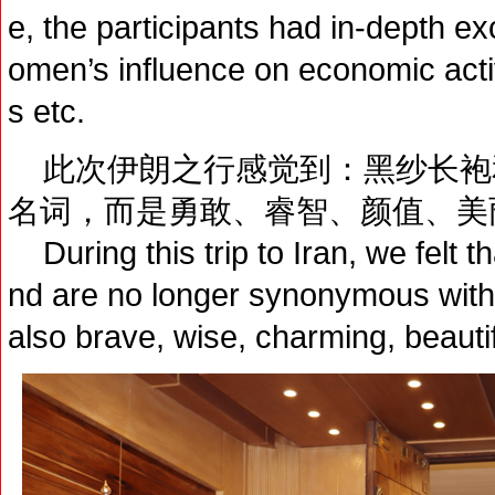
e, the participants had in-depth 
omen’s influence on economic acti
s etc.
此次伊朗之行感觉到：黑纱长袍
名词，而是勇敢、睿智、颜值、美
During this trip to Iran, we felt 
nd are no longer synonymous with
also brave, wise, charming, beautif