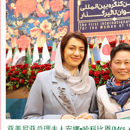
亚美尼亚总理夫人安娜•哈科比恩(Mrs.An