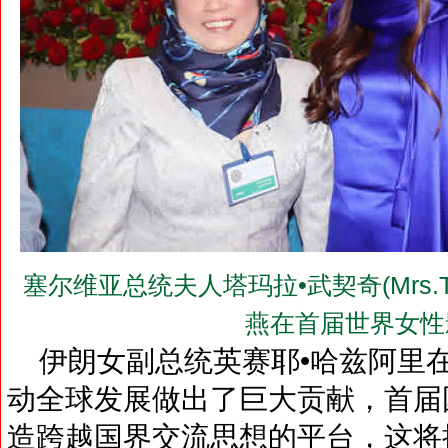
塞尔维亚总统夫人塔玛拉•武契奇(Mrs.Ta
燕在首届世界女性
伊朗女副总统英赛耶•哈兹阿里
动全球发展做出了巨大贡献，首届
造跨越国界交流思想的平台，这将