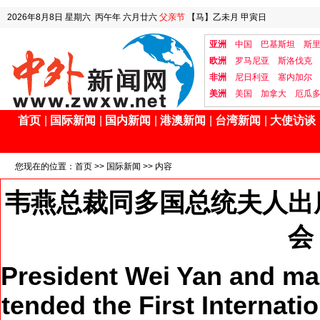
2026年8月8日
星期六
丙午年 六月廿六
父亲节
【马】乙未月 甲寅日
亚洲
中国
巴基斯坦
斯
欧洲
罗马尼亚
斯洛伐克
非洲
尼日利亚
塞内加尔
美洲
美国
加拿大
厄瓜
首页
|
国际新闻
|
国内新闻
|
港澳新闻
|
台湾新闻
|
大使访谈
您现在的位置：
首页
>>
国际新闻
>> 内容
韦燕总裁同多国总统夫人出
会
President Wei Yan and man
tended the First Internati