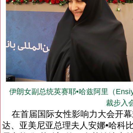
伊朗女副总统英赛耶•哈兹阿里（Ensiye
裁步入
在首届国际女性影响力大会开幕
达、亚美尼亚总理夫人安娜•哈科