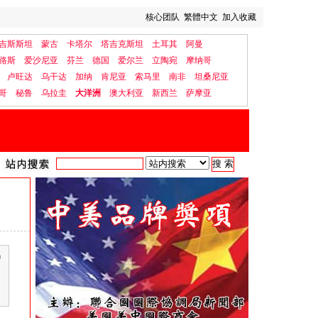
核心团队
繁體中文
加入收藏
吉斯斯坦
蒙古
卡塔尔
塔吉克斯坦
土耳其
阿曼
路斯
爱沙尼亚
芬兰
德国
爱尔兰
立陶宛
摩纳哥
卢旺达
乌干达
加纳
肯尼亚
索马里
南非
坦桑尼亚
哥
秘鲁
乌拉圭
大洋洲
澳大利亚
新西兰
萨摩亚
中
；