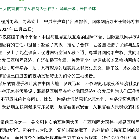
期三天的首届世界互联网大会在浙江乌镇开幕，来自全球
项议程后闭幕。闭幕式上，中共中央宣传部副部长、国家网信办主任鲁炜将
4年11月22日)
仅搭建了两个平台：中国与世界互联互通的国际平台、国际互联网共享
国应有的责任和担当；凝聚了共识，推动了合作；让各国增进了了解与互
注；发出了九点倡议：促进网络空间互联互通、尊重各国网络主权、共同
力发展互联网经济、广泛传播正能量、关爱青少年健康成长以及推动网络
会址，每年举办一届，具有深厚的现实意义和历史意义。除了这一系列会
与管理已由过去的被动接招转变为如今的主动出击。
后的管理手段让其在中国大地上发展迅猛，不仅深刻地改变着经济社会
一种现象必须警惕，那就是互联网在推动我国经济社会发展和为人们工作
多不容忽视的社会问题。比如：网络虚假信息和恶意炒作、网络淫秽色情
，既影响互联网健康有序发展，危害着国家安全，又损害着人民群众的利
数量的五分之一，是名副其实的互联网大国，但互联网大国并非就是互联
有现代化”。党的十八大以来，党和国家采取了一系列措施加强互联网的
动局面。面对复杂的国际环境和瞬息万变的发展现实，我们必须抓住机遇