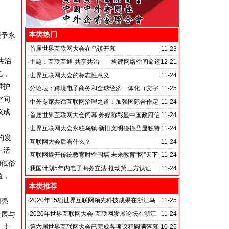
本类热门
授予永
·
首届世界互联网大会在乌镇开幕
11-23
共治
·
主题：互联互通·共享共治——构建网络空间命运
12-21
信，
共同体
·
世界互联网大会的标志性意义
11-24
维护
·
分论坛：跨境电子商务和全球经济一体化（文字
11-25
空间
实录）
·
中外专家共话互联网治理之道：加强国际合作定
11-24
议成
一个规则
·
首届世界互联网大会闭幕 外媒称彰显中国政府信
11-24
心
·
世界互联网大会永驻乌镇 新旧文明碰撞凸显独特
11-24
的发
价值
·
互联网大会后看什么？
11-24
生活
·
互联网撬开传统教育时空围墙 未来教育“网”天下
11-24
和低俗
·
我国计划5年内电子商务立法 推动第三方认证
11-24
益，
本类推荐
·
2020年15项世界互联网领先科技成果在浙江乌
11-25
网强
镇发布
发展与
·
2020年世界互联网大会·互联网发展论坛在浙江
11-24
，主
乌镇开幕
·
第六届世界互联网大会已完成各项议程圆满落幕
10-25