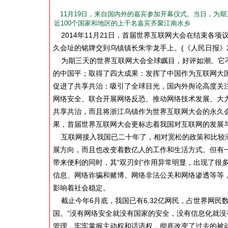
11月19日，来自国内外的嘉宾参加开幕仪式。当日，为
近100个国家和地区的上千名嘉宾齐聚江南水乡
2014年11月21日，首届世界互联网大会在结束各
久会址的铭牌交到乌镇镇长朱学龙手上。(《人民日报》201
为期三天的世界互联网大会全球瞩目，好评如潮。它不
的中国平；取得了四大成果：发挥了中国作为互联网大
促进了共享共治；吸引了全球目光，国内外舆论高度关
网络安全、联合开展网络反恐、推动网络技术发展、大
共享共治，而且将浙江乌镇作为世界互联网大会的永久
果，首届世界互联网大会更标志着我国对互联网的发展
互联网接入我国已二十年了，相对宽松的政策和比较滞
展方向，而且也改变着数亿人的工作和生活方式。但有
带来便利的同时，其“双刃剑”作用异常明显，出现了很
信息、网络诈骗和赌博、网络非法公关和网络渗透等等
影响着社会稳定。
截止今年6月底，我国已有6.32亿网民，占世界网民
国。“没有网络安全就没有国家的安全，没有信息化就没
管理，牢牢掌握主动权和话语权，彻底改变了过去的被