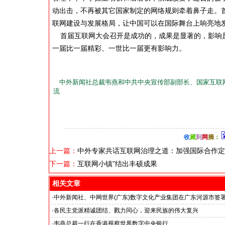
动出击，不再被其它国家制定的网络规则牵着鼻子走。
联网建设与发展格局，让中国可以在国际舞台上响亮地
首届互联网大会召开是成功的，成果是显著的，影响是
一届比一届精彩、一世比一届更有影响力。
中外新闻社总裁韦燕和中共中央宣传部副部长、国家互联
流
收
藏
到
网
摘
：
上一篇：
中外专家共话互联网治理之道：加强国际合作定
下一篇：
互联网小镇”结出丰硕成果
相关文章
·
中外新闻社、中网世界(广东)数字文化产业集团在广东河源市签
·
各民主党派精诚团结、戮力同心，迎来民族的伟大复兴
·
韦燕总裁一行在香港视察世界数字中央银行