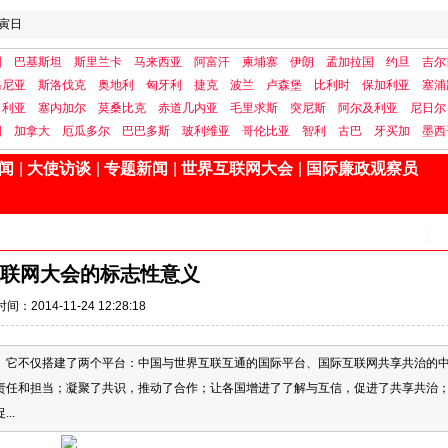
寅日
国
巴基斯坦
斯里兰卡
马来西亚
阿富汗
柬埔寨
伊朗
孟加拉国
约旦
吉尔
马尼亚
斯洛伐克
奥地利
匈牙利
捷克
波兰
卢森堡
比利时
保加利亚
塞浦
日利亚
塞内加尔
莫桑比克
赤道几内亚
毛里求斯
突尼斯
阿尔及利亚
尼日尔
国
加拿大
厄瓜多尔
巴巴多斯
玻利维亚
哥伦比亚
智利
古巴
牙买加
墨西
闻
|
大使访谈
|
专题新闻
|
世界互联网大会
|
国际廉政观察员
联网大会的标志性意义
时间：2014-11-24 12:28:18
。它不仅搭建了两个平台：中国与世界互联互通的国际平台、国际互联网共享共治的
责任和担当；凝聚了共识，推动了合作；让各国增进了了解与互信，促进了共享共治
..