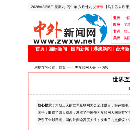
2026年8月8日
星期六
丙午年 六月廿六
父亲节
【马】乙未月 甲
亚洲
中
欧洲
罗
非洲
尼
美洲
美
首页
|
国际新闻
|
国内新闻
|
港澳新闻
|
台湾新
您现在的位置：
首页
>>
世界互联网大会
>> 内容
世界互
核心提示：
为期三天的世界互联网大会全球瞩目，好评如潮
国平；取得了四大成果：发挥了中国作为互联网大国应有的
吸引了全球目光，国内外舆论高度关注；发出了九点倡议：促.