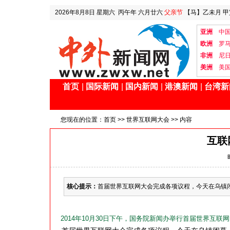
2026年8月8日
星期六
丙午年 六月廿六
父亲节
【马】乙未月 甲
亚洲
中
欧洲
罗
非洲
尼
美洲
美
首页
|
国际新闻
|
国内新闻
|
港澳新闻
|
台湾新
您现在的位置：
首页
>>
世界互联网大会
>> 内容
互联
核心提示：
首届世界互联网大会完成各项议程，今天在乌镇闭
2014年10月30日下午，国务院新闻办举行首届世界互联