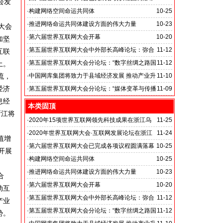
会发
·
构建网络空间命运共同体
10-25
·
推进网络命运共同体建设方面的伟大力量
10-23
大会
·
第六届世界互联网大会开幕
10-20
加坚
·
第五届世界互联网大会中外部长高峰论坛：弥合
11-12
互联
数字鸿沟
·
第五届世界互联网大会分论坛：“数字丝绸之路国
11-12
土。
际合作”
流，
·
中国网库集团将致力于县域经济发展 推动产业升
11-10
经济
级转型
·
第五届世界互联网大会分论坛：“媒体变革与传播
11-09
息经
创新”
本类固顶
浙江将
·
2020年15项世界互联网领先科技成果在浙江乌
11-25
镇发布
·
2020年世界互联网大会·互联网发展论坛在浙江
11-24
值增
乌镇开幕
·
第六届世界互联网大会已完成各项议程圆满落幕
10-25
开展
·
构建网络空间命运共同体
10-25
·
推进网络命运共同体建设方面的伟大力量
10-23
合
·
第六届世界互联网大会开幕
10-20
动互
·
第五届世界互联网大会中外部长高峰论坛：弥合
11-12
产业
数字鸿沟
·
第五届世界互联网大会分论坛：“数字丝绸之路国
11-12
势。