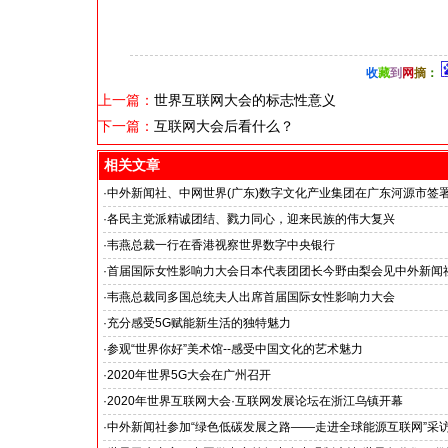
收
藏
到
网
摘
：
上一篇：
世界互联网大会的标志性意义
下一篇：
互联网大会后看什么？
相关文章
·
中外新闻社、中网世界(广东)数字文化产业集团在广东河源市签
·
各民主党派精诚团结、戮力同心，迎来民族的伟大复兴
·
韦燕总裁一行在香港视察世界数字中央银行
·
首届国际女性影响力大会日本代表团团长今野由梨会见中外新闻
·
韦燕总裁同多国总统夫人出席首届国际女性影响力大会
·
充分感受5G赋能新生活的独特魅力
·
参观“世界你好”美术馆--感受中国文化的艺术魅力
--中外新闻社大使俱乐部上海行系列活动之二
·
2020年世界5G大会在广州召开
·
2020年世界互联网大会·互联网发展论坛在浙江乌镇开幕
·
中外新闻社参加“绿色低碳发展之路——走进全球能源互联网”采