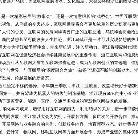
是落户乌镇，为互联网发展增添了文化温度，大会必将给浙江的经济社
是一次精彩纷呈的“故事会”，还是一次情意绵长的“鹊桥会”。世界互联网
化视角。从乌镇的今天起步，互联网世界将会有更加浓重的历史积淀与更
了人们的心灵。互联网的发展同样需要广泛的互联互通，乌镇峰会将会给
，新的梦想甚至可能改变人生轨迹。浙江乌镇正是一片可以实现梦想的热
大会为浙江赋予新使命，带来新机遇，注入新动力。浙江将顺应时代潮
挥互联网在促进经济社会持续健康发展中的重要作用。浙江互联网和信息
推动浙江从互联网大省向互联网强省迈进，成为互联网创业的首选地、信
了与世界、与互联网的“深度融合之旅”，获得了源源不断的创新动力。
型发展、跨越发展的新常态。
江坚定不移的选择。今年前三季度，浙江工业质量、效益增长好于增加
中国第一，并有望成为机器人的销售与制造基地。浙江现有65%的中小企业
动了覆盖警务、能源、医疗、交通等多领域的智慧物联网技术的发展。
消化学习成果，增强用好互联网的能力；利用结识的关系，进一步商谈
动共同发展。浙江将以大会为契机，开展各方面、多层次的开放合作，推
，开展网络与业务融合的合作，创新服务内容，培育新型业态。针对我省
据、云计算、物联网、移动互联网等方面开展合作，形成产业链的整体优