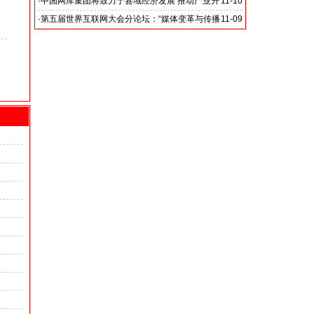
际合作”
·
中国网库集团将致力于县域经济发展 推动产业升
11-10
级转型
·
第五届世界互联网大会分论坛：“媒体变革与传播
11-09
创新”