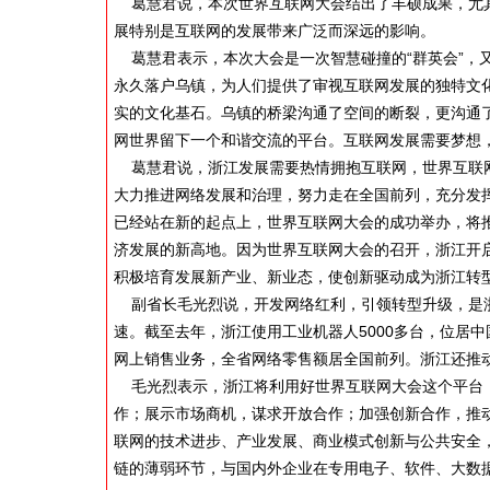
葛慧君说，本次世界互联网大会结出了丰硕成果，尤其
展特别是互联网的发展带来广泛而深远的影响。
葛慧君表示，本次大会是一次智慧碰撞的“群英会”，又
永久落户乌镇，为人们提供了审视互联网发展的独特文
实的文化基石。乌镇的桥梁沟通了空间的断裂，更沟通
网世界留下一个和谐交流的平台。互联网发展需要梦想
葛慧君说，浙江发展需要热情拥抱互联网，世界互联网
大力推进网络发展和治理，努力走在全国前列，充分发
已经站在新的起点上，世界互联网大会的成功举办，将
济发展的新高地。因为世界互联网大会的召开，浙江开启
积极培育发展新产业、新业态，使创新驱动成为浙江转
副省长毛光烈说，开发网络红利，引领转型升级，是浙
速。截至去年，浙江使用工业机器人5000多台，位居
网上销售业务，全省网络零售额居全国前列。浙江还推
毛光烈表示，浙江将利用好世界互联网大会这个平台，
作；展示市场商机，谋求开放合作；加强创新合作，推
联网的技术进步、产业发展、商业模式创新与公共安全
链的薄弱环节，与国内外企业在专用电子、软件、大数