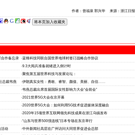
作者：曾福泉 郭兴华 来源：浙江日报
署合作备忘录
·
蓝锋科技同联合国世界地球村签订战略合作协议
·
9.3大阅兵准备就绪进入倒计时
·
聚焦第五届世界科技与发展论坛：
社总裁韦燕
·
伊朗真实女性：勇敢、睿智、颜值、美丽、自信……
·
韦燕总裁出席首届国际女性影响力大会“会前会”
·
2021世界5G大会在京开幕
·
2020世界5G大会：如何利用5G技术促进媒体深度融合
·
2020年15项世界互联网领先科技成果在浙江乌镇发布
·
“山东与世界500强连线”日本专场在东京举行
访活动
·
中外新闻社高层在广州访问大同世界促进会总部