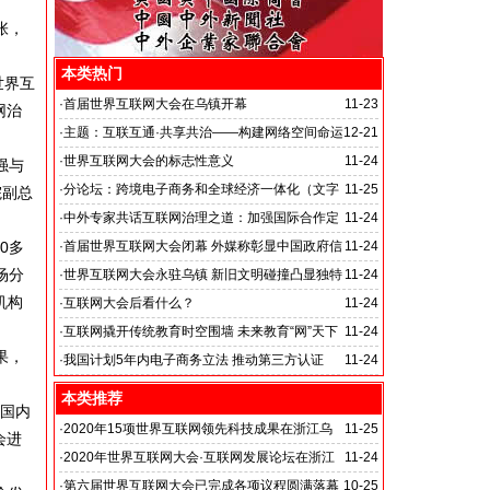
张，
本类热门
世界互
·
首届世界互联网大会在乌镇开幕
11-23
网治
·
主题：互联互通·共享共治——构建网络空间命运
12-21
共同体
·
世界互联网大会的标志性意义
11-24
强与
·
分论坛：跨境电子商务和全球经济一体化（文字
11-25
院副总
实录）
·
中外专家共话互联网治理之道：加强国际合作定
11-24
一个规则
0多
·
首届世界互联网大会闭幕 外媒称彰显中国政府信
11-24
场分
心
·
世界互联网大会永驻乌镇 新旧文明碰撞凸显独特
11-24
机构
价值
·
互联网大会后看什么？
11-24
·
互联网撬开传统教育时空围墙 未来教育“网”天下
11-24
果，
·
我国计划5年内电子商务立法 推动第三方认证
11-24
本类推荐
在国内
·
2020年15项世界互联网领先科技成果在浙江乌
11-25
会进
镇发布
·
2020年世界互联网大会·互联网发展论坛在浙江
11-24
乌镇开幕
·
第六届世界互联网大会已完成各项议程圆满落幕
10-25