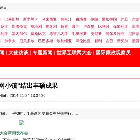
寅日
国
巴基斯坦
斯里兰卡
马来西亚
阿富汗
柬埔寨
伊朗
孟加拉国
约旦
吉尔
马尼亚
斯洛伐克
奥地利
匈牙利
捷克
波兰
卢森堡
比利时
保加利亚
塞浦
日利亚
塞内加尔
莫桑比克
赤道几内亚
毛里求斯
突尼斯
阿尔及利亚
尼日尔
国
加拿大
厄瓜多尔
巴巴多斯
玻利维亚
哥伦比亚
智利
古巴
牙买加
墨西
闻
|
大使访谈
|
专题新闻
|
世界互联网大会
|
国际廉政观察员
网小镇”结出丰硕成果
时间：2014-11-24 13:37:26
幕。下午3时，闭幕新闻发布会在乌镇举行。...
网大会新闻发布会