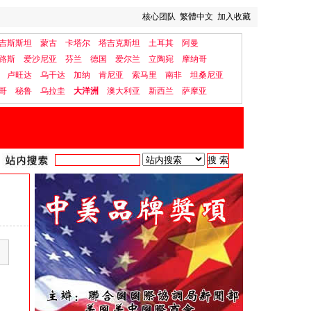
核心团队
繁體中文
加入收藏
吉斯斯坦
蒙古
卡塔尔
塔吉克斯坦
土耳其
阿曼
路斯
爱沙尼亚
芬兰
德国
爱尔兰
立陶宛
摩纳哥
卢旺达
乌干达
加纳
肯尼亚
索马里
南非
坦桑尼亚
哥
秘鲁
乌拉圭
大洋洲
澳大利亚
新西兰
萨摩亚