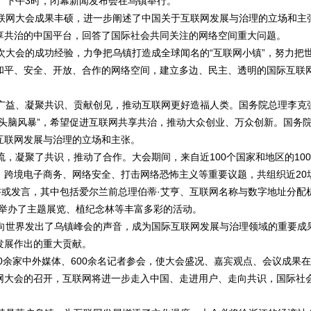
下午3时，闭幕新闻发布会在乌镇举行。
网大会成果丰硕，进一步阐述了中国关于互联网发展与治理的立场和主
享共治的中国平台，回答了国际社会共同关注的网络空间重大问题。
大会的成功经验，力争把乌镇打造成全球闻名的“互联网小镇”，努力把
和平、安全、开放、合作的网络空间，建立多边、民主、透明的国际互联
益、凝聚共识、贡献创见，推动互联网更好造福人类。国务院总理李克
头脑风暴”，希望促进互联网共享共治，推动大众创业、万众创新。国务
互联网发展与治理的立场和主张。
凝聚了共识，推动了合作。大会期间，来自近100个国家和地区的100
、跨境电子商务、网络安全、打击网络恐怖主义等重要议题，共组织近20
讲或发言，其中包括爱尔兰前总理伯蒂·艾亨、互联网名称与数字地址分配
还举办了主题展览、植纪念林等丰富多彩的活动。
世界发出了乌镇峰会的声音，成为国际互联网发展与治理领域的重要成
发展作出的重大贡献。
余家中外媒体、600余名记者参会，使大会盛况、嘉宾观点、会议成果
网大会的召开，互联网将进一步走入中国、走进用户、走向共识，国际社