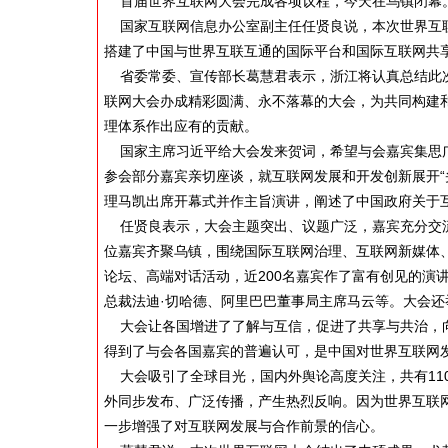
首届世界互联网大会完成各项议程，今天在乌镇闭幕。
国家互联网信息办公室副主任任贤良说，本次世界互联
搭建了中国与世界互联互通的国际平台和国际互联网共
省委常委、宣传部长葛慧君表示，浙江将认真总结此次
联网大会办成精彩圆满、永不落幕的大会，为共同构建
理体系作出应有的贡献。
国家主席习近平给大会发来贺词，希望与会嘉宾集思广
参会部分嘉宾亲切座谈，就互联网发展和开发创新展开“
理马凯出席开幕式并作主旨演讲，阐述了中国政府关于
任贤良表示，大会主题突出、议题广泛，嘉宾充分交流，
位嘉宾齐聚乌镇，围绕国际互联网治理、互联网新媒体
论坛、高端对话活动，近200名嘉宾作了富有创见的演
总裁法迪·切哈德、阿里巴巴董事局主席马云等。大会
大会让各国增进了了解与互信，促进了共享与共治，向
得到了与会各国嘉宾的普遍认可，是中国对世界互联网
大会吸引了全球目光，国内外舆论高度关注，共有110
外同步发布、广泛传播，产生热烈反响。因为世界互联
一步增强了对互联网发展与合作前景的信心。