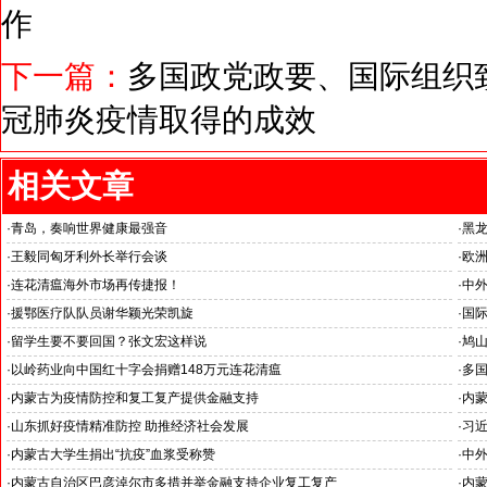
作
下一篇：
多国政党政要、国际组织致
冠肺炎疫情取得的成效
相关文章
·
青岛，奏响世界健康最强音
·
黑
·
王毅同匈牙利外长举行会谈
·
欧
·
连花清瘟海外市场再传捷报！
·
中外
·
援鄂医疗队队员谢华颖光荣凯旋
·
国
·
留学生要不要回国？张文宏这样说
·
鸠山
·
以岭药业向中国红十字会捐赠148万元连花清瘟
·
多国
效
·
内蒙古为疫情防控和复工复产提供金融支持
·
内蒙
·
山东抓好疫情精准防控 助推经济社会发展
·
习
·
内蒙古大学生捐出“抗疫”血浆受称赞
·
中
·
内蒙古自治区巴彦淖尔市多措并举金融支持企业复工复产
·
内蒙