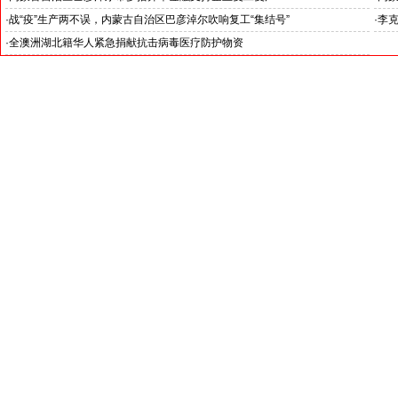
·
战“疫”生产两不误，内蒙古自治区巴彦淖尔吹响复工“集结号”
·
李
·
全澳洲湖北籍华人紧急捐献抗击病毒医疗防护物资