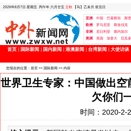
2026年8月7日
星期五
丙午年 六月廿五
立秋
【马】乙未月 癸丑日
亚洲
中国
巴基斯坦
斯
欧洲
罗马尼亚
斯洛伐克
非洲
尼日利亚
塞内加尔
美洲
美国
加拿大
厄瓜
首页
|
国际新闻
|
国内新闻
|
港澳新闻
|
台湾新闻
|
大使访谈
您现在的位置：
首页
>>
国际新闻
>> 内容
世界卫生专家：中国做出空
欠你们
时间：2020-2-26