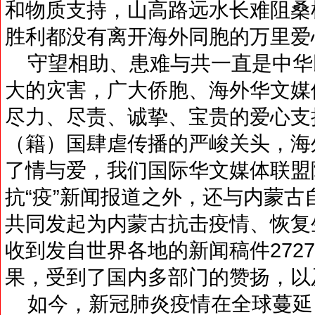
和物质支持，山高路远水长难阻桑
胜利都没有离开海外同胞的万里爱
守望相助、患难与共一直是中华
大的灾害，广大侨胞、海外华文媒
尽力、尽责、诚挚、宝贵的爱心支
（籍）国肆虐传播的严峻关头，海
了情与爱，我们国际华文媒体联盟
抗“疫”新闻报道之外，还与内蒙
共同发起为内蒙古抗击疫情、恢复
收到发自世界各地的新闻稿件272
果，受到了国内多部门的赞扬，以
如今，新冠肺炎疫情在全球蔓延