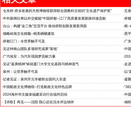
·
仓东村-侨乡发展的天然博物馆获得联合国教科文组织“文化遗产保护奖”
·
五
--中外新闻社参加海外华文媒体广东江门采访之四
--
·
中外新闻社将以外交赋能“中国侨都--江门”高质量发展新路径做贡献
·
侨
--中外新闻社参加海外华文媒体广东江门采访之二
--
·
台山：构建“金三角”交流平台 推动侨联创新发展新局面
·
根-
·
领略岭南文化精髓--精美碉楼建筑
·
恩平
·
侨都江门：令世界触手可及
·
广
·
见证钟南山团队多项研究成果“落地”
·
中
·
广汽埃安：为汽车强国梦贡献力量
·
20
·
见证“嘉庚精神”铸就厦门大学文化基因与精神底气
·
走进
·
泉州：让世界触手可及
·
以“
·
记者见证：泉州开元寺被联合国列入非遗
·
凝
·
中国船政文化博物馆--打造船政文化特色品牌
·
“3
·
2024海外华文媒体福建采访行在福州启动
·
中国
·
【诗歌】再见——沈阳 我心还在沈水岸边徜徉
·
倾听