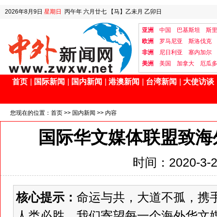
2026年8月9日
星期日
丙午年 六月廿七
【马】乙未月 乙卯日
亚洲
中国
巴基斯坦
斯
欧洲
罗马尼亚
斯洛伐克
非洲
尼日利亚
塞内加尔
美洲
美国
加拿大
厄瓜
首页
|
国际新闻
|
国内新闻
|
港澳新闻
|
台湾新闻
|
大使访谈
您现在的位置：
首页
>>
国内新闻
>> 内容
国际华文媒体联盟致海
时间：2020-3-25
核心提示：
命运与共，大道不孤，携
人类必胜。我们寄望每一个海外华文