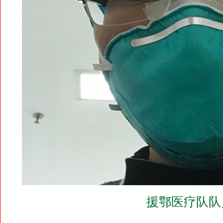
援鄂医疗队队员