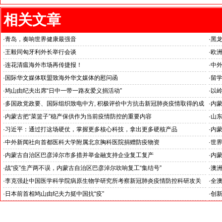
相关文章
·
青岛，奏响世界健康最强音
·
黑
·
王毅同匈牙利外长举行会谈
·
欧
·
连花清瘟海外市场再传捷报！
·
中外
·
国际华文媒体联盟致海外华文媒体的慰问函
·
留
·
鸠山由纪夫出席“日中一带一路友爱义捐活动”
·
以岭
·
多国政党政要、国际组织致电中方, 积极评价中方抗击新冠肺炎疫情取得的成
·
内
效
·
内蒙古把“菜篮子”稳产保供作为当前疫情防控的重要内容
·
山
·
习近平：通过打这场硬仗，掌握更多核心科技，拿出更多硬核产品
·
内蒙
·
中外新闻社向首都医科大学附属北京胸科医院捐赠防疫物资
·
世
·
内蒙古自治区巴彦淖尔市多措并举金融支持企业复工复产
·
内蒙
·
战“疫”生产两不误，内蒙古自治区巴彦淖尔吹响复工“集结号”
·
澳
·
李克强赴中国医学科学院病原生物学研究所考察新冠肺炎疫情防控科研攻关
·
全
·
日本前首相鸠山由纪夫力挺中国抗“疫”
·
创新