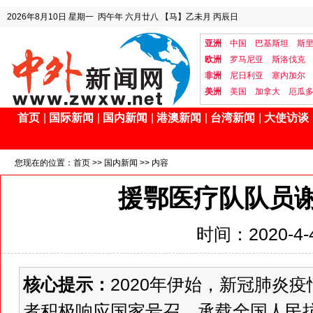
2026年8月10日
星期一
丙午年 六月廿八
【马】乙未月 丙辰日
亚洲
中国
巴基斯坦
斯
欧洲
罗马尼亚
斯洛伐克
非洲
尼日利亚
塞内加尔
美洲
美国
加拿大
厄瓜
首页
|
国际新闻
|
国内新闻
|
港澳新闻
|
台湾新闻
|
大使访谈
您现在的位置：
首页
>>
国内新闻
>> 内容
援鄂医疗队队员
时间：2020-4-4
核心提示：
2020年伊始，新冠肺炎
者积极响应国家号召，承载全国人民