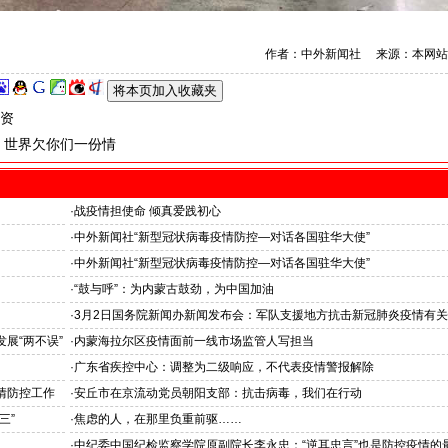
作者：中外新闻社 来源：本网站
资
 世界欠你们一份情
·
战疫情担使命 倾真爱践初心
·
中外新闻社“新型冠状病毒疫情防控—对话各国驻华大使”
宗教信仰，
巴基斯坦驻华大使纳格玛纳•哈什米阁下:
·
中外新闻社“新型冠状病毒疫情防控—对话各国驻华大使”
中巴两国是患难与共的真朋友
贝宁共和国驻华大使西蒙阁下: 我亲眼所见--中国是世界上最伟大的国家
·
“鼓与呼”：为内蒙古鼓劲，为中国加油
·
3月2日国务院新闻办新闻发布会：军队支援地方抗击新冠肺炎疫情有
展“两不误”
·
内蒙海拉尔区疫情面前一线市场监管人写担当
·
广东省疾控中心：调整为二级响应，不代表疫情警报解除
情防控工作
·
安丘市在京流动党员朝阳支部：抗击病毒，我们在行动
三”
·
焦虑的人，在那里负重前驱……
·
中纪委中国纪检监察学院原副院长李永忠：“逆耳忠言”也是防控疫情的