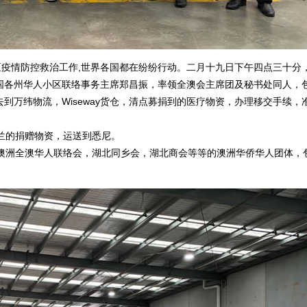
区疫情防控救治工作,世界各国都在纷纷行动。二月十九日下午四点三十分
国各州华人小区联络事务主席郑昌振，率领全澳会主席团及秘书处同人，
到万纬物流，Wiseway货仓，清点募捐到的医疗物资，办理移交手续，
兰的捐赠物资，运送到悉尼。
洲全澳华人联络会，湖北同乡会，湖北商会等等的澳洲华侨华人团体，