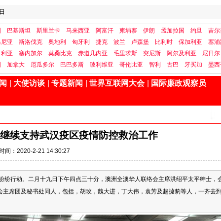
日
国
巴基斯坦
斯里兰卡
马来西亚
阿富汗
柬埔寨
伊朗
孟加拉国
约旦
吉尔
马尼亚
斯洛伐克
奥地利
匈牙利
捷克
波兰
卢森堡
比利时
保加利亚
塞浦
日利亚
塞内加尔
莫桑比克
赤道几内亚
毛里求斯
突尼斯
阿尔及利亚
尼日尔
国
加拿大
厄瓜多尔
巴巴多斯
玻利维亚
哥伦比亚
智利
古巴
牙买加
墨西
闻
|
大使访谈
|
专题新闻
|
世界互联网大会
|
国际廉政观察员
继续支持武汉疫区疫情防控救治工作
时间：2020-2-21 14:30:27
在纷纷行动。二月十九日下午四点三十分，澳洲全澳华人联络会主席洪绍平太平绅士，
会主席团及秘书处同人，包括，胡玫，魏大进，丁大伟，袁芳及趟㨗豹等人，一齐去