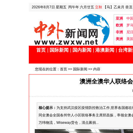
2026年8月7日
星期五
丙午年 六月廿五
立秋
【马】乙未月 癸丑
亚洲
中
欧洲
罗
非洲
尼
美洲
美
首页
|
国际新闻
|
国内新闻
|
港澳新闻
|
台湾新
您现在的位置：
首页
>>
国际新闻
>> 内容
澳洲全澳华人联络会
核心提示：
为支持武汉疫区疫情防控救治工作,世界各国都
同全澳会全国各州华人小区联络事务主席郑昌振，率领全澳
万纬物流，Wiseway货仓，清点募捐...