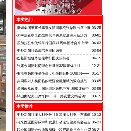
本类热门
·
徽熳集团董事长李善友随同李克强总理出席中澳
03-25
经贸合作论坛
·
为中法新型全面战略伙伴关系发展注入新活力
03-01
·
孟加拉驻华使馆举行国庆41周年招待会 中外新
04-03
闻社记者应邀出席
·
中外新闻社总裁韦燕率团访美
03-04
·
巴基斯坦驻华使馆举行国庆招待会
04-15
·
张露兮国际时尚理念被世界32国媒体关注
12-21
·
韦燕在韩国接受任命，担任国际INGO组织——
01-17
世界绿色气候机构美国全球世界支援本部执行主席
·
共同应对人类面临的经济金融领域的紧迫挑战
03-05
·
多国政党政要、国际组织致电中方, 积极评价中
03-09
方抗击新冠肺炎疫情取得的成效
·
鸠山由纪夫出席“日中一带一路友爱义捐活动”
03-15
本类推荐
·
中外新闻社澳大利亚分社参加澳大利亚—东盟商
10-12
务论坛
·
马来西亚国际碳中和发展行动论坛颁奖晚宴在吉
06-23
隆坡香格里拉大酒店举行
·
联合国国际合作协调局碳中和行动委员会主办:马
06-21