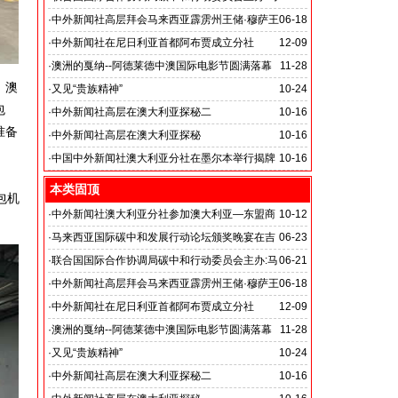
来西亚国际低碳发展行动论坛
·
中外新闻社高层拜会马来西亚霹雳州王储·穆萨王
06-18
主题:促进低碳领域技术交流 深化低碳经济国际合作
子
·
中外新闻社在尼日利亚首都阿布贾成立分社
12-09
·
澳洲的戛纳--阿德莱德中澳国际电影节圆满落幕
11-28
，澳
·
又见“贵族精神”
10-24
包
在这个贵族销声匿迹的时代，“贵族的精神”是否应该是
·
中外新闻社高层在澳大利亚探秘二
10-16
准备
每一个社会追寻的真正宝藏
·
中外新闻社高层在澳大利亚探秘
10-16
·
中国中外新闻社澳大利亚分社在墨尔本举行揭牌
10-16
仪式
本类固顶
包机
·
中外新闻社澳大利亚分社参加澳大利亚—东盟商
10-12
务论坛
·
马来西亚国际碳中和发展行动论坛颁奖晚宴在吉
06-23
隆坡香格里拉大酒店举行
·
联合国国际合作协调局碳中和行动委员会主办:马
06-21
来西亚国际低碳发展行动论坛
·
中外新闻社高层拜会马来西亚霹雳州王储·穆萨王
06-18
主题:促进低碳领域技术交流 深化低碳经济国际合作
子
·
中外新闻社在尼日利亚首都阿布贾成立分社
12-09
·
澳洲的戛纳--阿德莱德中澳国际电影节圆满落幕
11-28
·
又见“贵族精神”
10-24
在这个贵族销声匿迹的时代，“贵族的精神”是否应该是
·
中外新闻社高层在澳大利亚探秘二
10-16
每一个社会追寻的真正宝藏