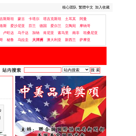
核心团队
繁體中文
加入收藏
吉斯斯坦
蒙古
卡塔尔
塔吉克斯坦
土耳其
阿曼
路斯
爱沙尼亚
芬兰
德国
爱尔兰
立陶宛
摩纳哥
卢旺达
乌干达
加纳
肯尼亚
索马里
南非
坦桑尼亚
哥
秘鲁
乌拉圭
大洋洲
澳大利亚
新西兰
萨摩亚
会
到