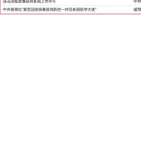
·
莲花清瘟胶囊获得多国上市许可
·
中外
斯里
·
中外新闻社“新型冠状病毒疫情防控—对话各国驻华大使”
·
援
都在
巴基斯坦驻华大使纳格玛纳•哈什米阁下:
中巴两国是患难与共的真朋友