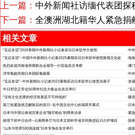
上一篇：
中外新闻社访缅代表团探秘
下一篇：
全澳洲湖北籍华人紧急捐
相关文章
·
“见证友谊”2026寒期中外新闻社小记者采访日本驻华大使馆:
·
中
日本驻华大使金杉宪治阁下: 希望两国青少年加强交流，成为日中友好的桥梁!
鸠山
·
“见证友谊”--中国中外新闻社小记者2025暑期采访日本驻华使馆新闻文化处
·
海
了解正在日本大阪举行举世瞩目的世博会
·
热烈欢迎河南省侨商联合会领导一行莅临东京考察
·
澳门
·
淳华氢能亮相日本国际氢能展
·
中
·
“见证友谊”--中外新闻社小记者2023暑期采访日本驻华公使贵岛善子
·
首
强化青少年交流，为中日友好事业持续注入青春活力
·
中日邦交正常化50周年纪念大集会在东京举行
·
“见
接过
·
“没有文化支撑的经济发展是不可持续的”
·
建党
·
第三轮紧急状态解除后的首日--在中国文化中心的扇翠开幕式
·
日
·
日本与中国云南省百家企业“隔空相会”的商务洽谈
·
紧急
·
疫情下的中日合作--云南商务厅与日本文部科学省共同推进赴日介护项目
·
国
·
“山东与世界500强连线”日本专场在东京举行
·
战疫