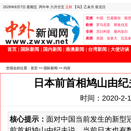
2026年8月7日
星期五
丙午年 六月廿五
立秋
【马】乙未月 癸丑日
亚洲
中国
巴基斯坦
斯
欧洲
罗马尼亚
斯洛伐克
非洲
尼日利亚
塞内加尔
美洲
美国
加拿大
厄瓜
首页
|
国际新闻
|
国内新闻
|
港澳新闻
|
台湾新闻
|
大使访谈
您现在的位置：
首页
>>
国际新闻
>> 内容
日本前首相鸠山由纪
时间：2020-2-12
核心提示：
面对中国当前发生的新型
前首相鸠山由纪夫说，当前日本也有