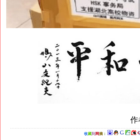
作
收
藏
到
网
摘
：