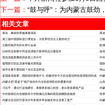
下一篇：
“鼓与呼”：为内蒙古鼓劲
相关文章
·
青岛，奏响世界健康最强音
·
黑
·
第三届中国国际进口博览会：为世界经济注入新的动力
·
王毅
·
王毅同匈牙利外长举行会谈
·
欧
·
以岭药业创新中药连花清咳片获得药品注册批件
·
连
·
莲花清瘟胶囊获得多国上市许可
·
中外
·
援鄂医疗队队员谢华颖光荣凯旋
·
国
·
留学生要不要回国？张文宏这样说
·
鸠山
·
多国政党政要、国际组织致电中方, 积极评价中方抗击新冠肺炎疫情取得的成
·
内
效
·
内蒙古把“菜篮子”稳产保供作为当前疫情防控的重要内容
·
山
·
习近平：通过打这场硬仗，掌握更多核心科技，拿出更多硬核产品
·
内蒙
·
中外新闻社向首都医科大学附属北京胸科医院捐赠防疫物资
·
世
·
内蒙古自治区巴彦淖尔市多措并举金融支持企业复工复产
·
内蒙