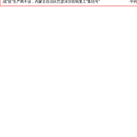
·
战“疫”生产两不误，内蒙古自治区巴彦淖尔吹响复工“集结号”
·
中药