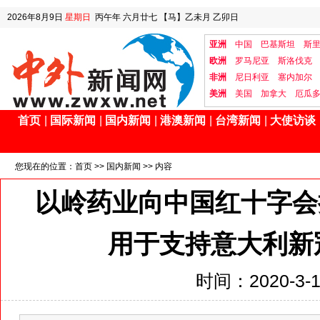
2026年8月9日
星期日
丙午年 六月廿七
【马】乙未月 乙卯日
亚洲
中国
巴基斯坦
斯
欧洲
罗马尼亚
斯洛伐克
非洲
尼日利亚
塞内加尔
美洲
美国
加拿大
厄瓜
首页
|
国际新闻
|
国内新闻
|
港澳新闻
|
台湾新闻
|
大使访谈
您现在的位置：
首页
>>
国内新闻
>> 内容
以岭药业向中国红十字会
用于支持意大利新
时间：2020-3-13