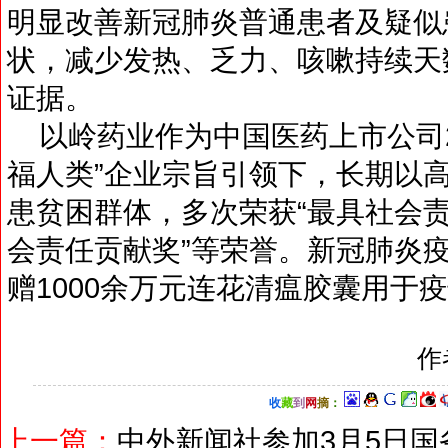
明显改善新冠肺炎普通患者及疑似
状，减少发热、乏力、咳嗽持续天
证据。
以岭药业作为中国医药上市公司2
福人类”企业宗旨引领下，长期以
患贫困群体，多次荣获“最具社会责
会责任贡献奖”等荣誉。新冠肺炎
赠1000余万元连花清瘟胶囊用于
作
收
藏
到
网
摘
：
上一篇：
中外新闻社参加3月5日