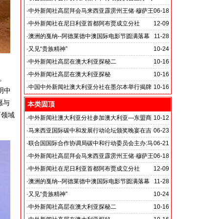
来西亚国际低碳发展行动论坛
·
中外新闻社高层拜会马来西亚霹雳州王储·穆萨王
06-18
主题:促进低碳领域技术交流 深化低碳经济国际合作
子
·
中外新闻社在尼日利亚首都阿布贾成立分社
12-09
·
澳洲的戛纳--阿德莱德中澳国际电影节圆满落幕
11-28
·
又见“贵族精神”
10-24
在这个贵族销声匿迹的时代，“贵族的精神”是否应该是
·
中外新闻社高层在澳大利亚探秘二
10-16
每一个社会追寻的真正宝藏
·
中外新闻社高层在澳大利亚探秘
10-16
。
·
中国中外新闻社澳大利亚分社在墨尔本举行揭牌
10-16
明中
仪式
愿与
本类固顶
育领域
·
中外新闻社澳大利亚分社参加澳大利亚—东盟商
10-12
务论坛
·
马来西亚国际碳中和发展行动论坛颁奖晚宴在吉
06-23
隆坡香格里拉大酒店举行
·
联合国国际合作协调局碳中和行动委员会主办:马
06-21
来西亚国际低碳发展行动论坛
·
中外新闻社高层拜会马来西亚霹雳州王储·穆萨王
06-18
主题:促进低碳领域技术交流 深化低碳经济国际合作
子
·
中外新闻社在尼日利亚首都阿布贾成立分社
12-09
·
澳洲的戛纳--阿德莱德中澳国际电影节圆满落幕
11-28
·
又见“贵族精神”
10-24
在这个贵族销声匿迹的时代，“贵族的精神”是否应该是
·
中外新闻社高层在澳大利亚探秘二
10-16
每一个社会追寻的真正宝藏