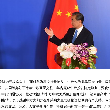
盟增强战略自主。面对单边霸凌行径抬头，中欧作为世界两大力量，应
系，共同筹办好下半年中欧高层交往，年内完成中欧投资协定谈判，深化
中的沟通协调，推动“后疫情时代”中欧关系更加稳健成熟，迈向更高水
疫情，衷心感谢中方为匈方在华采购大量防疫物资提供的有力支持。匈
双边政治、经济、人文等领域合作，择机召开两国“一带一路”工作组会