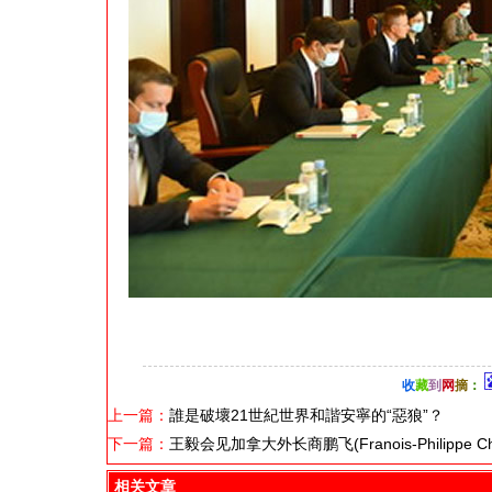
收
藏
到
网
摘
：
上一篇：
誰是破壞21世紀世界和諧安寧的“惡狼”？
下一篇：
王毅会见加拿大外长商鹏飞(Franois-Philippe Ch
相关文章