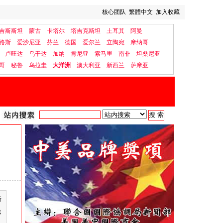
核心团队
繁體中文
加入收藏
吉斯斯坦
蒙古
卡塔尔
塔吉克斯坦
土耳其
阿曼
路斯
爱沙尼亚
芬兰
德国
爱尔兰
立陶宛
摩纳哥
卢旺达
乌干达
加纳
肯尼亚
索马里
南非
坦桑尼亚
哥
秘鲁
乌拉圭
大洋洲
澳大利亚
新西兰
萨摩亚
新
伐