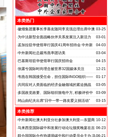
本类热门
·
徽熳集团董事长李善友随同李克强总理出席中澳
03-25
经贸合作论坛
·
为中法新型全面战略伙伴关系发展注入新活力
03-01
·
孟加拉驻华使馆举行国庆41周年招待会 中外新
04-03
闻社记者应邀出席
·
中外新闻社总裁韦燕率团访美
03-04
·
巴基斯坦驻华使馆举行国庆招待会
04-15
·
张露兮国际时尚理念被世界32国媒体关注
12-21
·
韦燕在韩国接受任命，担任国际INGO组织——
01-17
世界绿色气候机构美国全球世界支援本部执行主席
·
共同应对人类面临的经济金融领域的紧迫挑战
03-05
·
多国政党政要、国际组织致电中方, 积极评价中
03-09
方抗击新冠肺炎疫情取得的成效
·
鸠山由纪夫出席“日中一带一路友爱义捐活动”
03-15
本类推荐
·
中外新闻社澳大利亚分社参加澳大利亚—东盟商
10-12
务论坛
·
马来西亚国际碳中和发展行动论坛颁奖晚宴在吉
06-23
隆坡香格里拉大酒店举行
·
联合国国际合作协调局碳中和行动委员会主办:马
06-21