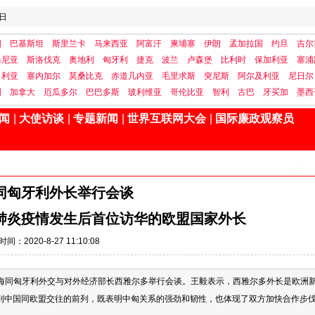
日
国
巴基斯坦
斯里兰卡
马来西亚
阿富汗
柬埔寨
伊朗
孟加拉国
约旦
吉尔
马尼亚
斯洛伐克
奥地利
匈牙利
捷克
波兰
卢森堡
比利时
保加利亚
塞浦
日利亚
塞内加尔
莫桑比克
赤道几内亚
毛里求斯
突尼斯
阿尔及利亚
尼日尔
国
加拿大
厄瓜多尔
巴巴多斯
玻利维亚
哥伦比亚
智利
古巴
牙买加
墨西
闻
|
大使访谈
|
专题新闻
|
世界互联网大会
|
国际廉政观察员
同匈牙利外长举行会谈
肺炎疫情发生后首位访华的欧盟国家外长
时间：2020-8-27 11:10:08
西北海同匈牙利外交与对外经济部长西雅尔多举行会谈。王毅表示，西雅尔多外长是欧洲
到中国同欧盟交往的前列，既表明中匈关系的强劲和韧性，也体现了双方加快合作步