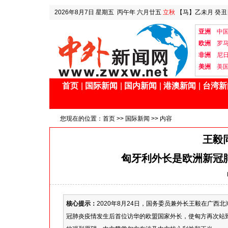
2026年8月7日
星期五
丙午年 六月廿五
立秋
【马】乙未月 癸丑
亚洲
中
欧洲
罗
非洲
尼
美洲
美
首页
|
国际新闻
|
国内新闻
|
港澳新闻
|
台湾新
您现在的位置：
首页
>>
国际新闻
>> 内容
王毅
匈牙利外长是欧洲新冠
核心提示：
2020年8月24日，国务委员兼外长王毅在广
冠肺炎疫情发生后首位访华的欧盟国家外长，使匈方再次站