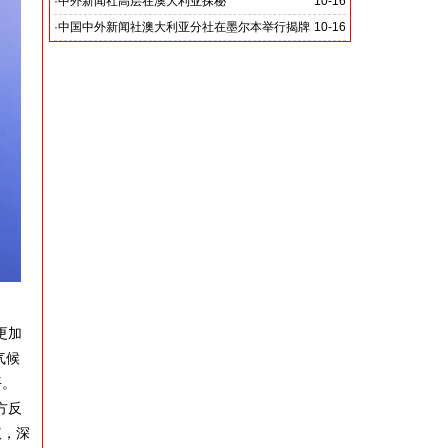
·
中外新闻社高层在澳大利亚探秘
10-16
·
中国中外新闻社澳大利亚分社在墨尔本举行揭牌
10-16
仪式
更加
气候
平。
方反
议，深