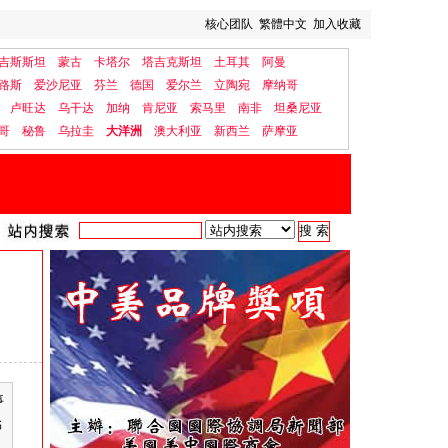
核心团队
繁體中文
加入收藏
吉斯斯坦
蒙古
卡塔尔
塔吉克斯坦
土耳其
阿曼
路斯
爱沙尼亚
芬兰
德国
爱尔兰
立陶宛
摩纳哥
卢旺达
乌干达
加纳
肯尼亚
索马里
南非
坦桑尼亚
哥
秘鲁
乌拉圭
大洋洲
澳大利亚
新西兰
萨摩亚
事
书