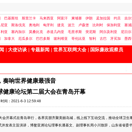
国
巴基斯坦
斯里兰卡
马来西亚
阿富汗
柬埔寨
伊朗
孟加拉国
约旦
吉尔
马尼亚
斯洛伐克
奥地利
匈牙利
捷克
波兰
卢森堡
比利时
保加利亚
塞浦
日利亚
塞内加尔
莫桑比克
赤道几内亚
毛里求斯
突尼斯
阿尔及利亚
尼日尔
国
加拿大
厄瓜多尔
巴巴多斯
玻利维亚
哥伦比亚
智利
古巴
牙买加
墨西
闻
|
大使访谈
|
专题新闻
|
世界互联网大会
|
国际廉政观察员
，奏响世界健康最强音
球健康论坛第二届大会在青岛开幕
时间：2021-6-3 12:59:48
届大会开幕式在青岛举行，各界宾朋齐聚美丽岛城，线上线下互动交流，推动全球卫生
式并发表主旨演讲，博鳌亚洲论坛理事长潘基文、副理事长周小川致辞，山东省省委