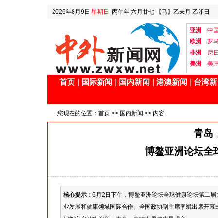
2026年8月9日
星期日
丙午年 六月廿七
【马】乙未月 乙卯日
亚洲
中
欧洲
罗
非洲
尼
美洲
美
首页
|
国际新闻
|
国内新闻
|
港澳新闻
|
台湾新
您现在的位置：
首页
>>
国内新闻
>> 内容
青岛
博鳌亚洲论坛全
核心提示：
6月2日下午，博鳌亚洲论坛全球健康论坛第二
业发展和健康领域国际合作。全国政协副主席李斌出席开幕