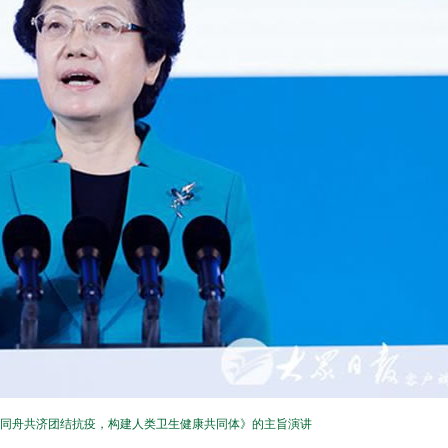
同舟共济团结抗疫，构建人类卫生健康共同体》的主旨演讲