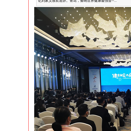
记刘家义致欢迎辞。青岛，奏响世界健康最强音--...