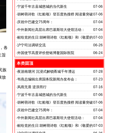
旭日应急救援队硬核抗巴“威风”护平安
·
宁波千年古县城慈城的当代新生
07-06
·
胡树萌诗歌《红船颂》登百度热搜榜 阅读量突破
07-06
数亿次 打破“曲高和寡”的传播困境
·
庆祝中巴建交75周年：
07-04
韦燕总裁同多国大使出席巴基斯坦驻华大使馆举办“芒果
·
中外新闻社高层出席巴基斯坦大使馆活动：
07-04
节”
医药、保健和生物科技职业技术教育与培训专题研讨会
·
献给党的生日:胡树萌诗歌《红船颂》和《敬爱的
07-03
党啊 我怎能不为你放声歌唱》
·
沪宁司法调研交流
06-26
，各
共探司法鉴定发展新路
·
外国使节高度评价慈铭博鳌国际医院
06-24
主旨
本类固顶
民族
·
夜游南塘河 沉浸式解锁甬城千年漕运
07-28
康放
·
韦燕总编辑出席国务院新闻办发布会：
07-23
关注海关总署“十五五”时期守好国门安全
·
风雨无畏 逆浪而行
07-16
旭日应急救援队硬核抗巴“威风”护平安
·
宁波千年古县城慈城的当代新生
07-06
·
胡树萌诗歌《红船颂》登百度热搜榜 阅读量突破
07-06
数亿次 打破“曲高和寡”的传播困境
·
庆祝中巴建交75周年：
07-04
韦燕总裁同多国大使出席巴基斯坦驻华大使馆举办“芒果
·
中外新闻社高层出席巴基斯坦大使馆活动：
07-04
节”
医药、保健和生物科技职业技术教育与培训专题研讨会
·
献给党的生日:胡树萌诗歌《红船颂》和《敬爱的
07-03