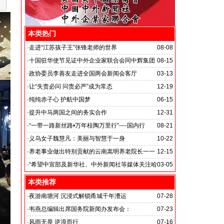
本类热门
·
走进“江苏孩子王”张锋老师的世界
08-08
·
十国驻华使节见证中外企业家联合会同中辉集团
08-15
签署战略合作备忘录
·
政协委员李善友走进全国两会新闻会客厅
03-13
·
让“失责必问 问责必严”成为常态
12-19
·
纯纯赤子心 护航中国梦
06-15
·
提升中马两国之间的务实合作
12-31
马达加斯加总统埃里会见中国艺术银行董事长、中外新
·
“一带一路新丝路•万年桂陶万里行”----国内行
08-21
闻社社务会主席徐志强先生并达成多项合作协议
·
义乌女子魏慧凡：美丽与智慧于一身
10-22
·
养老事业做出特别贡献的云南嵩明养老院长一一
12-15
李丽琼
·
“希望中宣部及新华社、中外新闻社等媒体关注哈
03-05
尔滨的发展”
本类推荐
·
夜游南塘河 沉浸式解锁甬城千年漕运
07-28
·
韦燕总编辑出席国务院新闻办发布会：
07-23
关注海关总署“十五五”时期守好国门安全
·
风雨无畏 逆浪而行
07-16