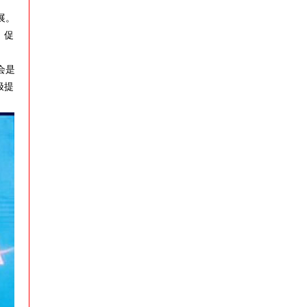
展。
、促
会是
极提