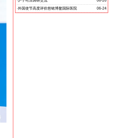
党啊 我怎能不为你放声歌唱》
·
沪宁司法调研交流
06-26
共探司法鉴定发展新路
·
外国使节高度评价慈铭博鳌国际医院
06-24