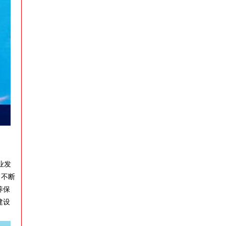
业发
，不断
养保
建设