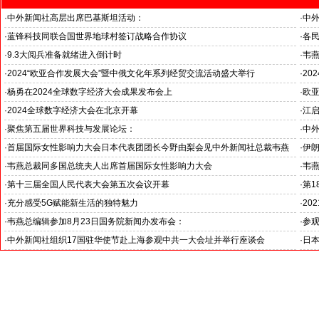
·
中外新闻社高层出席巴基斯坦活动：
·
中
中巴商务洽谈会获得成功
·
蓝锋科技同联合国世界地球村签订战略合作协议
·
各
·
9.3大阅兵准备就绪进入倒计时
·
韦
·
2024“欧亚合作发展大会”暨中俄文化年系列经贸交流活动盛大举行
·
20
·
杨勇在2024全球数字经济大会成果发布会上
·
欧
·
2024全球数字经济大会在北京开幕
·
江
臣会
·
聚焦第五届世界科技与发展论坛：
·
中
各国
·
首届国际女性影响力大会日本代表团团长今野由梨会见中外新闻社总裁韦燕
·
伊
·
韦燕总裁同多国总统夫人出席首届国际女性影响力大会
·
韦燕
·
第十三届全国人民代表大会第五次会议开幕
·
第
·
充分感受5G赋能新生活的独特魅力
·
20
·
韦燕总编辑参加8月23日国务院新闻办发布会：
·
参观
--
·
中外新闻社组织17国驻华使节赴上海参观中共一大会址并举行座谈会
·
日本
--中外新闻社大使俱乐部--各国使节上海行系列活动之三