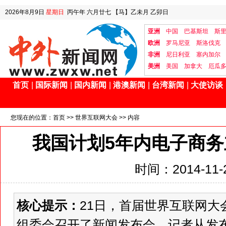
2026年8月9日
星期日
丙午年 六月廿七
【马】乙未月 乙卯日
亚洲
中国
巴基斯坦
斯
欧洲
罗马尼亚
斯洛伐克
非洲
尼日利亚
塞内加尔
美洲
美国
加拿大
厄瓜
首页
|
国际新闻
|
国内新闻
|
港澳新闻
|
台湾新闻
|
大使访谈
您现在的位置：
首页
>>
世界互联网大会
>> 内容
我国计划5年内电子商务
时间：2014-11-2
核心提示：
21日，首届世界互联网大
组委会召开了新闻发布会。记者从发