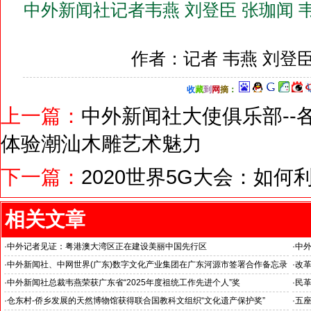
中外新闻社记者韦燕 刘登臣 张珈闻 韦
作者：记者 韦燕 刘登
收
藏
到
网
摘
：
上一篇：
中外新闻社大使俱乐部--
体验潮汕木雕艺术魅力
下一篇：
2020世界5G大会：如
相关文章
·
中外记者见证：粤港澳大湾区正在建设美丽中国先行区
·
中外
·
中外新闻社、中网世界(广东)数字文化产业集团在广东河源市签署合作备忘录
·
改
--
·
中外新闻社总裁韦燕荣获广东省“2025年度祖统工作先进个人”奖
·
民革
·
仓东村-侨乡发展的天然博物馆获得联合国教科文组织“文化遗产保护奖”
·
五