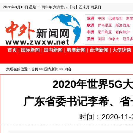
2026年8月10日
星期一
丙午年 六月廿八
【马】乙未月 丙辰日
亚洲
中国
巴基斯坦
斯
欧洲
罗马尼亚
斯洛伐克
非洲
尼日利亚
塞内加尔
美洲
美国
加拿大
厄瓜
首页
|
国际新闻
|
国内新闻
|
港澳新闻
|
台湾新闻
|
大使访谈
您现在的位置：
首页
>>
国内新闻
>> 内容
2020年世界5
广东省委书记李希、省
时间：2020-11-2