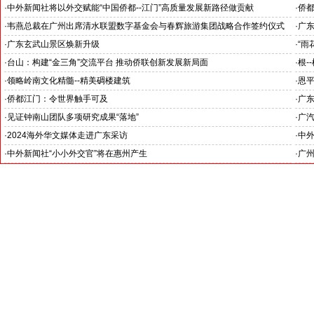
--中外新闻社参加海外华文媒体广东江门采访之四
--
·
中外新闻社将以外交赋能“中国侨都--江门”高质量发展新路径做贡献
·
侨
--中外新闻社参加海外华文媒体广东江门采访之二
--
·
韦燕总裁在广州出席清水联盟数字基金会与春辉旅游集团战略合作签约仪式
·
广
·
广东玄武山景区焕新升级
·
“雨
·
台山：构建“金三角”交流平台 推动侨联创新发展新局面
·
根-
·
领略岭南文化精髓--精美碉楼建筑
·
恩平
·
侨都江门：令世界触手可及
·
广
·
见证钟南山团队多项研究成果“落地”
·
广
·
2024海外华文媒体走进广东采访
·
中
·
中外新闻社“小小外交官”将在惠州产生
·
广州