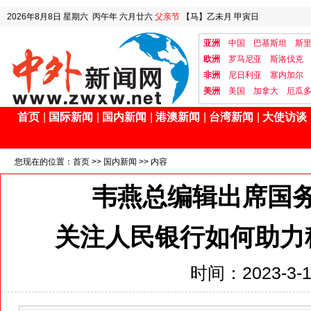
2026年8月8日
星期六
丙午年 六月廿六
父亲节
【马】乙未月 甲寅日
亚洲
中国
巴基斯坦
斯
欧洲
罗马尼亚
斯洛伐克
非洲
尼日利亚
塞内加尔
美洲
美国
加拿大
厄瓜
首页
|
国际新闻
|
国内新闻
|
港澳新闻
|
台湾新闻
|
大使访谈
您现在的位置：
首页
>>
国内新闻
>> 内容
韦燕总编辑出席国
关注人民银行如何助力
时间：2023-3-10