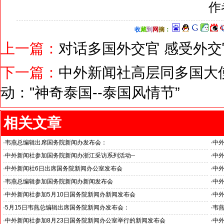
作
收
藏
到
网
摘
：
上一篇：
对话多国外交官 感受外
下一篇：
中外新闻社高层同多国大
动："神奇泰国--泰国风情节”
相关文章
·
韦燕总编辑出席国务院新闻办发布会：
·
中外
关注海关总署“十五五”时期守好国门安全
杭州
·
中外新闻社参加国务院新闻办浙江采访系列活动--
·
中外
浙江省人民政府副省长何中伟等接受采访
推动
·
中外新闻社6日出席国务院新闻办公室发布会
·
中
·
韦燕总编辑参加国务院新闻办新闻发布会
·
中外
关注中国国际消费中心城市消费成效
湖南
·
中外新闻社参加5月10日国务院新闻办新闻发布会
·
中
福建省委常委、福州市委书记郭宁宁接受采访：第七届数字中国建设峰会一定
·
5月15日韦燕总编辑出席国务院新闻办发布会：
·
韦
成为精彩纷呈的盛会
·
中外新闻社参加8月23日国务院新闻办公室举行的新闻发布会
·
中外