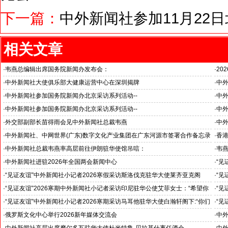
下一篇：
中外新闻社参加11月22
相关文章
·
韦燕总编辑出席国务院新闻办发布会：
·
20
关注海关总署“十五五”时期守好国门安全
国之
·
中外新闻社大使俱乐部大健康运营中心在深圳揭牌
·
中外
推动
·
中外新闻社参加国务院新闻办北京采访系列活动--
·
中外
“科技创新和产业创新”中外记者见面会
见证
·
中外新闻社参加国务院新闻办北京采访系列活动--
·
中外
小米汽车超越国际品牌
北京
·
外交部副部长苗得雨会见中外新闻社总裁韦燕
·
中
证仪
·
中外新闻社、中网世界(广东)数字文化产业集团在广东河源市签署合作备忘录
·
香港
·
中外新闻社总裁韦燕率高层前往伊朗驻华使馆吊唁：
·
韦
对哈梅内伊最高领袖遇难表示沉痛哀悼
·
中外新闻社进驻2026年全国两会新闻中心
·
“见
斯洛
·
“见证友谊”中外新闻社小记者2026寒假采访斯洛伐克驻华大使莱齐亚克阁
·
“见
官)”
下：“希望斯中两国青少年成为推动中斯关系开启新篇章”
十分
·
“见证友谊”2026寒期中外新闻社小记者采访印尼驻华公使艾菲女士：“希望你
·
“见
们将来成为印尼和中国文化交流的使者”
奥阁
·
“见证友谊”中外新闻社小记者2026寒期采访马耳他驻华大使白瀚轩阁下:“你们
·
“见
就是中国未来的新闻发言人”
罗斯
·
俄罗斯文化中心举行2026新年媒体交流会
·
中外