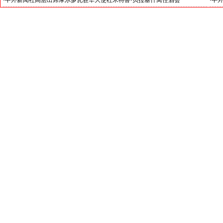
·
中外新闻社高层出席摩尔多瓦驻华大使杜米特鲁·贝拉基什离任酒会
·
中外