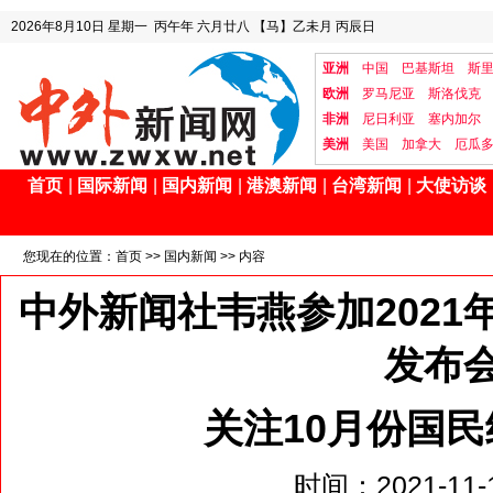
2026年8月10日
星期一
丙午年 六月廿八
【马】乙未月 丙辰日
亚洲
中国
巴基斯坦
斯
欧洲
罗马尼亚
斯洛伐克
非洲
尼日利亚
塞内加尔
美洲
美国
加拿大
厄瓜
首页
|
国际新闻
|
国内新闻
|
港澳新闻
|
台湾新闻
|
大使访谈
您现在的位置：
首页
>>
国内新闻
>> 内容
中外新闻社韦燕参加2021
发布
关注10月份国
时间：2021-11-1