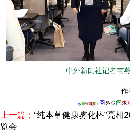
中外新闻社记者韦燕
作
收
藏
到
网
摘
：
上一篇：
“纯本草健康雾化棒”亮相
览会