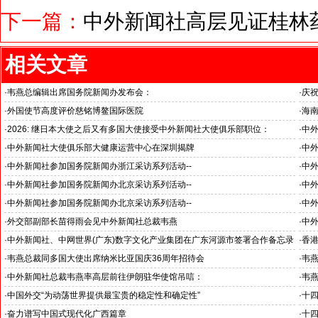
下一篇：
中外新闻社高层见证桂林
相关文章
·
韦燕总编辑出席国务院新闻办发布会：
·
庆祝
关注海关总署“十五五”时期守好国门安全
韦燕
·
外国使节高度评价慈铭博鳌国际医院
·
海
海南
·
2026: 继日本大使之后又有多国大使接受中外新闻社大使俱乐部职位：
·
中外
国之交在于民相亲, 民相亲在于心相通
杭州
·
中外新闻社大使俱乐部大健康运营中心在深圳揭牌
·
中外
浙江
·
中外新闻社参加国务院新闻办浙江采访系列活动--
·
中外
推动科技创新和产业创新深度融合
“科
·
中外新闻社参加国务院新闻办北京采访系列活动--
·
中外
见证科技创新和产业创新高质量发展
小米
·
中外新闻社参加国务院新闻办北京采访系列活动--
·
中
北京人形机器人创新中心打造具有全球影响力的应用示范高地
·
外交部副部长苗得雨会见中外新闻社总裁韦燕
·
中
证仪
·
中外新闻社、中网世界(广东)数字文化产业集团在广东河源市签署合作备忘录
·
香港
·
韦燕总裁同多国大使出席纳米比亚国庆36周年招待会
·
韦
·
中外新闻社总裁韦燕率高层前往伊朗驻华使馆吊唁：
·
韦
对哈梅内伊最高领袖遇难表示沉痛哀悼
·
中国外交“为动荡世界提供最宝贵的稳定性和确定性”
·
十
王毅外长记者会勾勒出中国与世界互动新方位
锚定
·
奋力谱写中国式现代化广西篇章
·
十