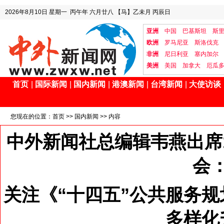
2026年8月10日
星期一
丙午年 六月廿八
【马】乙未月 丙辰日
亚洲
中国
巴基斯坦
斯
欧洲
罗马尼亚
斯洛伐克
非洲
尼日利亚
塞内加尔
美洲
美国
加拿大
厄瓜
首页
|
国际新闻
|
国内新闻
|
港澳新闻
|
台湾新闻
|
大使访谈
您现在的位置：
首页
>>
国内新闻
>> 内容
中外新闻社总编辑韦燕出席
会
关注《“十四五”公共服务
多样化