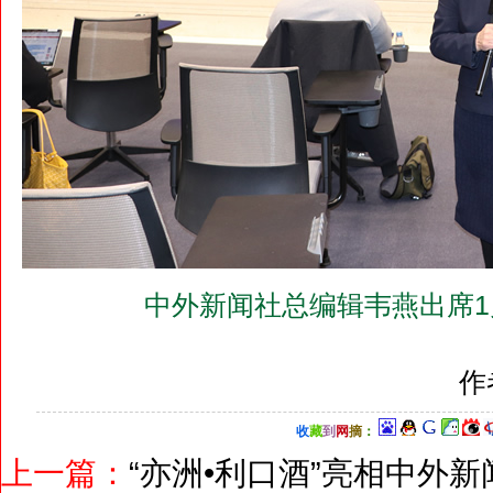
中外新闻社总编辑韦燕出席1
作
收
藏
到
网
摘
：
上一篇：
“亦洲•利口酒”亮相中外