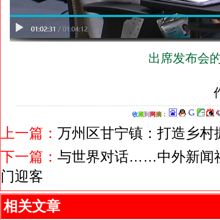
出席发布会的
收
藏
到
网
摘
：
上一篇：
万州区甘宁镇：打造乡村振
下一篇：
与世界对话……中外新闻
门迎客
相关文章