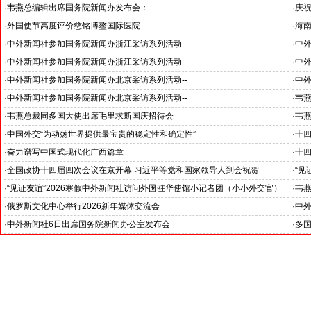
·
韦燕总编辑出席国务院新闻办发布会：
·
庆祝
关注海关总署“十五五”时期守好国门安全
韦燕
·
外国使节高度评价慈铭博鳌国际医院
·
海
海南
·
中外新闻社参加国务院新闻办浙江采访系列活动--
·
中外
杭州大学人工智能领域取得创造性成就
浙江
·
中外新闻社参加国务院新闻办浙江采访系列活动--
·
中外
推动科技创新和产业创新深度融合
“科
·
中外新闻社参加国务院新闻办北京采访系列活动--
·
中外
见证科技创新和产业创新高质量发展
小米
·
中外新闻社参加国务院新闻办北京采访系列活动--
·
韦
北京人形机器人创新中心打造具有全球影响力的应用示范高地
·
韦燕总裁同多国大使出席毛里求斯国庆招待会
·
韦
·
中国外交“为动荡世界提供最宝贵的稳定性和确定性”
·
十
王毅外长记者会勾勒出中国与世界互动新方位
锚定
·
奋力谱写中国式现代化广西篇章
·
十
--中外新闻社2026全国两会报道之三
--
·
全国政协十四届四次会议在京开幕 习近平等党和国家领导人到会祝贺
·
“见
--中外新闻社2026全国两会报道之一
罗斯
·
“见证友谊”2026寒假中外新闻社访问外国驻华使馆小记者团（小小外交官）
·
韦燕
在北京举行开团仪式
·
俄罗斯文化中心举行2026新年媒体交流会
·
中外
-- 学习各国外交官的智慧、热情、友善和外交风范
·
中外新闻社6日出席国务院新闻办公室发布会
·
多
中心