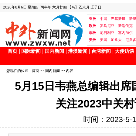
2026年8月6日
星期四
丙午年 六月廿四
【马】乙未月 壬子日
亚洲
中国
巴基斯坦
斯
欧洲
罗马尼亚
斯洛伐克
非洲
尼日利亚
塞内加尔
美洲
美国
加拿大
厄瓜
首页
|
国际新闻
|
国内新闻
|
港澳新闻
|
台湾新闻
|
大使访谈
您现在的位置：
首页
>>
国内新闻
>> 内容
5月15日韦燕总编辑出
关注2023中关
时间：2023-5-16