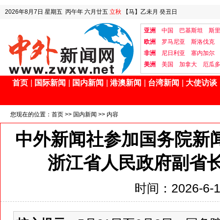
2026年8月7日
星期五
丙午年 六月廿五
立秋
【马】乙未月 癸丑日
亚洲
中国
巴基斯坦
斯
欧洲
罗马尼亚
斯洛伐克
非洲
尼日利亚
塞内加尔
美洲
美国
加拿大
厄瓜
首页
|
国际新闻
|
国内新闻
|
港澳新闻
|
台湾新闻
|
大使访谈
您现在的位置：
首页
>>
国内新闻
>> 内容
中外新闻社参加国务院新闻
浙江省人民政府副省
时间：2026-6-15