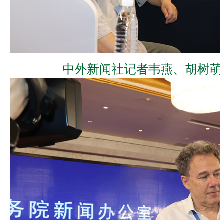
中外新闻社记者韦燕、胡树萌