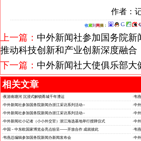
作者：记
收
藏
到
网
摘
：
上一篇：
中外新闻社参加国务院新闻
推动科技创新和产业创新深度融合
下一篇：
中外新闻社大使俱乐部大
相关文章
·
夜游南塘河 沉浸式解锁甬城千年漕运
·
韦
关注
·
中外新闻社参加国务院新闻办浙江采访系列活动--
·
中外
杭州大学人工智能领域取得创造性成就
推动
·
中外新闻社参加国务院新闻办浙江采访系列活动--
·
中
《湘湖·雅韵》推动杭州文旅战略格局
·
中外新闻社小记者（小小外交官）浙江海选基地举行授牌仪式
·
中
·
中国－中东欧国家博览会亮点纷呈——开放合作 成就彼此
·
韦
·
韦燕总编辑参加国务院新闻办新闻发布会
·
中外