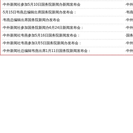
关注中国国际消费中心城市消费成效
湖南
·
中外新闻社参加5月10日国务院新闻办新闻发布会
·
中
福建省委常委、福州市委书记郭宁宁接受采访：第七届数字中国建设峰会一定
·
5月15日韦燕总编辑出席国务院新闻办发布会：
·
韦
成为精彩纷呈的盛会
·
韦燕总编辑出席国务院新闻办发布会
·
中外
·
中外新闻社参加国务院新闻办6月24日新闻发布会：
·
中外
·
中外新闻社韦燕参加5月16日国务院新闻发布会：
·
国
·
中外新闻社韦燕参加3月5日国务院新闻办发布会：
·
中外
·
中外新闻社总编辑韦燕出席1月11日国务院新闻发布会：
·
中外