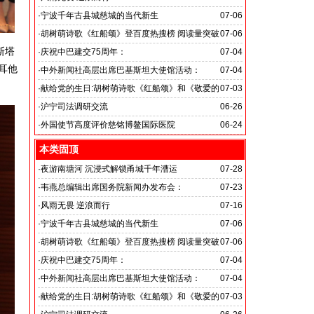
旭日应急救援队硬核抗巴“威风”护平安
·
宁波千年古县城慈城的当代新生
07-06
·
胡树萌诗歌《红船颂》登百度热搜榜 阅读量突破
07-06
斯塔
数亿次 打破“曲高和寡”的传播困境
·
庆祝中巴建交75周年：
07-04
马耳他
韦燕总裁同多国大使出席巴基斯坦驻华大使馆举办“芒果
·
中外新闻社高层出席巴基斯坦大使馆活动：
07-04
节”
医药、保健和生物科技职业技术教育与培训专题研讨会
·
献给党的生日:胡树萌诗歌《红船颂》和《敬爱的
07-03
党啊 我怎能不为你放声歌唱》
·
沪宁司法调研交流
06-26
共探司法鉴定发展新路
·
外国使节高度评价慈铭博鳌国际医院
06-24
本类固顶
·
夜游南塘河 沉浸式解锁甬城千年漕运
07-28
·
韦燕总编辑出席国务院新闻办发布会：
07-23
关注海关总署“十五五”时期守好国门安全
·
风雨无畏 逆浪而行
07-16
旭日应急救援队硬核抗巴“威风”护平安
·
宁波千年古县城慈城的当代新生
07-06
·
胡树萌诗歌《红船颂》登百度热搜榜 阅读量突破
07-06
数亿次 打破“曲高和寡”的传播困境
·
庆祝中巴建交75周年：
07-04
韦燕总裁同多国大使出席巴基斯坦驻华大使馆举办“芒果
·
中外新闻社高层出席巴基斯坦大使馆活动：
07-04
节”
医药、保健和生物科技职业技术教育与培训专题研讨会
·
献给党的生日:胡树萌诗歌《红船颂》和《敬爱的
07-03