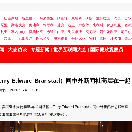
国
巴基斯坦
斯里兰卡
马来西亚
阿富汗
柬埔寨
伊朗
孟加拉国
约旦
吉尔
马尼亚
斯洛伐克
奥地利
匈牙利
捷克
波兰
卢森堡
比利时
保加利亚
塞浦
日利亚
塞内加尔
莫桑比克
赤道几内亚
毛里求斯
突尼斯
阿尔及利亚
尼日尔
国
加拿大
厄瓜多尔
巴巴多斯
玻利维亚
哥伦比亚
智利
古巴
牙买加
墨西
闻
|
大使访谈
|
专题新闻
|
世界互联网大会
|
国际廉政观察员
y Edward Branstad）同中外新闻社高层在一起
时间：2020-9-24 11:30:31
国驻华大使泰里▪布兰斯塔德（Terry Edward Branstad）同中外新闻社总裁韦燕、
席出席马耳他共和国56周年国庆招待会。...