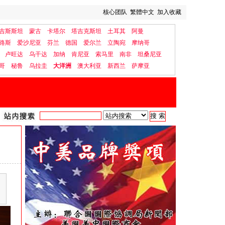
核心团队
繁體中文
加入收藏
吉斯斯坦
蒙古
卡塔尔
塔吉克斯坦
土耳其
阿曼
路斯
爱沙尼亚
芬兰
德国
爱尔兰
立陶宛
摩纳哥
卢旺达
乌干达
加纳
肯尼亚
索马里
南非
坦桑尼亚
哥
秘鲁
乌拉圭
大洋洲
澳大利亚
新西兰
萨摩亚