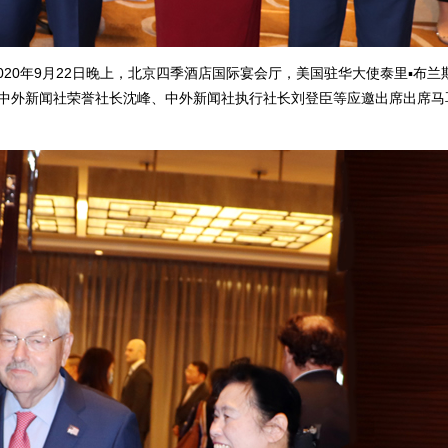
20年9月22日晚上，北京四季酒店国际宴会厅，美国驻华大使泰里▪布兰
社总裁韦燕、中外新闻社荣誉社长沈峰、中外新闻社执行社长刘登臣等应邀出席出席