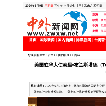
2026年8月9日
星期日
丙午年 六月廿七
【马】乙未月 乙卯日
亚洲
中
欧洲
罗
非洲
尼
美洲
美
首页
|
国际新闻
|
国内新闻
|
港澳新闻
|
台湾新
您现在的位置：
首页
>>
国内新闻
>> 内容
美国驻华大使泰里▪布兰斯塔德（Terr
核心提示：
2020年9月22日晚上，北京四季酒店国际宴会厅，美
中外新闻社荣誉社长沈峰、中外新闻社执行社长刘登臣等应邀出