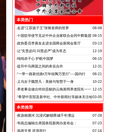
本类热门
·
走进“江苏孩子王”张锋老师的世界
08-08
·
十国驻华使节见证中外企业家联合会同中辉集团
08-15
签署战略合作备忘录
·
政协委员李善友走进全国两会新闻会客厅
03-13
·
让“失责必问 问责必严”成为常态
12-19
·
纯纯赤子心 护航中国梦
06-15
·
提升中马两国之间的务实合作
12-31
马达加斯加总统埃里会见中国艺术银行董事长、中外新
·
“一带一路新丝路•万年桂陶万里行”----国内行
08-21
闻社社务会主席徐志强先生并达成多项合作协议
·
义乌女子魏慧凡：美丽与智慧于一身
10-22
·
养老事业做出特别贡献的云南嵩明养老院长一一
12-15
李丽琼
·
“希望中宣部及新华社、中外新闻社等媒体关注哈
03-05
尔滨的发展”
本类推荐
·
夜游南塘河 沉浸式解锁甬城千年漕运
07-28
·
韦燕总编辑出席国务院新闻办发布会：
07-23
关注海关总署“十五五”时期守好国门安全
·
风雨无畏 逆浪而行
07-16