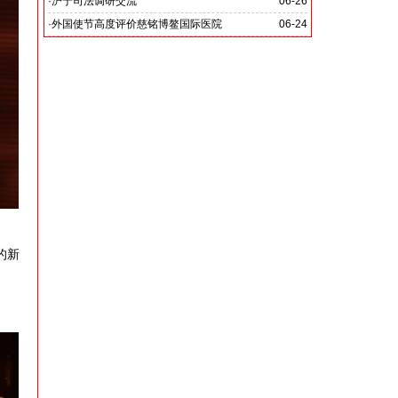
党啊 我怎能不为你放声歌唱》
·
沪宁司法调研交流
06-26
共探司法鉴定发展新路
·
外国使节高度评价慈铭博鳌国际医院
06-24
的新