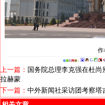
作
收
藏
到
网
摘
：
上一篇：
国务院总理李克强在杜尚
拉赫蒙
下一篇：
中外新闻社采访团考察塔
相关文章