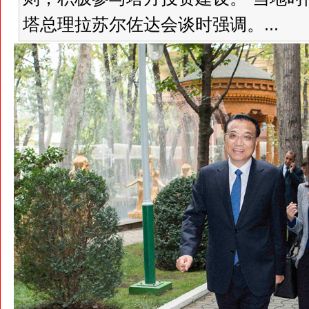
塔总理拉苏尔佐达会谈时强调。...