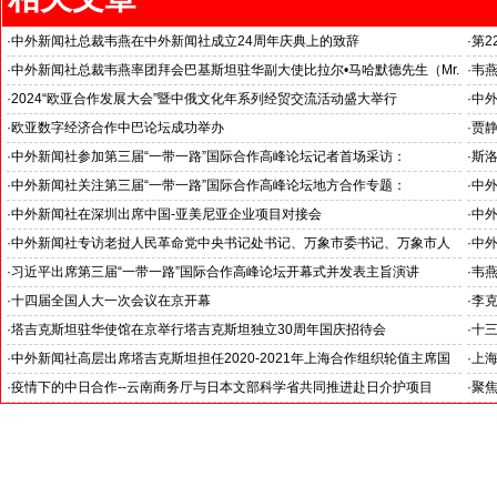
·
中外新闻社总裁韦燕在中外新闻社成立24周年庆典上的致辞
·
第
·
中外新闻社总裁韦燕率团拜会巴基斯坦驻华副大使比拉尔•马哈默德先生（Mr.
·
韦
Bilal Mahmood）
·
2024“欧亚合作发展大会”暨中俄文化年系列经贸交流活动盛大举行
·
中
洽谈与巴基斯坦政府大型投融资项目合作
中外
·
欧亚数字经济合作中巴论坛成功举办
·
贾静
·
中外新闻社参加第三届“一带一路”国际合作高峰论坛记者首场采访：
·
斯洛
成功
·
中外新闻社关注第三届“一带一路”国际合作高峰论坛地方合作专题：
·
中外
·
中外新闻社在深圳出席中国-亚美尼亚企业项目对接会
·
中
·
中外新闻社专访老挝人民革命党中央书记处书记、万象市委书记、万象市人
·
中外
民议会主席阿努帕•杜纳隆
·
习近平出席第三届“一带一路”国际合作高峰论坛开幕式并发表主旨演讲
·
韦燕
·
十四届全国人大一次会议在京开幕
·
李
·
塔吉克斯坦驻华使馆在京举行塔吉克斯坦独立30周年国庆招待会
·
十
·
中外新闻社高层出席塔吉克斯坦担任2020-2021年上海合作组织轮值主席国
·
上
新闻发布会
·
疫情下的中日合作--云南商务厅与日本文部科学省共同推进赴日介护项目
·
聚焦