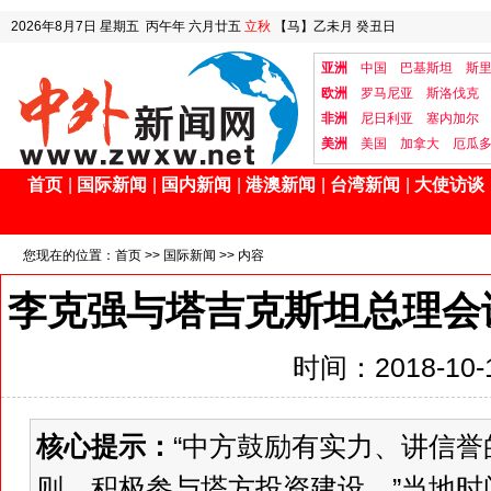
2026年8月7日
星期五
丙午年 六月廿五
立秋
【马】乙未月 癸丑日
亚洲
中国
巴基斯坦
斯
欧洲
罗马尼亚
斯洛伐克
非洲
尼日利亚
塞内加尔
美洲
美国
加拿大
厄瓜
首页
|
国际新闻
|
国内新闻
|
港澳新闻
|
台湾新闻
|
大使访谈
您现在的位置：
首页
>>
国际新闻
>> 内容
李克强与塔吉克斯坦总理会
时间：2018-10-1
核心提示：
“中方鼓励有实力、讲信
则，积极参与塔方投资建设。”当地时