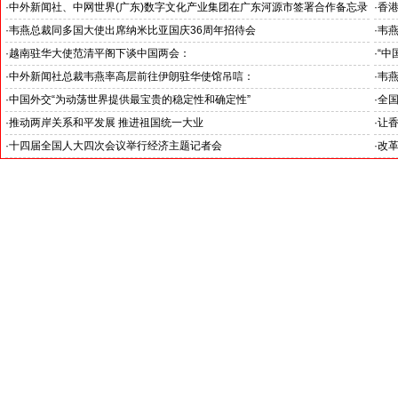
证仪
·
中外新闻社、中网世界(广东)数字文化产业集团在广东河源市签署合作备忘录
·
香港
·
韦燕总裁同多国大使出席纳米比亚国庆36周年招待会
·
韦
·
越南驻华大使范清平阁下谈中国两会：
·
“中
“中国经济的稳定发展为越中双边合作注入强劲动力”
伊朗
·
中外新闻社总裁韦燕率高层前往伊朗驻华使馆吊唁：
·
韦
对哈梅内伊最高领袖遇难表示沉痛哀悼
·
中国外交“为动荡世界提供最宝贵的稳定性和确定性”
·
全
王毅外长记者会勾勒出中国与世界互动新方位
·
推动两岸关系和平发展 推进祖国统一大业
·
让
聚焦十四届全国人大四次会议台湾代表团
聚焦
·
十四届全国人大四次会议举行经济主题记者会
·
改
锚定发展目标 释放政策红利
--