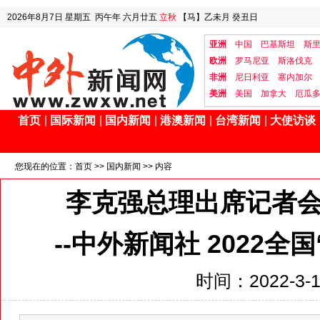
2026年8月7日
星期五
丙午年 六月廿五
立秋
【马】乙未月 癸丑日
亚洲
中国
巴基斯坦
斯
欧洲
罗马尼亚
斯洛伐克
非洲
尼日利亚
塞内加尔
美洲
美国
加拿大
厄瓜
首页
|
国际新闻
|
国内新闻
|
港澳新闻
|
台湾新闻
|
大使访谈
您现在的位置：
首页
>>
国内新闻
>> 内容
李克强总理出席记者会
--中外新闻社 2022
时间：2022-3-18