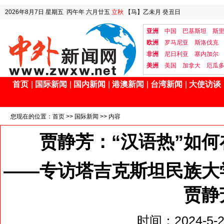
2026年8月7日
星期五
丙午年 六月廿五
立秋
【马】乙未月 癸丑日
亚洲
中国
巴基斯坦
斯
欧洲
罗马尼亚
斯洛伐克
非洲
尼日利亚
塞内加尔
美洲
美国
加拿大
厄瓜
首页
|
国际新闻
|
国内新闻
|
港澳新闻
|
台湾新闻
|
大使访谈
您现在的位置：
首页
>>
国际新闻
>> 内容
贾静芳：“汉语热”如
——专访塔吉克斯坦民族大
贾静
时间：2024-5-24