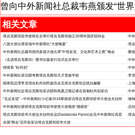
曾向中外新闻社总裁韦燕颁发“世界
相关文章
·
塔吉克斯坦驻华使馆在京举行塔吉克斯坦独立30周年国庆招待会
·
中外
新闻
·
八国大使出席首场中外新闻社“大使晚宴”
·
塔
·
中外新闻社总裁韦燕同多国大使出席"中塔友谊、文化和艺术之夜" 晚会
·
聚焦
中国
·
《走进塔吉克斯坦》图书出版发行仪式在京举行
·
中外
德出
之夜
·
情情系 “杜尚别”
·
中外
中外新闻社采访团感受塔吉克斯坦首都杜尚别神奇魅力
·
中外新闻社采访团考察塔吉克斯坦天才贵族学校
·
李
·
国务院总理李克强在杜尚别民族宫会见塔吉克斯坦总统拉赫蒙
·
上
尚别
·
中外新闻社赴塔吉克斯坦采访团和凤凰卫视记者在首都杜尚别采访
·
中
·
“见证友谊” --中外新闻社小记者2018寒假采访塔吉克斯坦驻华大使达夫拉特
·
缅
佐达阁下
7“
·
中外新闻社获得塔吉克斯坦驻华使馆大使颁发“感谢状”
·
总结
·
塔吉克斯坦驻华大使达夫拉特佐达(Davlatzoda Parviz)会见中外新闻社高层
·
塔
·
全国“两会”召开前采访塔吉克斯坦驻华大使