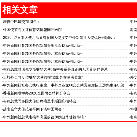
相关文章
·
庆祝中巴建交75周年：
·
中
韦燕总裁同多国大使出席巴基斯坦驻华大使馆举办“芒果节”
医药
·
外国使节高度评价慈铭博鳌国际医院
·
海
海南
·
2026: 继日本大使之后又有多国大使接受中外新闻社大使俱乐部职位：
·
中
国之交在于民相亲, 民相亲在于心相通
·
中外新闻社参加国务院新闻办浙江采访系列活动--
·
中外
推动科技创新和产业创新深度融合
“科
·
中外新闻社参加国务院新闻办北京采访系列活动--
·
中外
见证科技创新和产业创新高质量发展
小米
·
中外新闻社参加国务院新闻办北京采访系列活动--
·
中
北京人形机器人创新中心打造具有全球影响力的应用示范高地
招待
·
韦燕总裁对话俄罗斯驻华大使: 俄中关系是真正的无国界伙伴关系
·
韦燕
与东
·
王毅外长向 8 位驻华大使颁授“杰出外交使者奖章”
·
外
中外新闻社大使俱乐部向获奖大使表示祝贺
·
中外新闻社社务会执行主席、中外企业家联合会荣誉主席招玉远先生任职颁
·
中
证仪式在香港举行
·
香港新闻联举办2026全国两会精神分享会
·
韦
·
韦燕总裁同多国大使出席毛里求斯国庆招待会
·
中
·
越南驻华大使范清平阁下谈中国两会：
·
“中
“中国经济的稳定发展为越中双边合作注入强劲动力”
伊朗
·
中外新闻社总裁韦燕率高层前往伊朗驻华使馆吊唁：
·
韦
对哈梅内伊最高领袖遇难表示沉痛哀悼