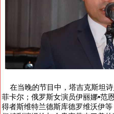
在当晚的节目中，塔吉克斯坦诗
菲卡尔；俄罗斯女演员伊丽娜•范
得者斯维特兰德斯库德罗维沃伊等