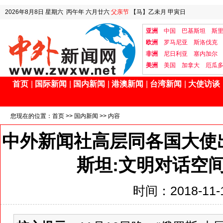
2026年8月8日
星期六
丙午年 六月廿六
父亲节
【马】乙未月 甲寅日
亚洲
中国
巴基斯坦
斯
欧洲
罗马尼亚
斯洛伐克
非洲
尼日利亚
塞内加尔
美洲
美国
加拿大
厄瓜
首页
|
国际新闻
|
国内新闻
|
港澳新闻
|
台湾新闻
|
大使访谈
您现在的位置：
首页
>>
国内新闻
>> 内容
中外新闻社高层同各国大使出
斯坦:文明对话空
时间：2018-11-1