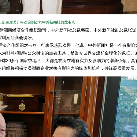
组织主席吴开松欢迎到访的中外新闻社总裁韦燕
国际潮商经济合作组织邀请，中外新闻社总裁韦燕、中外新闻社副总裁张珈
深圳潮汕商会调研。
济合作组织对韦燕一行表示热烈欢迎，他说，中外新闻社是一个有影响
成为引导和影响公众舆论的重要工具，是当今世界交流和全球化的象征。
全球30多个国家或地区，大都是在所在地有实力及影响力的潮商侨领，具
本组织将积极动员潮商企业对接有影响力的媒体和机构，共谋高质量发展