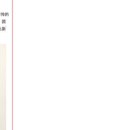
宣传的
，团
出新