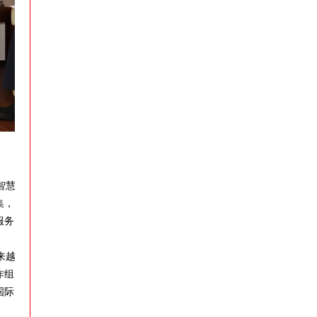
智慧
集，
服务
来越
作组
国际