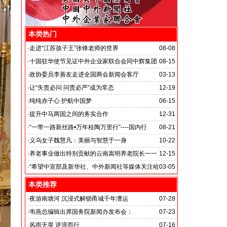
本类热门
·
走进“江苏孩子王”张锋老师的世界
08-08
·
十国驻华使节见证中外企业家联合会同中辉集团
08-15
签署战略合作备忘录
·
政协委员李善友走进全国两会新闻会客厅
03-13
·
让“失责必问 问责必严”成为常态
12-19
·
纯纯赤子心 护航中国梦
06-15
·
提升中马两国之间的务实合作
12-31
马达加斯加总统埃里会见中国艺术银行董事长、中外新
·
“一带一路新丝路•万年桂陶万里行”----国内行
08-21
闻社社务会主席徐志强先生并达成多项合作协议
·
义乌女子魏慧凡：美丽与智慧于一身
10-22
·
养老事业做出特别贡献的云南嵩明养老院长一一
12-15
李丽琼
·
“希望中宣部及新华社、中外新闻社等媒体关注哈
03-05
尔滨的发展”
本类推荐
·
夜游南塘河 沉浸式解锁甬城千年漕运
07-28
·
韦燕总编辑出席国务院新闻办发布会：
07-23
关注海关总署“十五五”时期守好国门安全
·
风雨无畏 逆浪而行
07-16