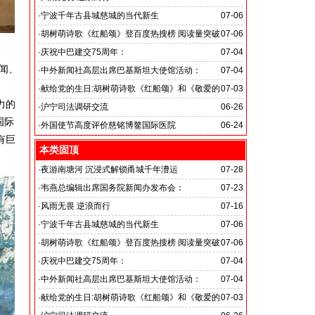
旭日应急救援队硬核抗巴“威风”护平安
·
宁波千年古县城慈城的当代新生
07-06
·
胡树萌诗歌《红船颂》登百度热搜榜 阅读量突破
07-06
数亿次 打破“曲高和寡”的传播困境
·
庆祝中巴建交75周年：
07-04
闻、
韦燕总裁同多国大使出席巴基斯坦驻华大使馆举办“芒果
·
中外新闻社高层出席巴基斯坦大使馆活动：
07-04
节”
医药、保健和生物科技职业技术教育与培训专题研讨会
·
献给党的生日:胡树萌诗歌《红船颂》和《敬爱的
07-03
力的
党啊 我怎能不为你放声歌唱》
·
沪宁司法调研交流
06-26
国际
共探司法鉴定发展新路
·
外国使节高度评价慈铭博鳌国际医院
06-24
有巨
本类固顶
。
·
夜游南塘河 沉浸式解锁甬城千年漕运
07-28
·
韦燕总编辑出席国务院新闻办发布会：
07-23
关注海关总署“十五五”时期守好国门安全
·
风雨无畏 逆浪而行
07-16
旭日应急救援队硬核抗巴“威风”护平安
·
宁波千年古县城慈城的当代新生
07-06
·
胡树萌诗歌《红船颂》登百度热搜榜 阅读量突破
07-06
数亿次 打破“曲高和寡”的传播困境
·
庆祝中巴建交75周年：
07-04
韦燕总裁同多国大使出席巴基斯坦驻华大使馆举办“芒果
·
中外新闻社高层出席巴基斯坦大使馆活动：
07-04
节”
医药、保健和生物科技职业技术教育与培训专题研讨会
·
献给党的生日:胡树萌诗歌《红船颂》和《敬爱的
07-03