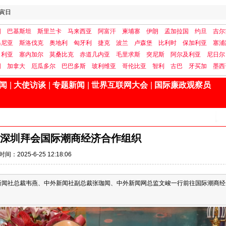
寅日
国
巴基斯坦
斯里兰卡
马来西亚
阿富汗
柬埔寨
伊朗
孟加拉国
约旦
吉尔
马尼亚
斯洛伐克
奥地利
匈牙利
捷克
波兰
卢森堡
比利时
保加利亚
塞浦
日利亚
塞内加尔
莫桑比克
赤道几内亚
毛里求斯
突尼斯
阿尔及利亚
尼日尔
国
加拿大
厄瓜多尔
巴巴多斯
玻利维亚
哥伦比亚
智利
古巴
牙买加
墨西
闻
|
大使访谈
|
专题新闻
|
世界互联网大会
|
国际廉政观察员
深圳拜会国际潮商经济合作组织
时间：2025-6-25 12:18:06
外新闻社总裁韦燕、中外新闻社副总裁张珈闻、中外新闻网总监文峻一行前往国际潮商经