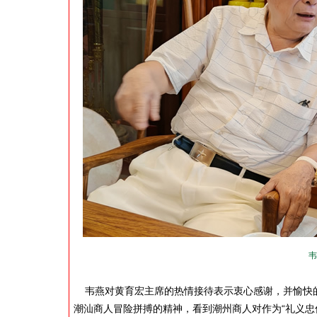
韦
韦燕对黄育宏主席的热情接待表示衷心感谢，并愉快的
潮汕商人冒险拼搏的精神，看到潮州商人对作为“礼义忠