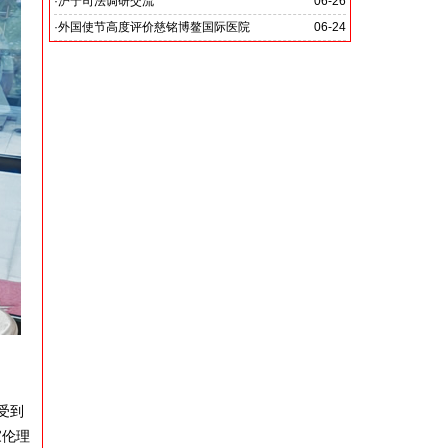
党啊 我怎能不为你放声歌唱》
·
沪宁司法调研交流
06-26
共探司法鉴定发展新路
·
外国使节高度评价慈铭博鳌国际医院
06-24
受到
家伦理