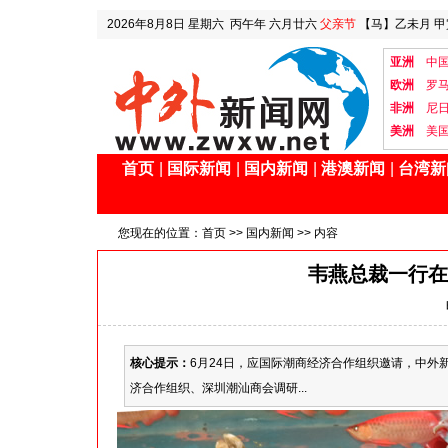
2026年8月8日
星期六
丙午年 六月廿六
父亲节
【马】乙未月 甲
亚洲
中
欧洲
罗
非洲
尼
美洲
美
首页
|
国际新闻
|
国内新闻
|
港澳新闻
|
台湾新
您现在的位置：
首页
>>
国内新闻
>> 内容
韦燕总裁一行在
核心提示：
6月24日，应国际潮商经济合作组织邀请，中
济合作组织、深圳潮汕商会调研...