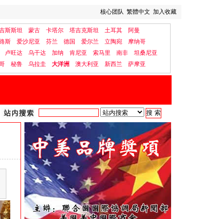
核心团队
繁體中文
加入收藏
吉斯斯坦
蒙古
卡塔尔
塔吉克斯坦
土耳其
阿曼
路斯
爱沙尼亚
芬兰
德国
爱尔兰
立陶宛
摩纳哥
卢旺达
乌干达
加纳
肯尼亚
索马里
南非
坦桑尼亚
哥
秘鲁
乌拉圭
大洋洲
澳大利亚
新西兰
萨摩亚