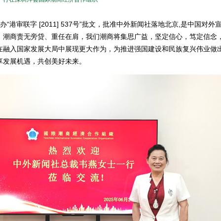
港审联字 [2011] 537号”批文，批准中外新闻社落地北京,是中国对外
，潮商责无旁贷、重任在肩，我们潮商将集思广益，坚定信心，笃定信念
在融入国家发展大局中展现更大作为，为推进强国建设和民族复兴伟业做
享发展机遇，共创美好未来。