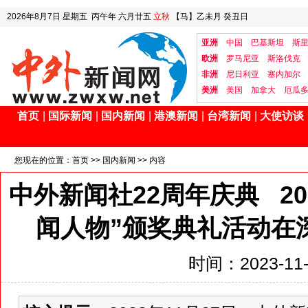
2026年8月7日
星期五
丙午年 六月廿五
立秋
【马】乙未月 癸丑日
亚洲
中国
巴基斯坦
斯
欧洲
罗马尼亚
斯洛伐克
非洲
尼日利亚
塞内加尔
美洲
美国
加拿大
厄瓜
首页
|
国际新闻
|
国内新闻
|
港澳新闻
|
台湾新闻
|
大使访谈
您现在的位置：
首页
>>
国内新闻
>> 内容
中外新闻社22周年庆典 2
闻人物”颁奖典礼活动在
时间：2023-11-2