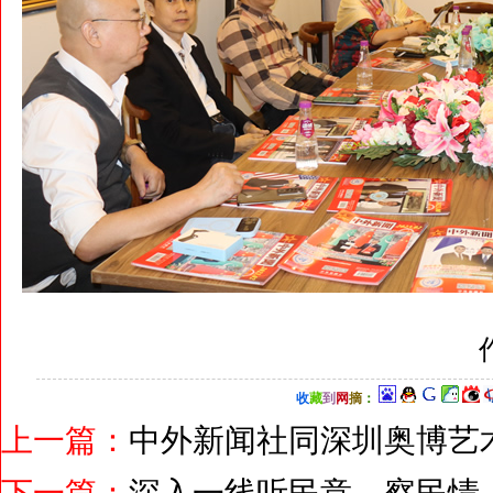
收
藏
到
网
摘
：
上一篇：
中外新闻社同深圳奥博艺
下一篇：
深入一线听民意、察民情