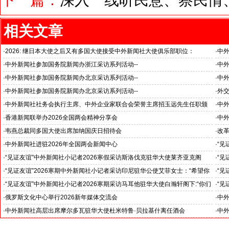
相关文章
·
2026: 继日本大使之后又有多国大使接受中外新闻社大使俱乐部职位：
·
中
国之交在于民相亲, 民相亲在于心相通
·
中外新闻社参加国务院新闻办浙江采访系列活动--
·
中外
推动科技创新和产业创新深度融合
“科
·
中外新闻社参加国务院新闻办北京采访系列活动--
·
中外
见证科技创新和产业创新高质量发展
小米
·
中外新闻社参加国务院新闻办北京采访系列活动--
·
外
北京人形机器人创新中心打造具有全球影响力的应用示范高地
·
中外新闻社社务会执行主席、中外企业家联合会荣誉主席招玉远先生任职颁
·
中
证仪式在香港举行
·
香港新闻联举办2026全国两会精神分享会
·
中
对哈
·
韦燕总裁同多国大使出席加纳国庆日招待会
·
改
--
·
中外新闻社进驻2026年全国两会新闻中心
·
“见
斯洛
·
“见证友谊”中外新闻社小记者2026寒假采访斯洛伐克驻华大使莱齐亚克阁
·
“见
官)”
下：“希望斯中两国青少年成为推动中斯关系开启新篇章”
十分
·
“见证友谊”2026寒期中外新闻社小记者采访印尼驻华公使艾菲女士：“希望你
·
“见
们将来成为印尼和中国文化交流的使者”
奥阁
·
“见证友谊”中外新闻社小记者2026寒期采访马耳他驻华大使白瀚轩阁下:“你们
·
“见
就是中国未来的新闻发言人”
罗斯
·
俄罗斯文化中心举行2026新年媒体交流会
·
中外
·
中外新闻社高层出席摩尔多瓦驻华大使杜米特鲁·贝拉基什离任酒会
·
中外