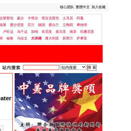
核心团队
繁體中文
加入收藏
吉斯斯坦
蒙古
卡塔尔
塔吉克斯坦
土耳其
阿曼
路斯
爱沙尼亚
芬兰
德国
爱尔兰
立陶宛
摩纳哥
卢旺达
乌干达
加纳
肯尼亚
索马里
南非
坦桑尼亚
哥
秘鲁
乌拉圭
大洋洲
澳大利亚
新西兰
萨摩亚
ater
缆