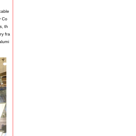
cable
y Co
, th
ry fra
alumi