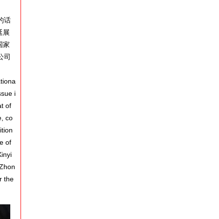
的话
延展
国家
公司
tiona
ssue i
t of
e, co
ition
e of
inyi
 Zhon
r the