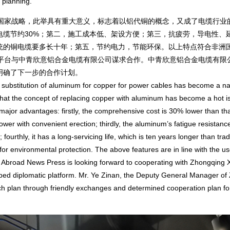
 planning.
家战略，此举具有重大意义，标志着以铝代铜的概念，又成了电缆行业
电缆节约30%；第二，施工成本低、架设方便；第三，抗疲劳，导电性、
统的铜电缆要多长十年；第五，节约电力，节能环保。以上特点符合非洲
交平台与中青欣意铝合金电缆有限公司谋求合作。中青欣意铝合金电缆有限
明确了下一步的合作计划。
substitution of aluminum for copper for power cables has become a na
g that the concept of replacing copper with aluminum has become a hot i
e major advantages: firstly, the comprehensive cost is 30% lower than tha
lower with convenient erection; thirdly, the aluminum’s fatigue resistanc
r; fourthly, it has a long-servicing life, which is ten years longer than trad
gy for environmental protection. The above features are in line with the us
 Abroad News Press is looking forward to cooperating with Zhongqing X
oped diplomatic platform. Mr. Ye Zinan, the Deputy General Manager of
ch plan through friendly exchanges and determined cooperation plan fo