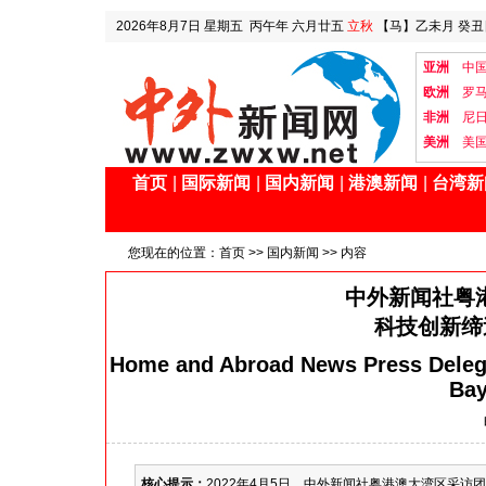
2026年8月7日
星期五
丙午年 六月廿五
立秋
【马】乙未月 癸丑
亚洲
中
欧洲
罗
非洲
尼
美洲
美
首页
|
国际新闻
|
国内新闻
|
港澳新闻
|
台湾新
您现在的位置：
首页
>>
国内新闻
>> 内容
中外新闻社粤
科技创新缔
Home and Abroad News Press Deleg
Bay
核心提示：
2022年4月5日，中外新闻社粤港澳大湾区采