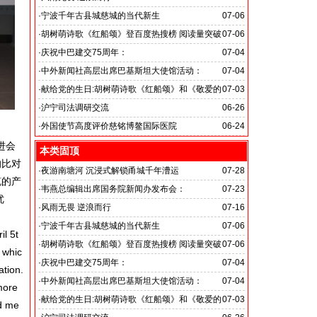
旭日应急救援队硬核抗巴“威风”护平安
·
宁波千年古县城慈城的当代新生
07-06
·
胡树萌诗歌《红船颂》登百度热搜榜 阅读量突破
07-06
数亿次 打破“曲高和寡”的传播困境
·
庆祝中巴建交75周年：
07-04
韦燕总裁同多国大使出席巴基斯坦驻华大使馆举办“芒果
·
中外新闻社高层出席巴基斯坦大使馆活动：
07-04
节”
医药、保健和生物科技职业技术教育与培训专题研讨会
·
献给党的生日:胡树萌诗歌《红船颂》和《敬爱的
07-03
党啊 我怎能不为你放声歌唱》
·
沪宁司法调研交流
06-26
共探司法鉴定发展新路
·
外国使节高度评价慈铭博鳌国际医院
06-24
进会
本类固顶
的比对
·
夜游南塘河 沉浸式解锁甬城千年漕运
07-28
缆的产
·
韦燕总编辑出席国务院新闻办发布会：
07-23
优
关注海关总署“十五五”时期守好国门安全
·
风雨无畏 逆浪而行
07-16
旭日应急救援队硬核抗巴“威风”护平安
·
宁波千年古县城慈城的当代新生
07-06
l 5t
·
胡树萌诗歌《红船颂》登百度热搜榜 阅读量突破
07-06
 whic
数亿次 打破“曲高和寡”的传播困境
·
庆祝中巴建交75周年：
07-04
ation.
韦燕总裁同多国大使出席巴基斯坦驻华大使馆举办“芒果
·
中外新闻社高层出席巴基斯坦大使馆活动：
07-04
more
节”
医药、保健和生物科技职业技术教育与培训专题研讨会
·
献给党的生日:胡树萌诗歌《红船颂》和《敬爱的
07-03
nd me