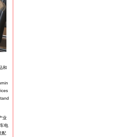
品和
umin
ices
stand
产业
汽车电
统配