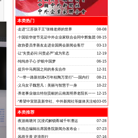
本类热门
·
走进“江苏孩子王”张锋老师的世界
08-08
·
十国驻华使节见证中外企业家联合会同中辉集团
08-15
签署战略合作备忘录
·
政协委员李善友走进全国两会新闻会客厅
03-13
·
让“失责必问 问责必严”成为常态
12-19
·
纯纯赤子心 护航中国梦
06-15
·
提升中马两国之间的务实合作
12-31
马达加斯加总统埃里会见中国艺术银行董事长、中外新
·
“一带一路新丝路•万年桂陶万里行”----国内行
08-21
闻社社务会主席徐志强先生并达成多项合作协议
·
义乌女子魏慧凡：美丽与智慧于一身
10-22
·
养老事业做出特别贡献的云南嵩明养老院长一一
12-15
李丽琼
·
“希望中宣部及新华社、中外新闻社等媒体关注哈
03-05
尔滨的发展”
本类推荐
·
夜游南塘河 沉浸式解锁甬城千年漕运
07-28
·
韦燕总编辑出席国务院新闻办发布会：
07-23
关注海关总署“十五五”时期守好国门安全
·
风雨无畏 逆浪而行
07-16