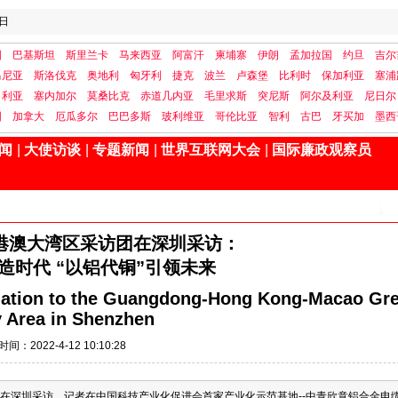
日
国
巴基斯坦
斯里兰卡
马来西亚
阿富汗
柬埔寨
伊朗
孟加拉国
约旦
吉尔
马尼亚
斯洛伐克
奥地利
匈牙利
捷克
波兰
卢森堡
比利时
保加利亚
塞浦
日利亚
塞内加尔
莫桑比克
赤道几内亚
毛里求斯
突尼斯
阿尔及利亚
尼日尔
国
加拿大
厄瓜多尔
巴巴多斯
玻利维亚
哥伦比亚
智利
古巴
牙买加
墨西
闻
|
大使访谈
|
专题新闻
|
世界互联网大会
|
国际廉政观察员
港澳大湾区采访团在深圳采访：
造时代 “以铝代铜”引领未来
ation to the Guangdong-Hong Kong-Macao Gre
 Area in Shenzhen
时间：2022-4-12 10:10:28
访团在深圳采访。记者在中国科技产业化促进会首家产业化示范基地--中青欣意铝合金电