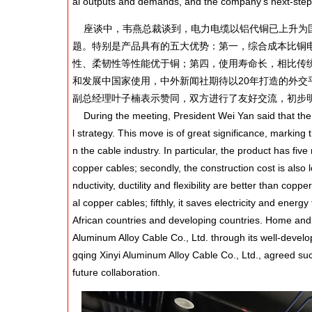
al outputs and demands, and the company’s next-step
座谈中，韦燕总裁谈到，电力电缆以铝代铜已上升为国
题。特别是产品具有的五大优势：第一，综合成本比铜
性、柔韧性等性能优于铜；第四，使用寿命长，相比传
和发展中国家使用，中外新闻社期待以20年打造的外
副总经理叶子楠表示赞同，双方进行了友好交流，初步
During the meeting, President Wei Yan said that the 
l strategy. This move is of great significance, markin
n the cable industry. In particular, the product has fiv
copper cables; secondly, the construction cost is also 
nductivity, ductility and flexibility are better than coppe
al copper cables; fifthly, it saves electricity and ener
African countries and developing countries. Home and
Aluminum Alloy Cable Co., Ltd. through its well-devel
gqing Xinyi Aluminum Alloy Cable Co., Ltd., agreed su
future collaboration.