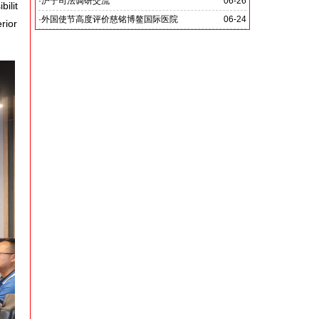
党啊 我怎能不为你放声歌唱》
·
沪宁司法调研交流
06-26
bilit
共探司法鉴定发展新路
·
外国使节高度评价慈铭博鳌国际医院
06-24
rior