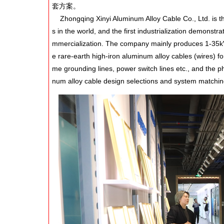
套方案。
Zhongqing Xinyi Aluminum Alloy Cable Co., Ltd. is the
s in the world, and the first industrialization demons
mmercialization. The company mainly produces 1-35kV 
e rare-earth high-iron aluminum alloy cables (wires) for
me grounding lines, power switch lines etc., and the p
num alloy cable design selections and system matchi