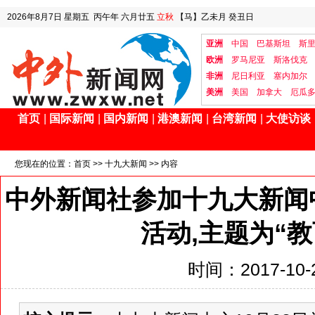
2026年8月7日
星期五
丙午年 六月廿五
立秋
【马】乙未月 癸丑日
亚洲
中国
巴基斯坦
斯
欧洲
罗马尼亚
斯洛伐克
非洲
尼日利亚
塞内加尔
美洲
美国
加拿大
厄瓜
首页
|
国际新闻
|
国内新闻
|
港澳新闻
|
台湾新闻
|
大使访谈
您现在的位置：
首页
>>
十九大新闻
>> 内容
中外新闻社参加十九大新闻
活动,主题为“
时间：2017-10-2