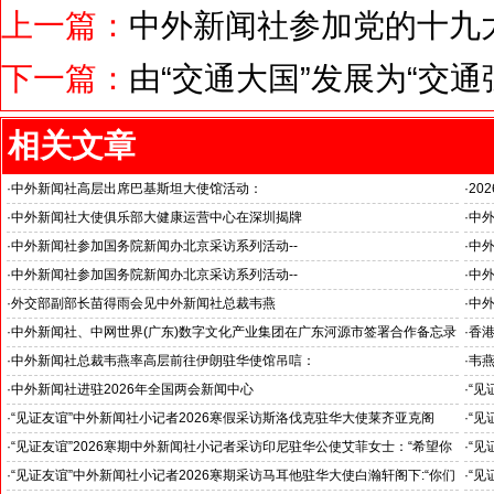
上一篇：
中外新闻社参加党的十九
下一篇：
由“交通大国”发展为“交通
相关文章
·
中外新闻社高层出席巴基斯坦大使馆活动：
·
20
医药、保健和生物科技职业技术教育与培训专题研讨会
国之
·
中外新闻社大使俱乐部大健康运营中心在深圳揭牌
·
中外
推动
·
中外新闻社参加国务院新闻办北京采访系列活动--
·
中外
“科技创新和产业创新”中外记者见面会
见证
·
中外新闻社参加国务院新闻办北京采访系列活动--
·
中外
小米汽车超越国际品牌
北京
·
外交部副部长苗得雨会见中外新闻社总裁韦燕
·
中
证仪
·
中外新闻社、中网世界(广东)数字文化产业集团在广东河源市签署合作备忘录
·
香港
·
中外新闻社总裁韦燕率高层前往伊朗驻华使馆吊唁：
·
韦
对哈梅内伊最高领袖遇难表示沉痛哀悼
·
中外新闻社进驻2026年全国两会新闻中心
·
“见
斯洛
·
“见证友谊”中外新闻社小记者2026寒假采访斯洛伐克驻华大使莱齐亚克阁
·
“见
官)”
下：“希望斯中两国青少年成为推动中斯关系开启新篇章”
十分
·
“见证友谊”2026寒期中外新闻社小记者采访印尼驻华公使艾菲女士：“希望你
·
“见
们将来成为印尼和中国文化交流的使者”
奥阁
·
“见证友谊”中外新闻社小记者2026寒期采访马耳他驻华大使白瀚轩阁下:“你们
·
“见