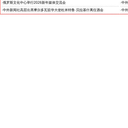
就是中国未来的新闻发言人”
罗斯
·
俄罗斯文化中心举行2026新年媒体交流会
·
中外
·
中外新闻社高层出席摩尔多瓦驻华大使杜米特鲁·贝拉基什离任酒会
·
中外