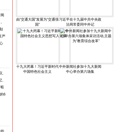
新闻
由“交通大国”发展为“交通强
习近平在十九届中共中央政
，
国”
治局常委同中外记
划
庄严
心
十九大闭幕！习近平新时代
中外新闻社参加十九大新闻
中国特色社会主义
中心举办第六场集
,
记、
葡萄
的6
作的