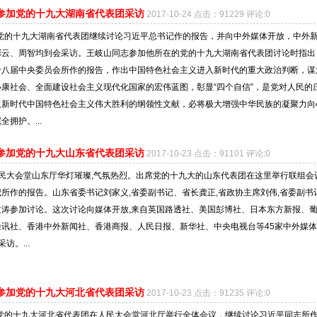
参加党的十九大湖南省代表团采访
2017-10-24 点击：91229 评论:0
，党的十九大湖南省代表团继续讨论习近平总书记作的报告，并向中外媒体开放，中外
彬云、周智均到会采访。王岐山同志参加他所在的党的十九大湖南省代表团讨论时指出
十八届中央委员会所作的报告，作出中国特色社会主义进入新时代的重大政治判断，谋
康社会、全面建设社会主义现代化国家的宏伟蓝图，彰显“四个自信”，是党对人民的
取新时代中国特色社会主义伟大胜利的纲领性文献，必将极大增强中华民族的凝聚力向
拥护。...
参加党的十九大山东省代表团采访
2017-10-23 点击：91101 评论:0
,人民大会堂山东厅华灯璀璨,气氛热烈。出席党的十九大的山东代表团在这里举行联组会议
所作的报告。山东省委书记刘家义,省委副书记、省长龚正,省政协主席刘伟,省委副书
文涛参加讨论。这次讨论向媒体开放,来自英国路透社、美国彭博社、日本东方新报、
讯社、香港中外新闻社、香港商报、人民日报、新华社、中央电视台等45家中外媒体
访。...
参加党的十九大河北省代表团采访
2017-10-23 点击：91235 评论:0
，党的十九大河北省代表团在人民大会堂河北厅举行全体会议，继续讨论习近平同志所