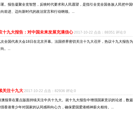
部署。报告凝聚全党智慧，反映时代要求和人民愿望，是指引全党全国各族人民把中国
向前进、迈向新时代的政治宣言和行动纲领。...
议十九大报告：对中国未来发展充满信心
2017-10-22 点击：88351 评论:0
九次全国代表大会18日在北京开幕。法国侨界密切关注十九大召开，热议十九大报告
。...
续关注十九大
2017-10-22 点击：82936 评论:0
家港澳报章在重点版面持续关注中共十九大。就十九大报告中增强国家意识的论述，数
强香港青少年对国家的认同感和向心力，确保爱国爱港精神薪火相传。...