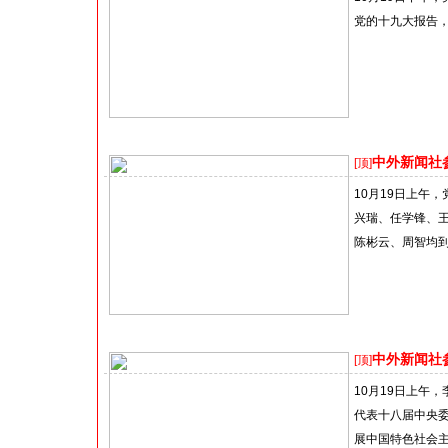
党的十九大报告，
中外新闻社
[顶]
10月19日上午
兴瑞、任学锋、
陈彬云、周智均到会
中外新闻社
[顶]
10月19日上午
代表十八届中央
展中国特色社会