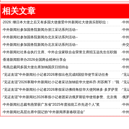
相关文章
·
2026: 继日本大使之后又有多国大使接受中外新闻社大使俱乐部职位：
·
中
国之交在于民相亲, 民相亲在于心相通
·
中外新闻社参加国务院新闻办浙江采访系列活动--
·
中外
推动科技创新和产业创新深度融合
“科
·
中外新闻社参加国务院新闻办北京采访系列活动--
·
中外
见证科技创新和产业创新高质量发展
小米
·
中外新闻社参加国务院新闻办北京采访系列活动--
·
外
北京人形机器人创新中心打造具有全球影响力的应用示范高地
·
中外新闻社社务会执行主席、中外企业家联合会荣誉主席招玉远先生任职颁
·
中
证仪式在香港举行
·
香港新闻联举办2026全国两会精神分享会
·
中
对哈
·
韦燕总裁同多国大使出席加纳国庆日招待会
·
中外
·
“见证友谊”中外新闻社小记者2026寒假出色完成8国驻华使节采访任务
·
“见
斯洛伐克驻华大使莱齐亚克阁下为小记者们颁发“优秀小记者(优秀小小外交
下：
·
“见证友谊”2026寒期中外新闻社小记者采访加纳驻华大使科乔·邦苏阁下：“我
·
“见
官)”证书
十分享受在中国的时光……”
们将
·
“见证友谊”中外新闻社小记者2026寒假采访佛得角驻华大使阿林多·多罗萨里
·
“见
奥阁下: 期待两国青少年成为发展中佛友好关系新的动力
就是
·
“见证友谊”中外新闻社2026寒假小记者团采访俄罗斯驻华使馆参赞、北京俄
·
俄罗
罗斯文化中心主任吴丹娜女士: “中俄关系稳如泰山坚如磐石”
·
中外新闻社总裁韦燕荣获广东省“2025年度祖统工作先进个人”奖
·
中
·
中外新闻社高层出席中国记协“中外新闻界新春联谊会”
·
中外