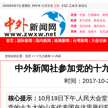
2026年8月7日
星期五
丙午年 六月廿五
立秋
【马】乙未月 癸丑日
亚洲
中国
巴基斯坦
斯
欧洲
罗马尼亚
斯洛伐克
非洲
尼日利亚
塞内加尔
美洲
美国
加拿大
厄瓜
首页
|
国际新闻
|
国内新闻
|
港澳新闻
|
台湾新闻
|
大使访谈
您现在的位置：
首页
>>
十九大新闻
>> 内容
中外新闻社参加党的十
时间：2017-10-2
核心提示：
10月19日下午,人民大会
党的十九大的山东代表团在这里举行