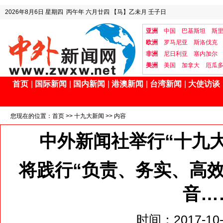
2026年8月6日
星期四
丙午年 六月廿四
【马】乙未月 壬子日
亚洲
中国
巴基斯坦
斯
欧洲
罗马尼亚
斯洛伐克
非洲
尼日利亚
塞内加尔
美洲
美国
加拿大
厄瓜
首页
|
国际新闻
|
国内新闻
|
港澳新闻
|
台湾新闻
|
大使访谈
您现在的位置：
首页
>>
十九大新闻
>> 内容
中外新闻社举行“十九
将践行“负责、务实、高效”
音…
时间：2017-10-1