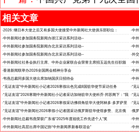
相关文章
·
2026: 继日本大使之后又有多国大使接受中外新闻社大使俱乐部职位：
·
中
国之交在于民相亲, 民相亲在于心相通
·
中外新闻社参加国务院新闻办浙江采访系列活动--
·
中外
推动科技创新和产业创新深度融合
“科
·
中外新闻社参加国务院新闻办北京采访系列活动--
·
中外
见证科技创新和产业创新高质量发展
小米
·
中外新闻社参加国务院新闻办北京采访系列活动--
·
外
北京人形机器人创新中心打造具有全球影响力的应用示范高地
·
中外新闻社社务会执行主席、中外企业家联合会荣誉主席招玉远先生任职颁
·
中
证仪式在香港举行
·
香港新闻联举办2026全国两会精神分享会
·
中
对哈
·
韦燕总裁同多国大使出席加纳国庆日招待会
·
中外
·
“见证友谊”中外新闻社小记者2026寒假出色完成8国驻华使节采访任务
·
“见
斯洛伐克驻华大使莱齐亚克阁下为小记者们颁发“优秀小记者(优秀小小外交
下：
·
“见证友谊”2026寒期中外新闻社小记者采访加纳驻华大使科乔·邦苏阁下：“我
·
“见
官)”证书
十分享受在中国的时光……”
们将
·
“见证友谊”中外新闻社小记者2026寒假采访佛得角驻华大使阿林多·多罗萨里
·
“见
奥阁下: 期待两国青少年成为发展中佛友好关系新的动力
就是
·
“见证友谊”中外新闻社2026寒假小记者团采访俄罗斯驻华使馆参赞、北京俄
·
俄罗
罗斯文化中心主任吴丹娜女士: “中俄关系稳如泰山坚如磐石”
·
中外新闻社总裁韦燕荣获广东省“2025年度祖统工作先进个人”奖
·
中
·
中外新闻社高层出席中国记协“中外新闻界新春联谊会”
·
中外