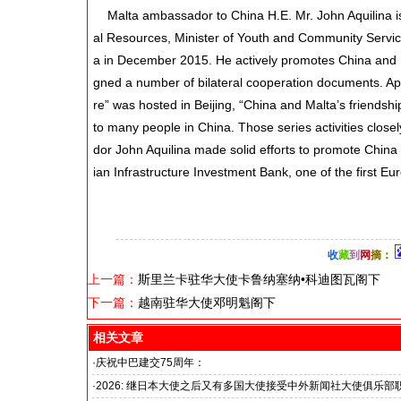
Malta ambassador to China H.E. Mr. John Aquilina is 
al Resources, Minister of Youth and Community Servi
a in December 2015. He actively promotes China and Ma
gned a number of bilateral cooperation documents. Apr
re” was hosted in Beijing, “China and Malta’s friendshi
to many people in China. Those series activities clo
dor John Aquilina made solid efforts to promote China
ian Infrastructure Investment Bank, one of the first Eur
收
藏
到
网
摘
：
上一篇：
斯里兰卡驻华大使卡鲁纳塞纳•科迪图瓦阁下
下一篇：
越南驻华大使邓明魁阁下
相关文章
·
庆祝中巴建交75周年：
韦燕总裁同多国大使出席巴基斯坦驻华大使馆举办“芒果节”
·
2026: 继日本大使之后又有多国大使接受中外新闻社大使俱乐部