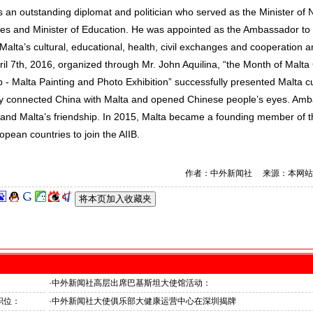
an outstanding diplomat and politician who served as the Minister of 
ces and Minister of Education. He was appointed as the Ambassador to
lta’s cultural, educational, health, civil exchanges and cooperation a
il 7th, 2016, organized through Mr. John Aquilina, “the Month of Malta
p - Malta Painting and Photo Exhibition” successfully presented Malta c
sely connected China with Malta and opened Chinese people’s eyes. Am
 and Malta’s friendship. In 2015, Malta became a founding member of t
opean countries to join the AIIB.
作者：中外新闻社 来源：本网站
·
中外新闻社高层出席巴基斯坦大使馆活动：
医药、保健和生物科技职业技术教育与培训专题研讨会
职位：
·
中外新闻社大使俱乐部大健康运营中心在深圳揭牌