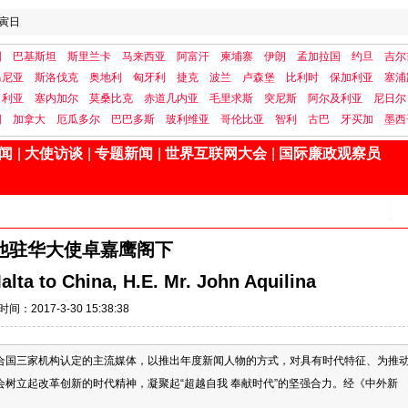
寅日
国
巴基斯坦
斯里兰卡
马来西亚
阿富汗
柬埔寨
伊朗
孟加拉国
约旦
吉尔
马尼亚
斯洛伐克
奥地利
匈牙利
捷克
波兰
卢森堡
比利时
保加利亚
塞浦
日利亚
塞内加尔
莫桑比克
赤道几内亚
毛里求斯
突尼斯
阿尔及利亚
尼日尔
国
加拿大
厄瓜多尔
巴巴多斯
玻利维亚
哥伦比亚
智利
古巴
牙买加
墨西
闻
|
大使访谈
|
专题新闻
|
世界互联网大会
|
国际廉政观察员
他驻华大使卓嘉鹰阁下
lta to China, H.E. Mr. John Aquilina
时间：2017-3-30 15:38:38
合国三家机构认定的主流媒体，以推出年度新闻人物的方式，对具有时代特征、为推
树立起改革创新的时代精神，凝聚起“超越自我 奉献时代”的坚强合力。经《中外新