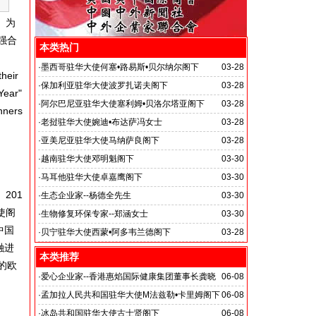
、为
强合
本类热门
·
墨西哥驻华大使何塞•路易斯•贝尔纳尔阁下
03-28
their
·
保加利亚驻华大使波罗扎诺夫阁下
03-28
Year"
·
阿尔巴尼亚驻华大使塞利姆•贝洛尔塔亚阁下
03-28
nners
·
老挝驻华大使婉迪•布达萨冯女士
03-28
·
亚美尼亚驻华大使马纳萨良阁下
03-28
·
越南驻华大使邓明魁阁下
03-30
·
马耳他驻华大使卓嘉鹰阁下
03-30
201
·
生态企业家--杨德全先生
03-30
使阁
·
生物修复环保专家--郑涵女士
03-30
中国
·
贝宁驻华大使西蒙•阿多韦兰德阁下
03-28
融进
本类推荐
的欧
·
爱心企业家--香港惠焰国际健康集团董事长龚晓
06-08
玲女士
·
孟加拉人民共和国驻华大使M法兹勒•卡里姆阁下
06-08
·
冰岛共和国驻华大使古士贤阁下
06-08