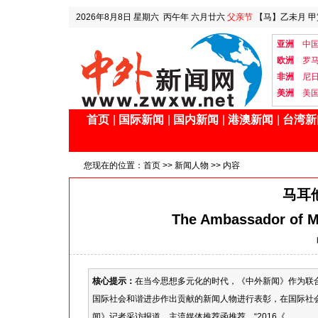
2026年8月8日
星期六
丙午年 六月廿六
父亲节
【马】乙未月 甲
亚洲
中
欧洲
罗
非洲
尼
美洲
美
首页
|
国际新闻
|
国内新闻
|
港澳新闻
|
台湾新
您现在的位置：
首页
>>
新闻人物
>> 内容
马耳
The Ambassador of Ma
核心提示：
在当今思想多元化的时代，《中外新闻》作为联
国际社会和谐进步作出贡献的新闻人物进行表彰，在国际社会
闻》记者采访报道、主流媒体推荐函推荐，“2016《...