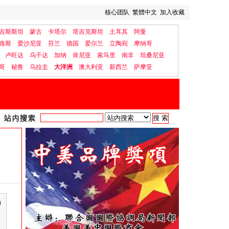
核心团队
繁體中文
加入收藏
吉斯斯坦
蒙古
卡塔尔
塔吉克斯坦
土耳其
阿曼
路斯
爱沙尼亚
芬兰
德国
爱尔兰
立陶宛
摩纳哥
卢旺达
乌干达
加纳
肯尼亚
索马里
南非
坦桑尼亚
哥
秘鲁
乌拉圭
大洋洲
澳大利亚
新西兰
萨摩亚
动